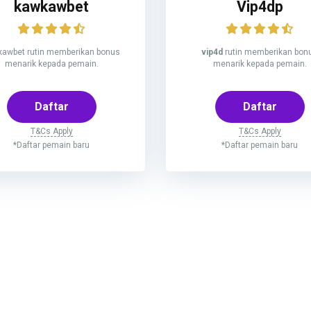
kawkawbet
Vip4dp
awbet rutin memberikan bonus
vip4d
rutin memberikan bon
menarik kepada pemain.
menarik kepada pemain.
Daftar
Daftar
T&Cs Apply
T&Cs Apply
*Daftar pemain baru
*Daftar pemain baru