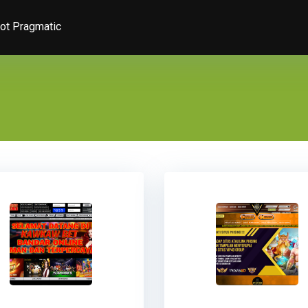
ot Pragmatic