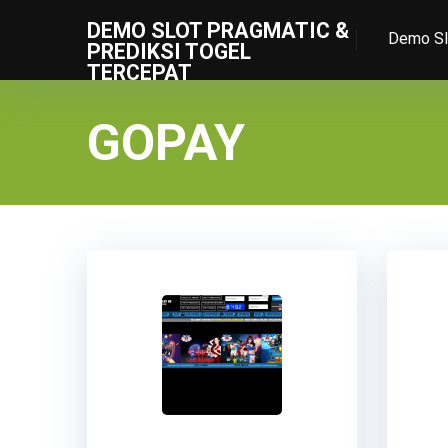
DEMO SLOT PRAGMATIC &
Demo Sl
PREDIKSI TOGEL
TERCEPAT
GOPAY