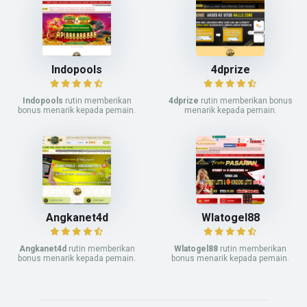
Indopools
4dprize
Indopools
rutin memberikan
4dprize
rutin memberikan bonus
bonus menarik kepada pemain.
menarik kepada pemain.
Angkanet4d
Wlatogel88
Angkanet4d
rutin memberikan
Wlatogel88
rutin memberikan
bonus menarik kepada pemain.
bonus menarik kepada pemain.