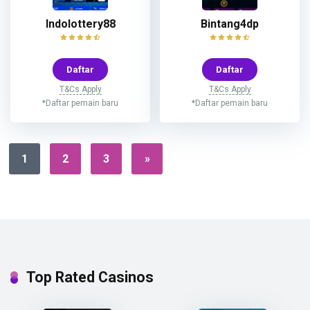
Indolottery88
Bintang4dp
Daftar
Daftar
T&Cs Apply
T&Cs Apply
*Daftar pemain baru
*Daftar pemain baru
1
2
3
»
Top Rated Casinos