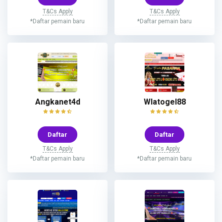
T&Cs Apply
T&Cs Apply
*Daftar pemain baru
*Daftar pemain baru
Angkanet4d
Wlatogel88
Daftar
Daftar
T&Cs Apply
T&Cs Apply
*Daftar pemain baru
*Daftar pemain baru