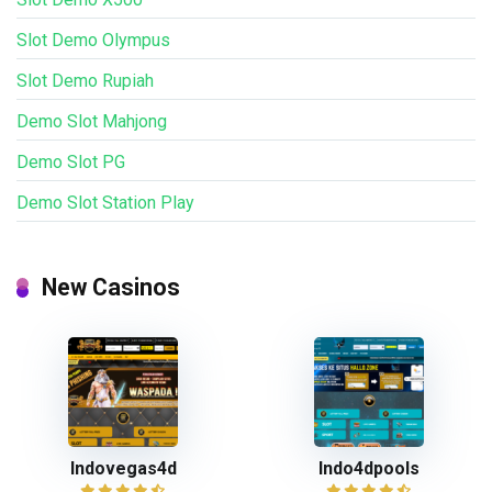
Slot Demo Olympus
Slot Demo Rupiah
Demo Slot Mahjong
Demo Slot PG
Demo Slot Station Play
New Casinos
Indovegas4d
Indo4dpools