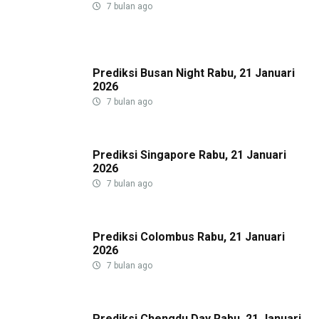
7 bulan ago
Prediksi Busan Night Rabu, 21 Januari
2026
7 bulan ago
Prediksi Singapore Rabu, 21 Januari
2026
7 bulan ago
Prediksi Colombus Rabu, 21 Januari
2026
7 bulan ago
Prediksi Chengdu Day Rabu, 21 Januari