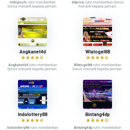
Indopools
rutin memberikan
4dprize
rutin memberikan bonus
bonus menarik kepada pemain.
menarik kepada pemain.
Angkanet4d
Wlatogel88
Angkanet4d
rutin memberikan
Wlatogel88
rutin memberikan
bonus menarik kepada pemain.
bonus menarik kepada pemain.
Indolottery88
Bintang4dp
Indolottery88
rutin memberikan
Bintang4dp
rutin memberikan