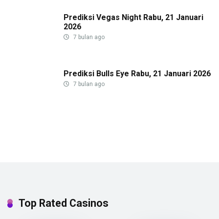
Prediksi Vegas Night Rabu, 21 Januari
2026
7 bulan ago
Prediksi Bulls Eye Rabu, 21 Januari 2026
7 bulan ago
Top Rated Casinos