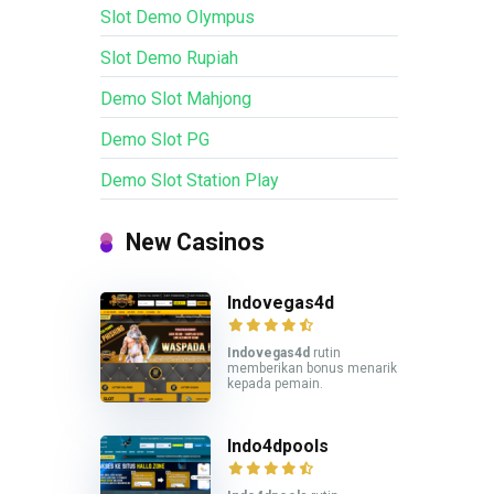
Slot Demo Olympus
Slot Demo Rupiah
Demo Slot Mahjong
Demo Slot PG
Demo Slot Station Play
New Casinos
Indovegas4d
Indovegas4d
rutin
memberikan bonus menarik
kepada pemain.
Indo4dpools