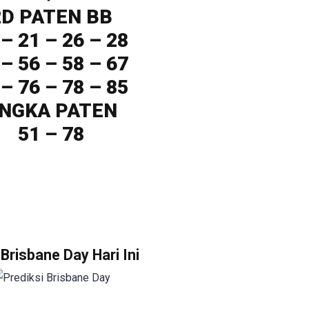
2D PATEN BB
 – 21 – 26 – 28
 – 56 – 58 – 67
 – 76 – 78 – 85
NGKA PATEN
51 – 78
 Brisbane Day Hari Ini