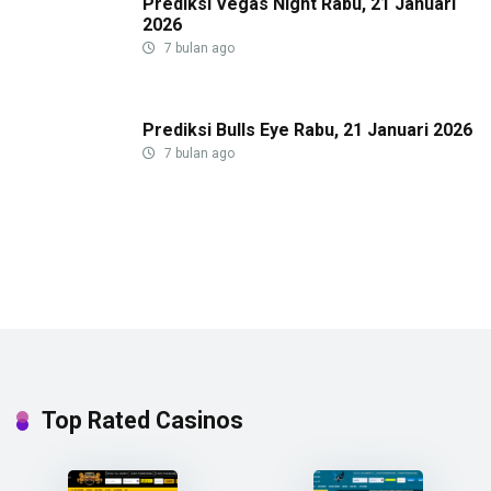
Prediksi Vegas Night Rabu, 21 Januari
2026
7 bulan ago
Prediksi Bulls Eye Rabu, 21 Januari 2026
7 bulan ago
Top Rated Casinos