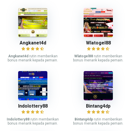
Angkanet4d
Wlatogel88
Angkanet4d
rutin memberikan
Wlatogel88
rutin memberikan
bonus menarik kepada pemain.
bonus menarik kepada pemain.
Indolottery88
Bintang4dp
Indolottery88
rutin memberikan
Bintang4dp
rutin memberikan
bonus menarik kepada pemain.
bonus menarik kepada pemain.