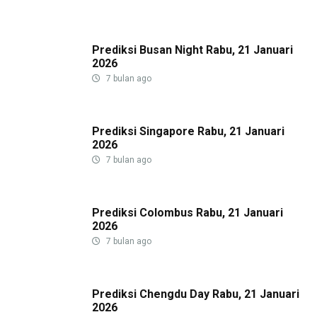
Prediksi Busan Night Rabu, 21 Januari
2026
7 bulan ago
Prediksi Singapore Rabu, 21 Januari
2026
7 bulan ago
Prediksi Colombus Rabu, 21 Januari
2026
7 bulan ago
Prediksi Chengdu Day Rabu, 21 Januari
2026