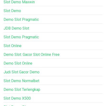
Slot Demo Maxwin
Slot Demo
Demo Slot Pragmatic
JDB Demo Slot
Slot Demo Pragmatic
Slot Online
Demo Slot: Gacor Slot Online Free
Demo Slot Online
Judi Slot Gacor Demo
Slot Demo Normalbet
Demo Slot Terlengkap
Slot Demo X500