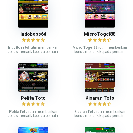
Indoboss6d
MicroTogel88
IndoBoss6d
rutin memberikan
Micro Togel88
rutin memberikan
bonus menarik kepada pemain.
bonus menarik kepada pemain.
Pelita Toto
Kisaran Toto
Pelita Toto
rutin memberikan
Kisaran Toto
rutin memberikan
bonus menarik kepada pemain.
bonus menarik kepada pemain.