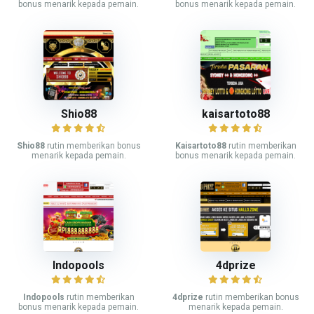
bonus menarik kepada pemain.
bonus menarik kepada pemain.
Shio88
kaisartoto88
Shio88
rutin memberikan bonus
Kaisartoto88
rutin memberikan
menarik kepada pemain.
bonus menarik kepada pemain.
Indopools
4dprize
Indopools
rutin memberikan
4dprize
rutin memberikan bonus
bonus menarik kepada pemain.
menarik kepada pemain.