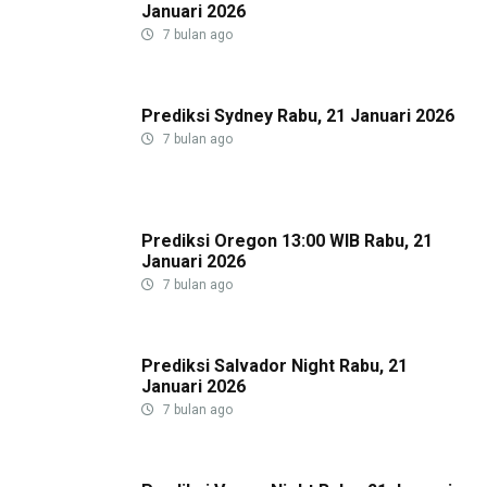
Januari 2026
7 bulan ago
Prediksi Sydney Rabu, 21 Januari 2026
7 bulan ago
Prediksi Oregon 13:00 WIB Rabu, 21
Januari 2026
7 bulan ago
Prediksi Salvador Night Rabu, 21
Januari 2026
7 bulan ago