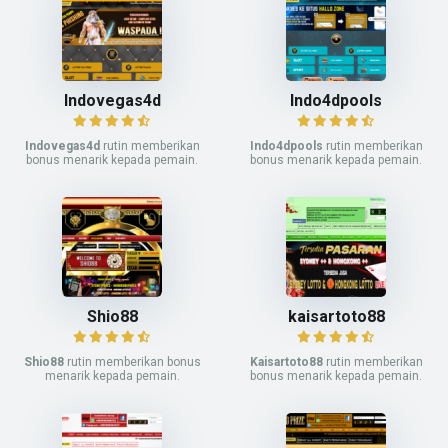
Indovegas4d
Indo4dpools
Indovegas4d
rutin memberikan
Indo4dpools
rutin memberikan
bonus menarik kepada pemain.
bonus menarik kepada pemain.
Shio88
kaisartoto88
Shio88
rutin memberikan bonus
Kaisartoto88
rutin memberikan
menarik kepada pemain.
bonus menarik kepada pemain.