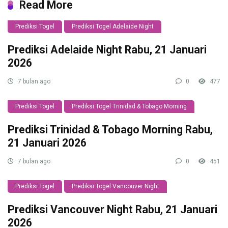
Read More
Prediksi Togel
Prediksi Togel Adelaide Night
Prediksi Adelaide Night Rabu, 21 Januari
2026
7 bulan ago
0
477
Prediksi Togel
Prediksi Togel Trinidad & Tobago Morning
Prediksi Trinidad & Tobago Morning Rabu,
21 Januari 2026
7 bulan ago
0
451
Prediksi Togel
Prediksi Togel Vancouver Night
Prediksi Vancouver Night Rabu, 21 Januari
2026