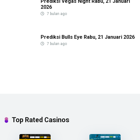
Prediksi Vegas Night Rabu, 21 Januari
2026
7 bulan ago
Prediksi Bulls Eye Rabu, 21 Januari 2026
7 bulan ago
Top Rated Casinos