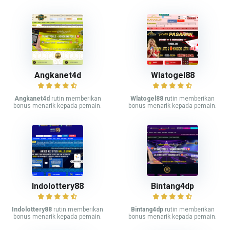
Angkanet4d
Wlatogel88
Angkanet4d
rutin memberikan
Wlatogel88
rutin memberikan
bonus menarik kepada pemain.
bonus menarik kepada pemain.
Indolottery88
Bintang4dp
Indolottery88
rutin memberikan
Bintang4dp
rutin memberikan
bonus menarik kepada pemain.
bonus menarik kepada pemain.