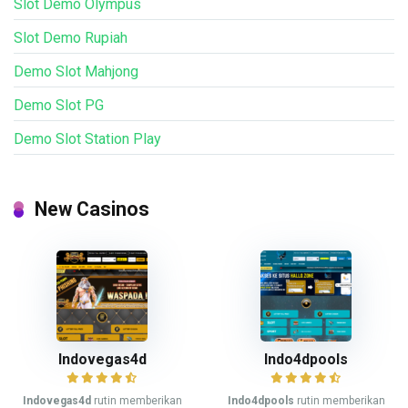
Slot Demo Olympus
Slot Demo Rupiah
Demo Slot Mahjong
Demo Slot PG
Demo Slot Station Play
New Casinos
Indovegas4d
Indo4dpools
Indovegas4d
rutin memberikan
Indo4dpools
rutin memberikan