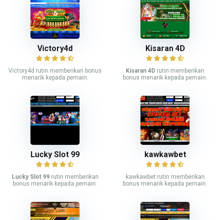
Victory4d
Kisaran 4D
Victory4d rutin memberikan bonus
Kisaran 4D
rutin memberikan
menarik kepada pemain.
bonus menarik kepada pemain.
Lucky Slot 99
kawkawbet
Lucky Slot 99
rutin memberikan
kawkawbet rutin memberikan
bonus menarik kepada pemain.
bonus menarik kepada pemain.