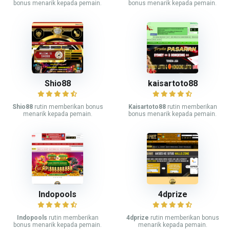
bonus menarik kepada pemain.
bonus menarik kepada pemain.
Shio88
kaisartoto88
Shio88
rutin memberikan bonus
Kaisartoto88
rutin memberikan
menarik kepada pemain.
bonus menarik kepada pemain.
Indopools
4dprize
Indopools
rutin memberikan
4dprize
rutin memberikan bonus
bonus menarik kepada pemain.
menarik kepada pemain.