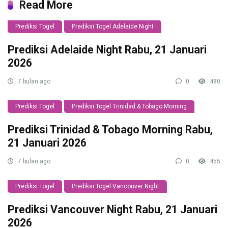
Read More
Prediksi Togel
Prediksi Togel Adelaide Night
Prediksi Adelaide Night Rabu, 21 Januari
2026
7 bulan ago
0
480
Prediksi Togel
Prediksi Togel Trinidad & Tobago Morning
Prediksi Trinidad & Tobago Morning Rabu,
21 Januari 2026
7 bulan ago
0
455
Prediksi Togel
Prediksi Togel Vancouver Night
Prediksi Vancouver Night Rabu, 21 Januari
2026