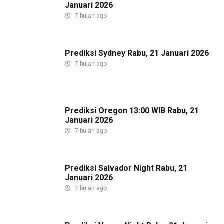
Januari 2026
7 bulan ago
Prediksi Sydney Rabu, 21 Januari 2026
7 bulan ago
Prediksi Oregon 13:00 WIB Rabu, 21
Januari 2026
7 bulan ago
Prediksi Salvador Night Rabu, 21
Januari 2026
7 bulan ago