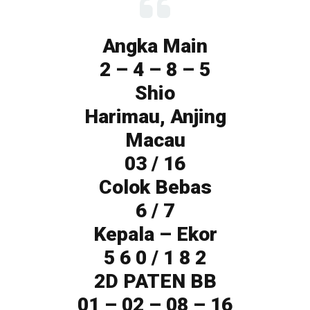
Angka Main
2 – 4 – 8 – 5
Shio
Harimau, Anjing
Macau
03 / 16
Colok Bebas
6 / 7
Kepala – Ekor
5 6 0 / 1 8 2
2D PATEN BB
01 – 02 – 08 – 16