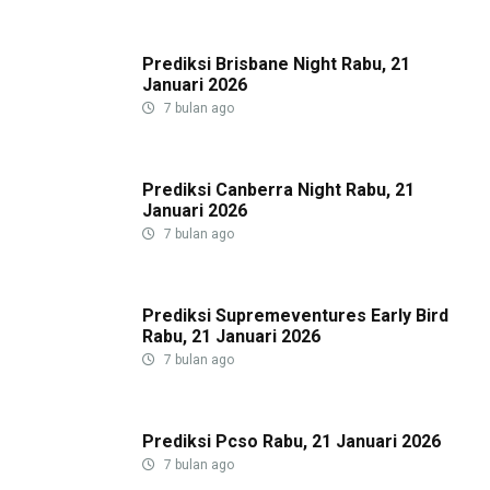
Prediksi Brisbane Night Rabu, 21
Januari 2026
7 bulan ago
Prediksi Canberra Night Rabu, 21
Januari 2026
7 bulan ago
Prediksi Supremeventures Early Bird
Rabu, 21 Januari 2026
7 bulan ago
Prediksi Pcso Rabu, 21 Januari 2026
7 bulan ago