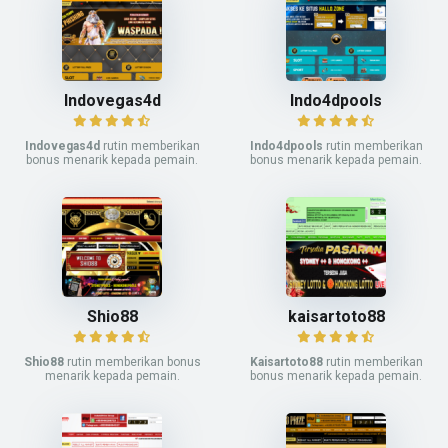
Indovegas4d
Indo4dpools
Indovegas4d
rutin memberikan
Indo4dpools
rutin memberikan
bonus menarik kepada pemain.
bonus menarik kepada pemain.
Shio88
kaisartoto88
Shio88
rutin memberikan bonus
Kaisartoto88
rutin memberikan
menarik kepada pemain.
bonus menarik kepada pemain.