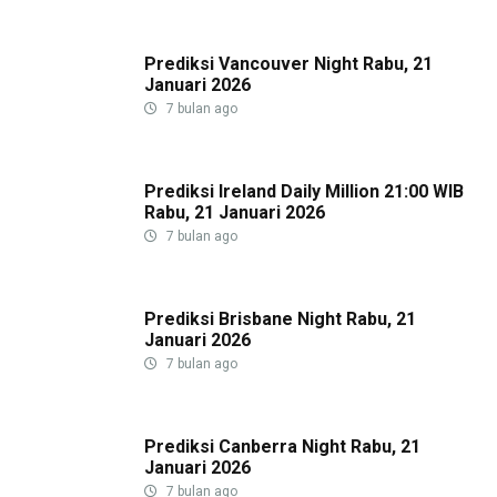
Prediksi Vancouver Night Rabu, 21
Januari 2026
7 bulan ago
Prediksi Ireland Daily Million 21:00 WIB
Rabu, 21 Januari 2026
7 bulan ago
Prediksi Brisbane Night Rabu, 21
Januari 2026
7 bulan ago
Prediksi Canberra Night Rabu, 21
Januari 2026
7 bulan ago