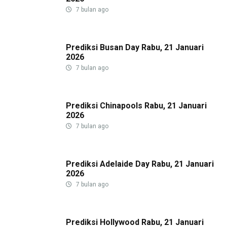
7 bulan ago
Prediksi Busan Day Rabu, 21 Januari
2026
7 bulan ago
Prediksi Chinapools Rabu, 21 Januari
2026
7 bulan ago
Prediksi Adelaide Day Rabu, 21 Januari
2026
7 bulan ago
Prediksi Hollywood Rabu, 21 Januari