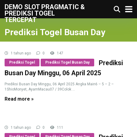
DEMO SLOT PRAGMATIC &
PREDIKSI TOGEL
TERCEPAT
Prediksi Togel Busan Day
1 tahun ago
0
147
Prediksi
Prediksi Togel
Prediksi Togel Busan Day
Busan Day Minggu, 06 April 2025
Prediksi Busan Day Minggu, 06 April 2025 Angka Main6 – 5 – 2 –
1ShioMonyet, AyamMacau07 / 39Colok ...
Read more »
1 tahun ago
0
111
Prediksi Togel
Prediksi Togel Busan Day