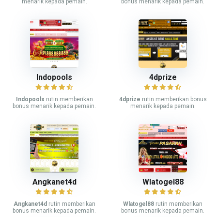
menarik kepada pemain.
bonus menarik kepada pemain.
Indopools
4dprize
Indopools
rutin memberikan
4dprize
rutin memberikan bonus
bonus menarik kepada pemain.
menarik kepada pemain.
Angkanet4d
Wlatogel88
Angkanet4d
rutin memberikan
Wlatogel88
rutin memberikan
bonus menarik kepada pemain.
bonus menarik kepada pemain.