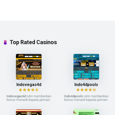
Top Rated Casinos
Indovegas4d
Indo4dpools
Indovegas4d
rutin memberikan
Indo4dpools
rutin memberikan
bonus menarik kepada pemain.
bonus menarik kepada pemain.