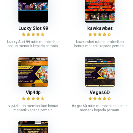
Lucky Slot 99
kawkawbet
Lucky Slot 99
rutin memberikan
kawkawbet rutin memberikan
bonus menarik kepada pemain.
bonus menarik kepada pemain.
Vip4dp
Vegas6D
vip4d
rutin memberikan bonus
Vegas6D
rutin memberikan bonus
menarik kepada pemain.
menarik kepada pemain.