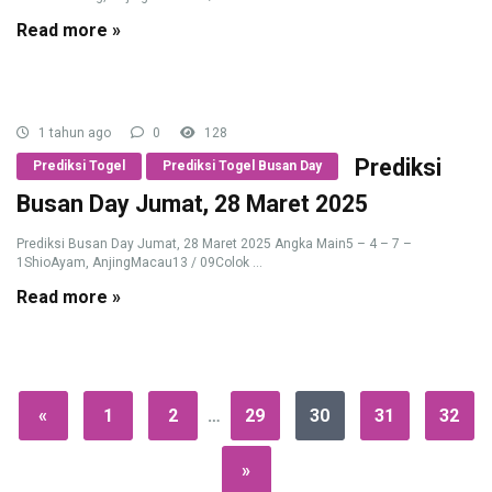
Read more »
1 tahun ago
0
128
Prediksi
Prediksi Togel
Prediksi Togel Busan Day
Busan Day Jumat, 28 Maret 2025
Prediksi Busan Day Jumat, 28 Maret 2025 Angka Main5 – 4 – 7 –
1ShioAyam, AnjingMacau13 / 09Colok ...
Read more »
«
1
2
…
29
30
31
32
»