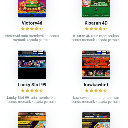
Victory4d
Kisaran 4D
Victory4d rutin memberikan bonus
Kisaran 4D
rutin memberikan
menarik kepada pemain.
bonus menarik kepada pemain.
Lucky Slot 99
kawkawbet
Lucky Slot 99
rutin memberikan
kawkawbet rutin memberikan
bonus menarik kepada pemain.
bonus menarik kepada pemain.