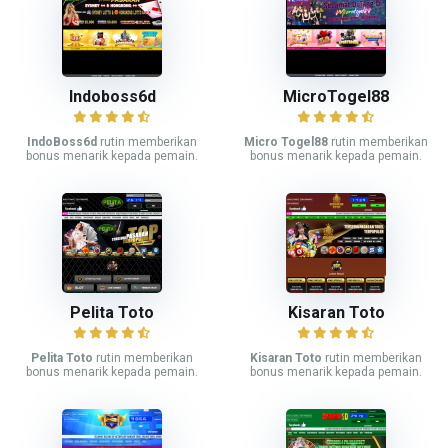
Indoboss6d
MicroTogel88
IndoBoss6d
rutin memberikan
Micro Togel88
rutin memberikan
bonus menarik kepada pemain.
bonus menarik kepada pemain.
Pelita Toto
Kisaran Toto
Pelita Toto
rutin memberikan
Kisaran Toto
rutin memberikan
bonus menarik kepada pemain.
bonus menarik kepada pemain.