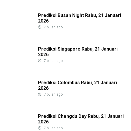
Prediksi Busan Night Rabu, 21 Januari
2026
7 bulan ago
Prediksi Singapore Rabu, 21 Januari
2026
7 bulan ago
Prediksi Colombus Rabu, 21 Januari
2026
7 bulan ago
Prediksi Chengdu Day Rabu, 21 Januari
2026
7 bulan ago