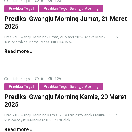
1 tahun ago
0
123
Prediksi Togel
Prediksi Togel Gwangju Morning
Prediksi Gwangju Morning Jumat, 21 Maret
2025
Prediksi Gwangju Morning Jumat, 21 Maret 2025 Angka Main7 – 3 – 5 –
1ShioKambing, KerbauMacau08 / 34Colok ...
Read more »
1 tahun ago
0
129
Prediksi Togel
Prediksi Togel Gwangju Morning
Prediksi Gwangju Morning Kamis, 20 Maret
2025
Prediksi Gwangju Morning Kamis, 20 Maret 2025 Angka Main6 – 1 – 4 –
9ShioMonyet, KelinciMacau35 / 13Colok ...
Read more »