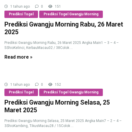
1 tahun ago
0
151
Prediksi Togel
Prediksi Togel Gwangju Morning
Prediksi Gwangju Morning Rabu, 26 Maret
2025
Prediksi Gwangju Morning Rabu, 26 Maret 2025 Angka Main1 – 3 – 4 –
5ShioKelinci, KerbauMacau02 / 38Colok ...
Read more »
1 tahun ago
0
152
Prediksi Togel
Prediksi Togel Gwangju Morning
Prediksi Gwangju Morning Selasa, 25
Maret 2025
Prediksi Gwangju Morning Selasa, 25 Maret 2025 Angka Main7 – 2 – 4 –
3ShioKambing, TikusMacau28 / 15Colok ...