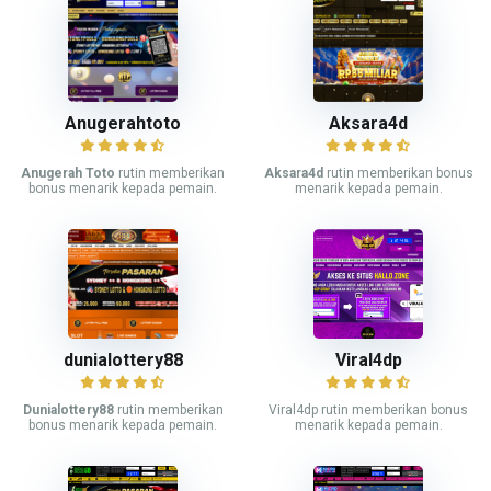
Anugerahtoto
Aksara4d
Anugerah Toto
rutin memberikan
Aksara4d
rutin memberikan bonus
bonus menarik kepada pemain.
menarik kepada pemain.
dunialottery88
Viral4dp
Dunialottery88
rutin memberikan
Viral4dp rutin memberikan bonus
bonus menarik kepada pemain.
menarik kepada pemain.