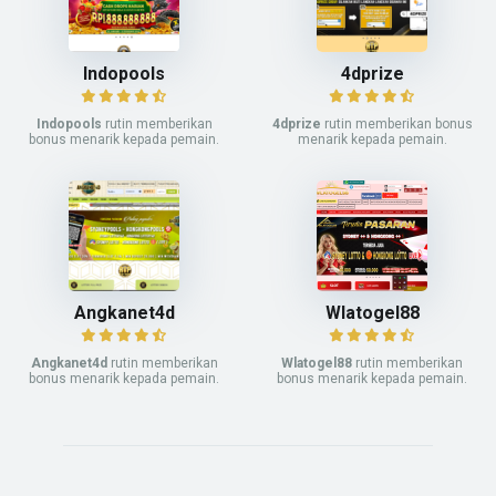
Indopools
4dprize
Indopools
rutin memberikan
4dprize
rutin memberikan bonus
bonus menarik kepada pemain.
menarik kepada pemain.
Angkanet4d
Wlatogel88
Angkanet4d
rutin memberikan
Wlatogel88
rutin memberikan
bonus menarik kepada pemain.
bonus menarik kepada pemain.