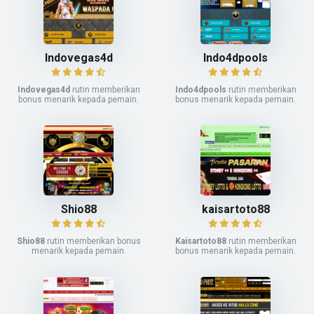
Indovegas4d
Indo4dpools
Indovegas4d
rutin memberikan
Indo4dpools
rutin memberikan
bonus menarik kepada pemain.
bonus menarik kepada pemain.
Shio88
kaisartoto88
Shio88
rutin memberikan bonus
Kaisartoto88
rutin memberikan
menarik kepada pemain.
bonus menarik kepada pemain.