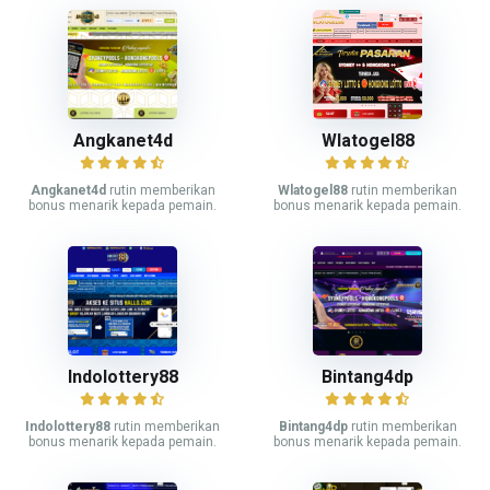
Angkanet4d
Wlatogel88
Angkanet4d
rutin memberikan
Wlatogel88
rutin memberikan
bonus menarik kepada pemain.
bonus menarik kepada pemain.
Indolottery88
Bintang4dp
Indolottery88
rutin memberikan
Bintang4dp
rutin memberikan
bonus menarik kepada pemain.
bonus menarik kepada pemain.