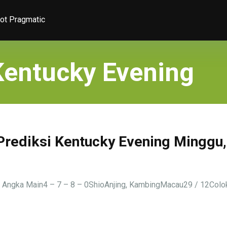
ot Pragmatic
Kentucky Evening
Prediksi Kentucky Evening Minggu,
 Angka Main4 – 7 – 8 – 0ShioAnjing, KambingMacau29 / 12Colok 