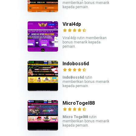
memberikan bonus menarik
kepada pemain.
Viral4dp
Viral4dp rutin memberikan
bonus menarik kepada
pemain.
Indoboss6d
IndoBoss6d
rutin
memberikan bonus menarik
kepada pemain.
MicroTogel88
Micro Togel88
rutin
memberikan bonus menarik
kepada pemain.