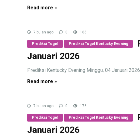
Read more »
7 bulan ago
0
165
Prediksi Togel
Prediksi Togel Kentucky Evening
Januari 2026
Prediksi Kentucky Evening Minggu, 04 Januari 202
Read more »
7 bulan ago
0
176
Prediksi Togel
Prediksi Togel Kentucky Evening
Januari 2026