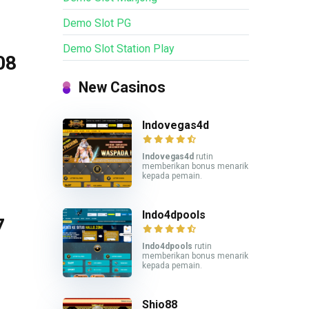
Demo Slot PG
Demo Slot Station Play
08
New Casinos
Indovegas4d
Indovegas4d
rutin
memberikan bonus menarik
kepada pemain.
Indo4dpools
7
Indo4dpools
rutin
memberikan bonus menarik
kepada pemain.
Shio88