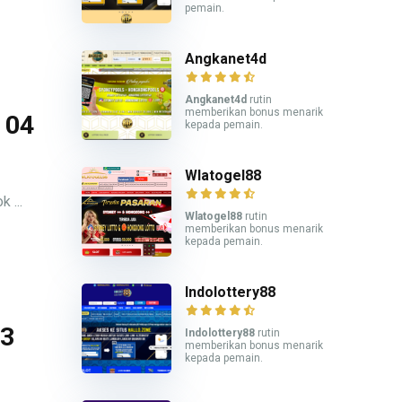
pemain.
Angkanet4d
Angkanet4d
rutin
memberikan bonus menarik
 04
kepada pemain.
Wlatogel88
 ...
Wlatogel88
rutin
memberikan bonus menarik
kepada pemain.
Indolottery88
03
Indolottery88
rutin
memberikan bonus menarik
kepada pemain.