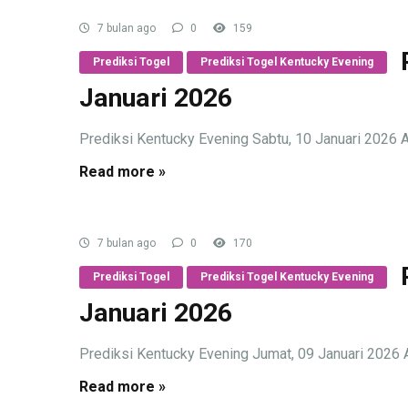
7 bulan ago
0
159
Prediksi Togel
Prediksi Togel Kentucky Evening
Januari 2026
Prediksi Kentucky Evening Sabtu, 10 Januari 2026 
Read more »
7 bulan ago
0
170
Prediksi Togel
Prediksi Togel Kentucky Evening
Januari 2026
Prediksi Kentucky Evening Jumat, 09 Januari 2026
Read more »