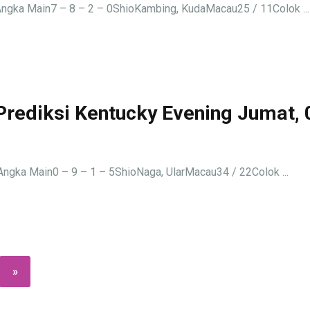
Angka Main7 – 8 – 2 – 0ShioKambing, KudaMacau25 / 11Colok ...
Prediksi Kentucky Evening Jumat, 
Angka Main0 – 9 – 1 – 5ShioNaga, UlarMacau34 / 22Colok ...
»