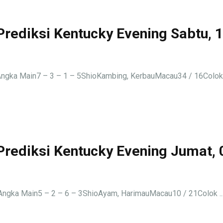
Prediksi Kentucky Evening Sabtu, 
Angka Main7 – 3 – 1 – 5ShioKambing, KerbauMacau34 / 16Colok .
Prediksi Kentucky Evening Jumat, 
 Angka Main5 – 2 – 6 – 3ShioAyam, HarimauMacau10 / 21Colok ..