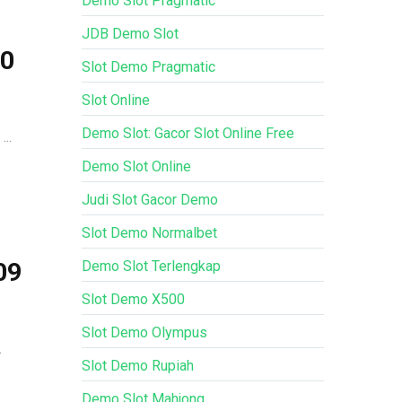
Demo Slot Pragmatic
JDB Demo Slot
10
Slot Demo Pragmatic
Slot Online
Demo Slot: Gacor Slot Online Free
..
Demo Slot Online
Judi Slot Gacor Demo
Slot Demo Normalbet
09
Demo Slot Terlengkap
Slot Demo X500
Slot Demo Olympus
.
Slot Demo Rupiah
Demo Slot Mahjong