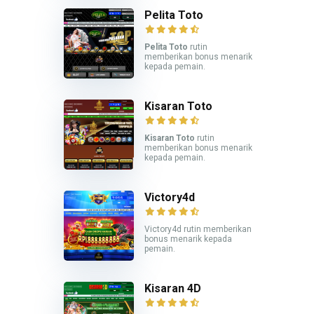
Pelita Toto
Pelita Toto
rutin
memberikan bonus menarik
kepada pemain.
Kisaran Toto
Kisaran Toto
rutin
memberikan bonus menarik
kepada pemain.
Victory4d
Victory4d rutin memberikan
bonus menarik kepada
pemain.
Kisaran 4D