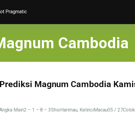
ot Pragmatic
l Magnum Cambodia
Prediksi Magnum Cambodia Kamis
gka Main2 – 1 – 8 – 3ShioHarimau, KelinciMacau05 / 27Colok .