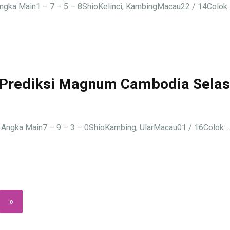
ka Main1 – 7 – 5 – 8ShioKelinci, KambingMacau22 / 14Colok .
Prediksi Magnum Cambodia Selas
ngka Main7 – 9 – 3 – 0ShioKambing, UlarMacau01 / 16Colok ..
»