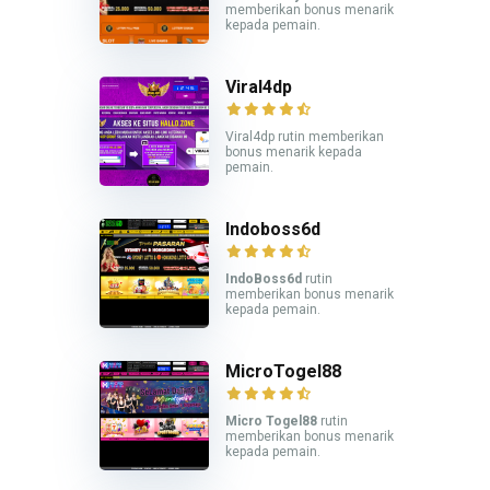
memberikan bonus menarik
kepada pemain.
Viral4dp
Viral4dp rutin memberikan
bonus menarik kepada
pemain.
Indoboss6d
IndoBoss6d
rutin
memberikan bonus menarik
kepada pemain.
MicroTogel88
Micro Togel88
rutin
memberikan bonus menarik
kepada pemain.