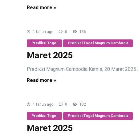
Read more »
1 tahun ago
0
136
Prediksi Togel
Prediksi Togel Magnum Cambodia
Maret 2025
Prediksi Magnum Cambodia Kamis, 20 Maret 2025 A
Read more »
1 tahun ago
0
132
Prediksi Togel
Prediksi Togel Magnum Cambodia
Maret 2025