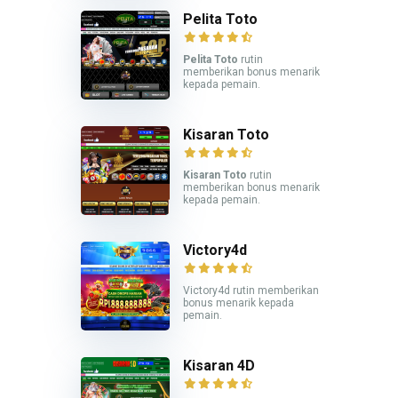
Pelita Toto
Pelita Toto
rutin
memberikan bonus menarik
kepada pemain.
Kisaran Toto
Kisaran Toto
rutin
memberikan bonus menarik
kepada pemain.
Victory4d
Victory4d rutin memberikan
bonus menarik kepada
pemain.
Kisaran 4D