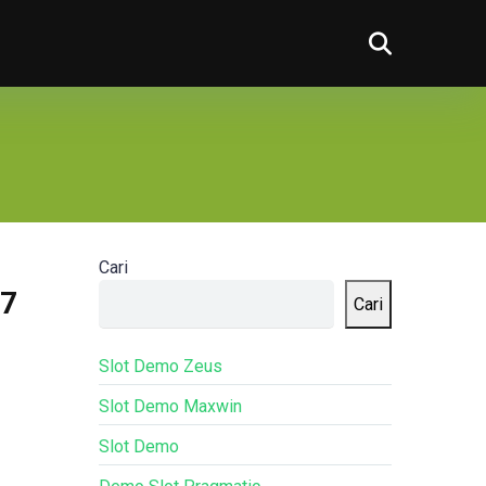
Cari
17
Cari
Slot Demo Zeus
Slot Demo Maxwin
Slot Demo