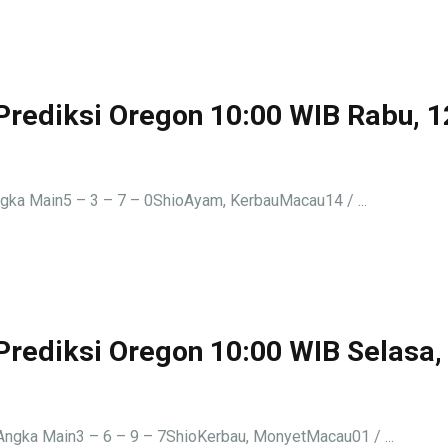
Prediksi Oregon 10:00 WIB Rabu, 1
gka Main5 – 3 – 7 – 0ShioAyam, KerbauMacau14 / ...
Prediksi Oregon 10:00 WIB Selasa,
Angka Main3 – 6 – 9 – 7ShioKerbau, MonyetMacau01 / ...