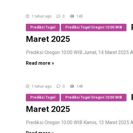
1 tahun ago
0
145
Prediksi Togel
Prediksi Togel Oregon 10:00 WIB
Maret 2025
Prediksi Oregon 10:00 WIB Jumat, 14 Maret 2025 A
Read more »
1 tahun ago
0
148
Prediksi Togel
Prediksi Togel Oregon 10:00 WIB
Maret 2025
Prediksi Oregon 10:00 WIB Kamis, 13 Maret 2025 A