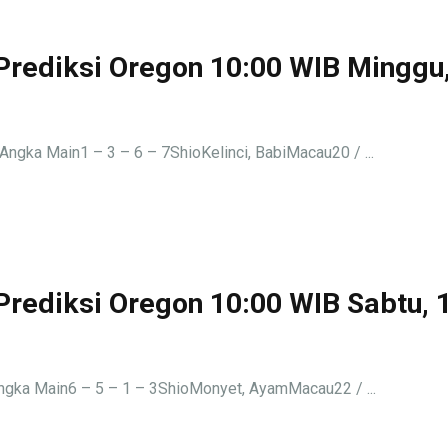
Prediksi Oregon 10:00 WIB Minggu
ngka Main1 – 3 – 6 – 7ShioKelinci, BabiMacau20 / ...
Prediksi Oregon 10:00 WIB Sabtu, 
ngka Main6 – 5 – 1 – 3ShioMonyet, AyamMacau22 / ...