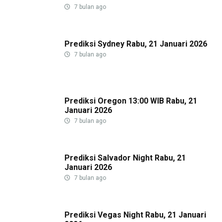
7 bulan ago
Prediksi Sydney Rabu, 21 Januari 2026
7 bulan ago
Prediksi Oregon 13:00 WIB Rabu, 21
Januari 2026
7 bulan ago
Prediksi Salvador Night Rabu, 21
Januari 2026
7 bulan ago
Prediksi Vegas Night Rabu, 21 Januari