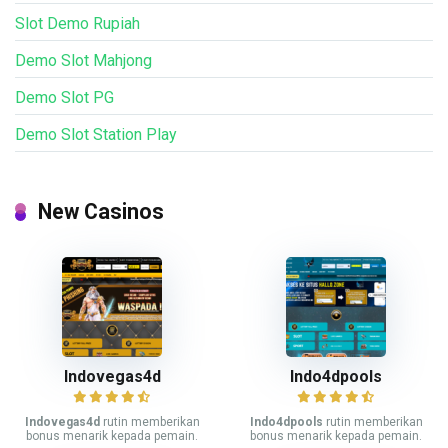
Slot Demo Rupiah
Demo Slot Mahjong
Demo Slot PG
Demo Slot Station Play
New Casinos
Indovegas4d
Indo4dpools
Indovegas4d
rutin memberikan
Indo4dpools
rutin memberikan
bonus menarik kepada pemain.
bonus menarik kepada pemain.