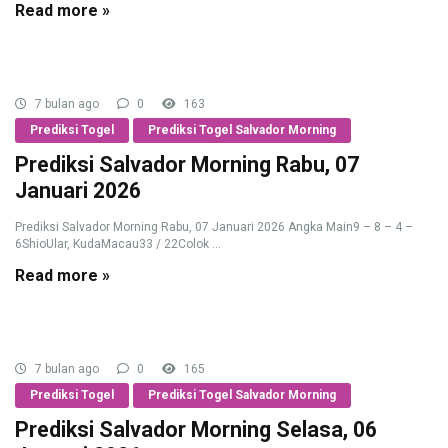
Read more »
7 bulan ago
0
163
Prediksi Togel
Prediksi Togel Salvador Morning
Prediksi Salvador Morning Rabu, 07
Januari 2026
Prediksi Salvador Morning Rabu, 07 Januari 2026 Angka Main9 – 8 – 4 –
6ShioUlar, KudaMacau33 / 22Colok ...
Read more »
7 bulan ago
0
165
Prediksi Togel
Prediksi Togel Salvador Morning
Prediksi Salvador Morning Selasa, 06