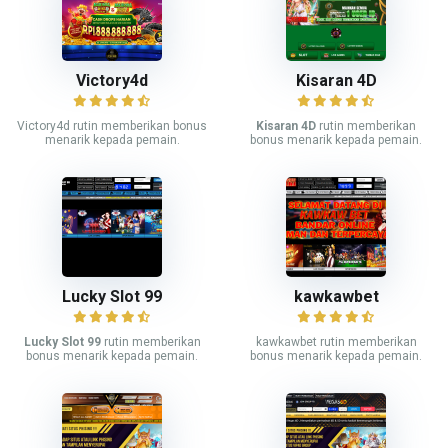
Victory4d
Kisaran 4D
Victory4d rutin memberikan bonus
Kisaran 4D
rutin memberikan
menarik kepada pemain.
bonus menarik kepada pemain.
Lucky Slot 99
kawkawbet
Lucky Slot 99
rutin memberikan
kawkawbet rutin memberikan
bonus menarik kepada pemain.
bonus menarik kepada pemain.