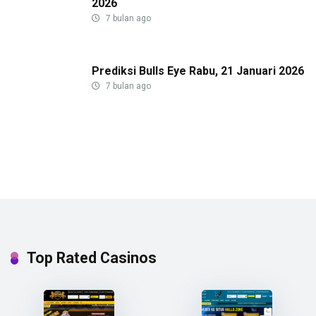
2026
7 bulan ago
Prediksi Bulls Eye Rabu, 21 Januari 2026
7 bulan ago
Top Rated Casinos