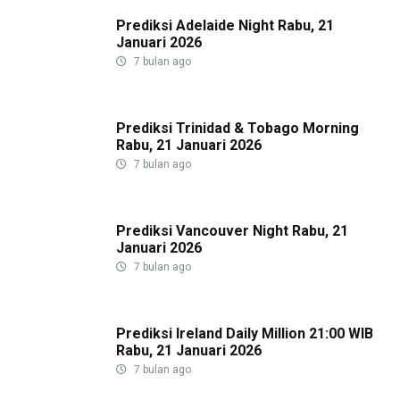
Prediksi Adelaide Night Rabu, 21
Januari 2026
7 bulan ago
Prediksi Trinidad & Tobago Morning
Rabu, 21 Januari 2026
7 bulan ago
Prediksi Vancouver Night Rabu, 21
Januari 2026
7 bulan ago
Prediksi Ireland Daily Million 21:00 WIB
Rabu, 21 Januari 2026
7 bulan ago