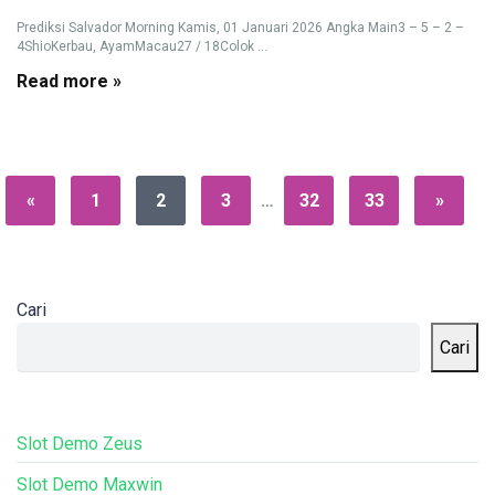
Prediksi Salvador Morning Kamis, 01 Januari 2026 Angka Main3 – 5 – 2 –
4ShioKerbau, AyamMacau27 / 18Colok ...
Read more »
«
1
2
3
…
32
33
»
Cari
Cari
Slot Demo Zeus
Slot Demo Maxwin