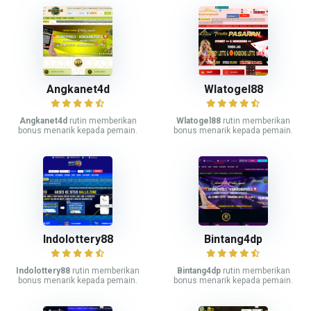
Angkanet4d
Wlatogel88
Angkanet4d
rutin memberikan
Wlatogel88
rutin memberikan
bonus menarik kepada pemain.
bonus menarik kepada pemain.
Indolottery88
Bintang4dp
Indolottery88
rutin memberikan
Bintang4dp
rutin memberikan
bonus menarik kepada pemain.
bonus menarik kepada pemain.