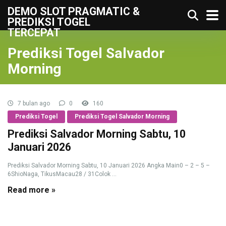
DEMO SLOT PRAGMATIC &
PREDIKSI TOGEL
TERCEPAT
Prediksi Togel Salvador
Morning
7 bulan ago
0
160
Prediksi Togel
Prediksi Togel Salvador Morning
Prediksi Salvador Morning Sabtu, 10
Januari 2026
Prediksi Salvador Morning Sabtu, 10 Januari 2026 Angka Main0 – 2 – 5 –
6ShioNaga, TikusMacau28 / 31Colok ...
Read more »