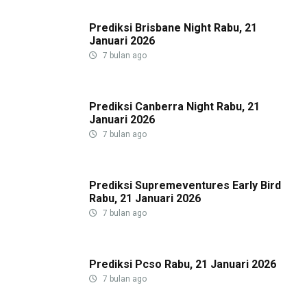
Prediksi Brisbane Night Rabu, 21
Januari 2026
7 bulan ago
Prediksi Canberra Night Rabu, 21
Januari 2026
7 bulan ago
Prediksi Supremeventures Early Bird
Rabu, 21 Januari 2026
7 bulan ago
Prediksi Pcso Rabu, 21 Januari 2026
7 bulan ago