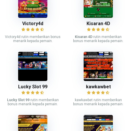
Victory4d
Kisaran 4D
Victory4d rutin memberikan bonus
Kisaran 4D
rutin memberikan
menarik kepada pemain.
bonus menarik kepada pemain.
Lucky Slot 99
kawkawbet
Lucky Slot 99
rutin memberikan
kawkawbet rutin memberikan
bonus menarik kepada pemain.
bonus menarik kepada pemain.