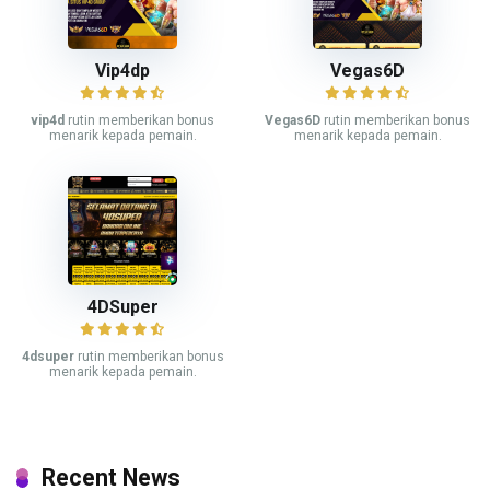
Vip4dp
Vegas6D
vip4d
rutin memberikan bonus
Vegas6D
rutin memberikan bonus
menarik kepada pemain.
menarik kepada pemain.
4DSuper
4dsuper
rutin memberikan bonus
menarik kepada pemain.
Recent News