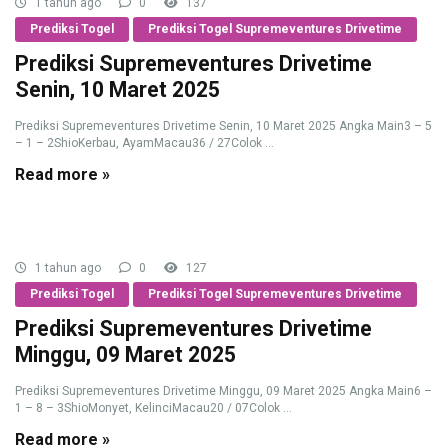
1 tahun ago
0
137
Prediksi Togel
Prediksi Togel Supremeventures Drivetime
Prediksi Supremeventures Drivetime
Senin, 10 Maret 2025
Prediksi Supremeventures Drivetime Senin, 10 Maret 2025 Angka Main3 – 5
– 1 – 2ShioKerbau, AyamMacau36 / 27Colok ...
Read more »
1 tahun ago
0
127
Prediksi Togel
Prediksi Togel Supremeventures Drivetime
Prediksi Supremeventures Drivetime
Minggu, 09 Maret 2025
Prediksi Supremeventures Drivetime Minggu, 09 Maret 2025 Angka Main6 –
1 – 8 – 3ShioMonyet, KelinciMacau20 / 07Colok ...
Read more »