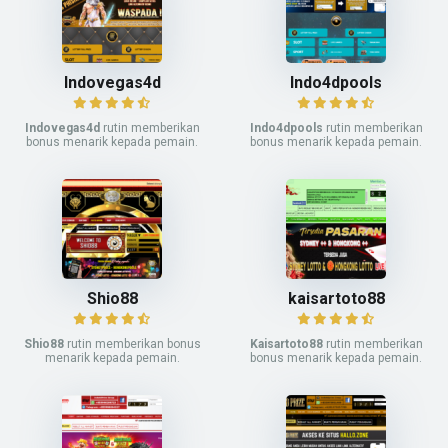
Indovegas4d
Indo4dpools
Indovegas4d
rutin memberikan
Indo4dpools
rutin memberikan
bonus menarik kepada pemain.
bonus menarik kepada pemain.
Shio88
kaisartoto88
Shio88
rutin memberikan bonus
Kaisartoto88
rutin memberikan
menarik kepada pemain.
bonus menarik kepada pemain.