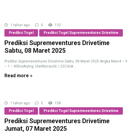
1 tahun ago
0
132
Prediksi Togel
Prediksi Togel Supremeventures Drivetime
Prediksi Supremeventures Drivetime
Sabtu, 08 Maret 2025
Prediksi Supremeventures Drivetime Sabtu, 08 Maret 2025 Angka Main4 – 9
– 1 – 8ShioAnjing, UlarMacau36 / 22Colok ...
Read more »
1 tahun ago
0
158
Prediksi Togel
Prediksi Togel Supremeventures Drivetime
Prediksi Supremeventures Drivetime
Jumat, 07 Maret 2025