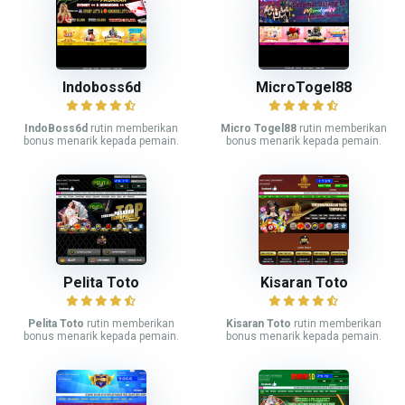
Indoboss6d
MicroTogel88
IndoBoss6d
rutin memberikan
Micro Togel88
rutin memberikan
bonus menarik kepada pemain.
bonus menarik kepada pemain.
Pelita Toto
Kisaran Toto
Pelita Toto
rutin memberikan
Kisaran Toto
rutin memberikan
bonus menarik kepada pemain.
bonus menarik kepada pemain.