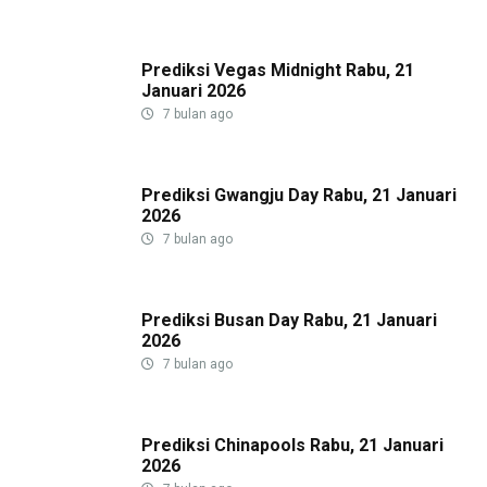
Prediksi Vegas Midnight Rabu, 21
Januari 2026
7 bulan ago
Prediksi Gwangju Day Rabu, 21 Januari
2026
7 bulan ago
Prediksi Busan Day Rabu, 21 Januari
2026
7 bulan ago
Prediksi Chinapools Rabu, 21 Januari
2026