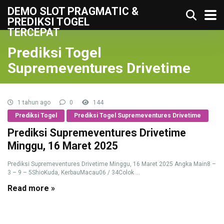
DEMO SLOT PRAGMATIC &
PREDIKSI TOGEL
TERCEPAT
Prediksi Togel
Supremeventures Drivetime
1 tahun ago
0
144
Prediksi Togel
Prediksi Togel Supremeventures Drivetime
Prediksi Supremeventures Drivetime
Minggu, 16 Maret 2025
Prediksi Supremeventures Drivetime Minggu, 16 Maret 2025 Angka Main8 –
3 – 9 – 5ShioKuda, KerbauMacau06 / 34Colok ...
Read more »