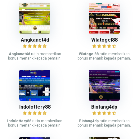
Angkanet4d
Wlatogel88
Angkanet4d
rutin memberikan
Wlatogel88
rutin memberikan
bonus menarik kepada pemain.
bonus menarik kepada pemain.
Indolottery88
Bintang4dp
Indolottery88
rutin memberikan
Bintang4dp
rutin memberikan
bonus menarik kepada pemain.
bonus menarik kepada pemain.