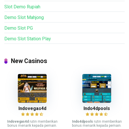
Slot Demo Rupiah
Demo Slot Mahjong
Demo Slot PG
Demo Slot Station Play
New Casinos
Indovegas4d
Indo4dpools
Indovegas4d
rutin memberikan
Indo4dpools
rutin memberikan
bonus menarik kepada pemain.
bonus menarik kepada pemain.