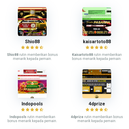
Shio88
kaisartoto88
Shio88
rutin memberikan bonus
Kaisartoto88
rutin memberikan
menarik kepada pemain.
bonus menarik kepada pemain.
Indopools
4dprize
Indopools
rutin memberikan
4dprize
rutin memberikan bonus
bonus menarik kepada pemain.
menarik kepada pemain.