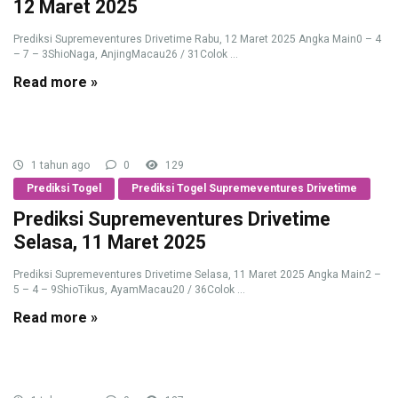
12 Maret 2025
Prediksi Supremeventures Drivetime Rabu, 12 Maret 2025 Angka Main0 – 4
– 7 – 3ShioNaga, AnjingMacau26 / 31Colok ...
Read more »
1 tahun ago
0
129
Prediksi Togel
Prediksi Togel Supremeventures Drivetime
Prediksi Supremeventures Drivetime
Selasa, 11 Maret 2025
Prediksi Supremeventures Drivetime Selasa, 11 Maret 2025 Angka Main2 –
5 – 4 – 9ShioTikus, AyamMacau20 / 36Colok ...
Read more »