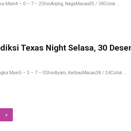
a Main4 – 0 – 7 – 2ShioAnjing, NagaMacau05 / 38Colok ...
diksi Texas Night Selasa, 30 Des
gka Main5 – 3 – 7 – 0ShioAyam, KerbauMacau38 / 24Colok ...
»