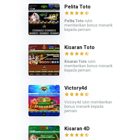
Pelita Toto
Pelita Toto
rutin
memberikan bonus menarik
kepada pemain.
Kisaran Toto
Kisaran Toto
rutin
memberikan bonus menarik
kepada pemain.
Victory4d
Victory4d rutin memberikan
bonus menarik kepada
pemain.
Kisaran 4D