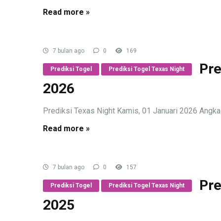
Read more »
7 bulan ago
0
169
Pre
Prediksi Togel
Prediksi Togel Texas Night
2026
Prediksi Texas Night Kamis, 01 Januari 2026 Angka
Read more »
7 bulan ago
0
157
Pre
Prediksi Togel
Prediksi Togel Texas Night
2025