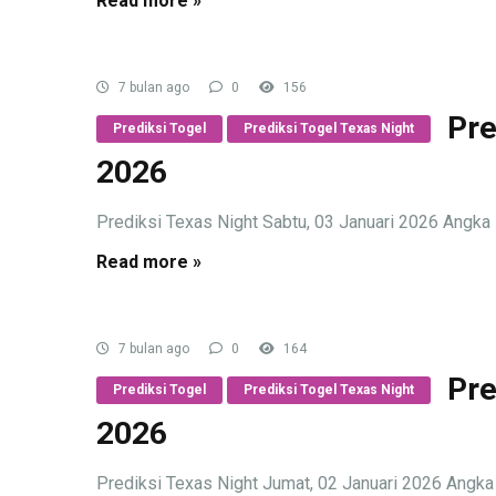
Read more »
7 bulan ago
0
156
Pre
Prediksi Togel
Prediksi Togel Texas Night
2026
Prediksi Texas Night Sabtu, 03 Januari 2026 Angka
Read more »
7 bulan ago
0
164
Pre
Prediksi Togel
Prediksi Togel Texas Night
2026
Prediksi Texas Night Jumat, 02 Januari 2026 Angka