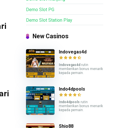
Demo Slot PG
Demo Slot Station Play
ri
New Casinos
Indovegas4d
Indovegas4d
rutin
memberikan bonus menarik
kepada pemain.
Indo4dpools
ari
Indo4dpools
rutin
memberikan bonus menarik
kepada pemain.
Shio88