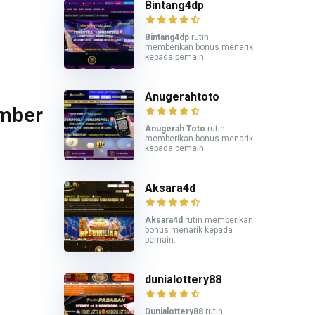
Bintang4dp
Bintang4dp
rutin
memberikan bonus menarik
kepada pemain.
Anugerahtoto
ember
Anugerah Toto
rutin
memberikan bonus menarik
kepada pemain.
Aksara4d
Aksara4d
rutin memberikan
bonus menarik kepada
pemain.
dunialottery88
Dunialottery88
rutin