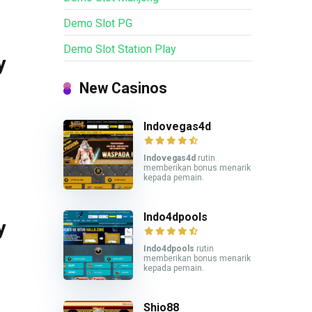
Demo Slot PG
Demo Slot Station Play
y
New Casinos
Indovegas4d
Indovegas4d
rutin
memberikan bonus menarik
kepada pemain.
Indo4dpools
y
Indo4dpools
rutin
memberikan bonus menarik
kepada pemain.
Shio88