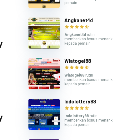
pemain.
Angkanet4d
Angkanet4d
rutin
memberikan bonus menarik
y
kepada pemain.
Wlatogel88
Wlatogel88
rutin
memberikan bonus menarik
kepada pemain.
Indolottery88
y
Indolottery88
rutin
memberikan bonus menarik
kepada pemain.