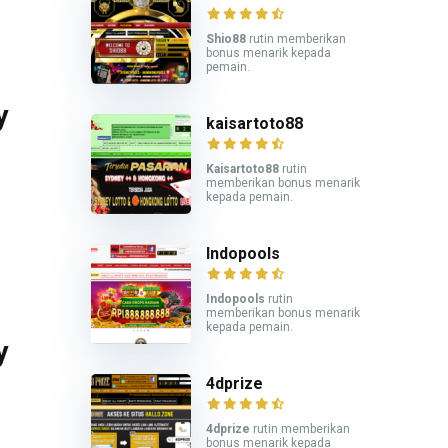
Shio88
rutin memberikan
bonus menarik kepada
pemain.
y
kaisartoto88
Kaisartoto88
rutin
memberikan bonus menarik
kepada pemain.
Indopools
Indopools
rutin
memberikan bonus menarik
kepada pemain.
y
4dprize
4dprize
rutin memberikan
bonus menarik kepada