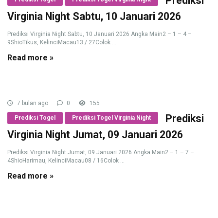
Prediksi
Virginia Night Sabtu, 10 Januari 2026
Prediksi Virginia Night Sabtu, 10 Januari 2026 Angka Main2 – 1 – 4 –
9ShioTikus, KelinciMacau13 / 27Colok ...
Read more »
7 bulan ago
0
155
Prediksi
Prediksi Togel
Prediksi Togel Virginia Night
Virginia Night Jumat, 09 Januari 2026
Prediksi Virginia Night Jumat, 09 Januari 2026 Angka Main2 – 1 – 7 –
4ShioHarimau, KelinciMacau08 / 16Colok ...
Read more »