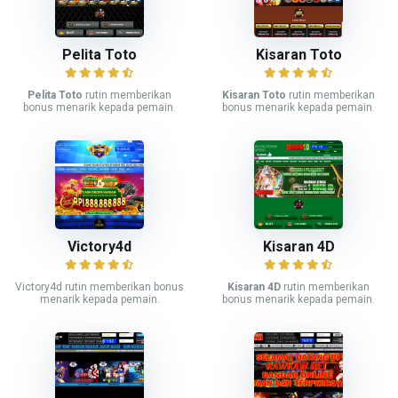
Pelita Toto
Kisaran Toto
Pelita Toto
rutin memberikan
Kisaran Toto
rutin memberikan
bonus menarik kepada pemain.
bonus menarik kepada pemain.
Victory4d
Kisaran 4D
Victory4d rutin memberikan bonus
Kisaran 4D
rutin memberikan
menarik kepada pemain.
bonus menarik kepada pemain.