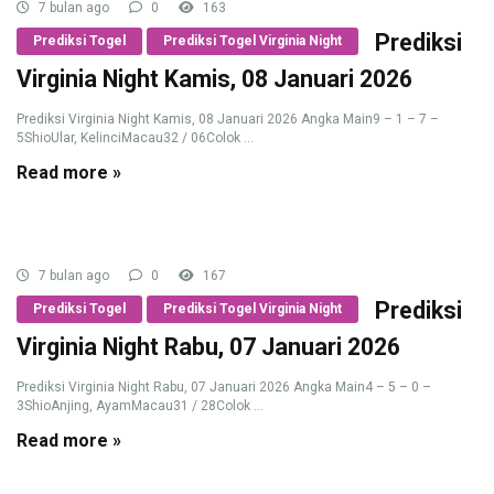
7 bulan ago
0
163
Prediksi
Prediksi Togel
Prediksi Togel Virginia Night
Virginia Night Kamis, 08 Januari 2026
Prediksi Virginia Night Kamis, 08 Januari 2026 Angka Main9 – 1 – 7 –
5ShioUlar, KelinciMacau32 / 06Colok ...
Read more »
7 bulan ago
0
167
Prediksi
Prediksi Togel
Prediksi Togel Virginia Night
Virginia Night Rabu, 07 Januari 2026
Prediksi Virginia Night Rabu, 07 Januari 2026 Angka Main4 – 5 – 0 –
3ShioAnjing, AyamMacau31 / 28Colok ...
Read more »