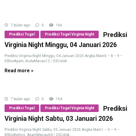
7 bulan ago
0
166
Prediksi
Prediksi Togel
Prediksi Togel Virginia Night
Virginia Night Minggu, 04 Januari 2026
Prediksi Virginia Night Minggu, 04 Januari 2026 Angka Main5 – 8 – 9 –
0ShioAyam, KudaMacau12 / 03Colok ...
Read more »
7 bulan ago
0
164
Prediksi
Prediksi Togel
Prediksi Togel Virginia Night
Virginia Night Sabtu, 03 Januari 2026
Prediksi Virginia Night Sabtu, 03 Januari 2026 Angka Main1 – 5 – 9 –
8ShioKelinci, AyamMacau04 / 23Colok ...