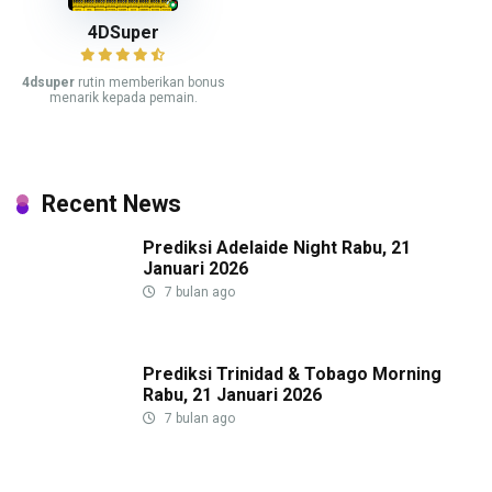
4DSuper
4dsuper
rutin memberikan bonus
menarik kepada pemain.
Recent News
Prediksi Adelaide Night Rabu, 21
Januari 2026
7 bulan ago
Prediksi Trinidad & Tobago Morning
Rabu, 21 Januari 2026
7 bulan ago