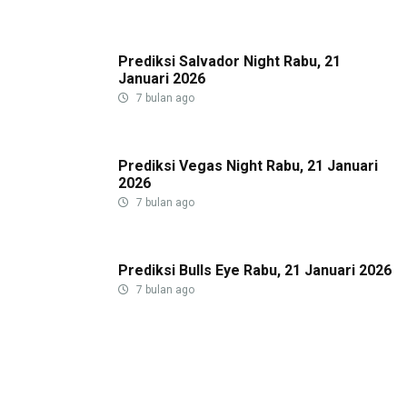
Prediksi Salvador Night Rabu, 21
Januari 2026
7 bulan ago
Prediksi Vegas Night Rabu, 21 Januari
2026
7 bulan ago
Prediksi Bulls Eye Rabu, 21 Januari 2026
7 bulan ago