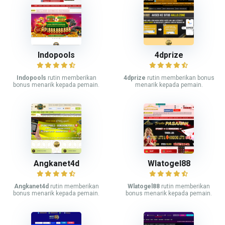
Indopools
4dprize
Indopools
rutin memberikan
4dprize
rutin memberikan bonus
bonus menarik kepada pemain.
menarik kepada pemain.
Angkanet4d
Wlatogel88
Angkanet4d
rutin memberikan
Wlatogel88
rutin memberikan
bonus menarik kepada pemain.
bonus menarik kepada pemain.