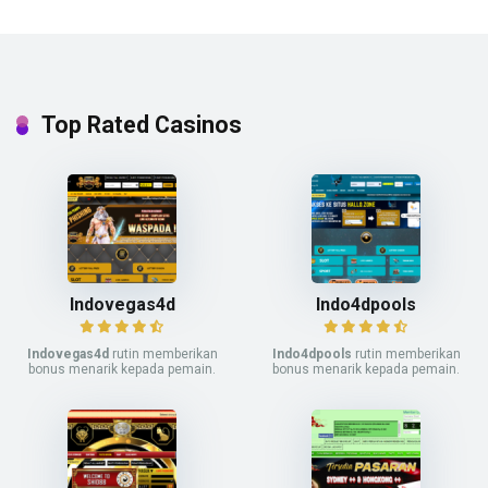
Top Rated Casinos
Indovegas4d
Indo4dpools
Indovegas4d
rutin memberikan
Indo4dpools
rutin memberikan
bonus menarik kepada pemain.
bonus menarik kepada pemain.