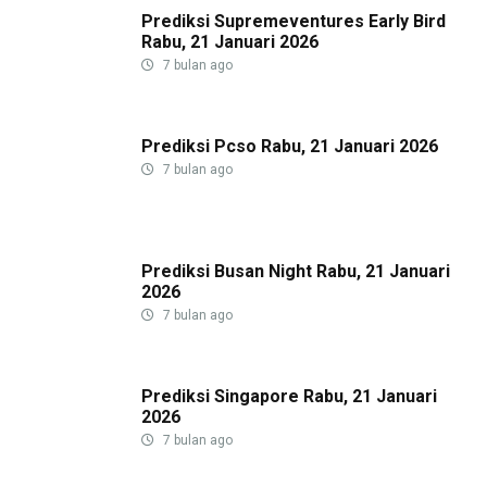
Prediksi Supremeventures Early Bird
Rabu, 21 Januari 2026
7 bulan ago
Prediksi Pcso Rabu, 21 Januari 2026
7 bulan ago
Prediksi Busan Night Rabu, 21 Januari
2026
7 bulan ago
Prediksi Singapore Rabu, 21 Januari
2026
7 bulan ago