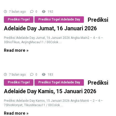
7 bulan ago
0
192
Prediksi
Prediksi Togel
Prediksi Togel Adelaide Day
Adelaide Day Jumat, 16 Januari 2026
Prediksi Adelaide Day Jumat, 16 Januari 2026 Angka Main2 – 4 – 6 –
3ShioTikus, AnjingMacau11 / 00Colok ...
Read more »
7 bulan ago
0
183
Prediksi
Prediksi Togel
Prediksi Togel Adelaide Day
Adelaide Day Kamis, 15 Januari 2026
Prediksi Adelaide Day Kamis, 15 Januari 2026 Angka Main6 – 2 – 4 –
7ShioMonyet, TikusMacau11 / 00Colok ...
Read more »