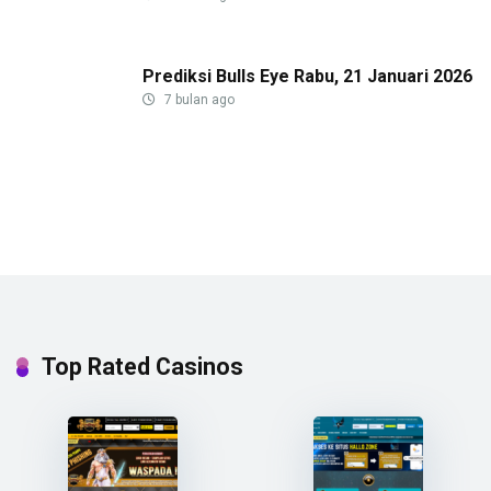
Prediksi Bulls Eye Rabu, 21 Januari 2026
7 bulan ago
Top Rated Casinos