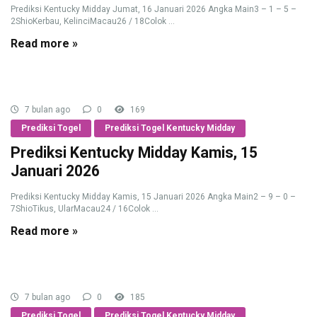
Prediksi Kentucky Midday Jumat, 16 Januari 2026 Angka Main3 – 1 – 5 –
2ShioKerbau, KelinciMacau26 / 18Colok ...
Read more »
7 bulan ago
0
169
Prediksi Togel
Prediksi Togel Kentucky Midday
Prediksi Kentucky Midday Kamis, 15
Januari 2026
Prediksi Kentucky Midday Kamis, 15 Januari 2026 Angka Main2 – 9 – 0 –
7ShioTikus, UlarMacau24 / 16Colok ...
Read more »
7 bulan ago
0
185
Prediksi Togel
Prediksi Togel Kentucky Midday