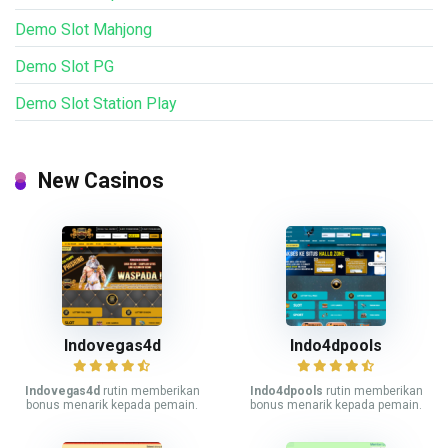
Demo Slot Mahjong
Demo Slot PG
Demo Slot Station Play
New Casinos
Indovegas4d
Indo4dpools
Indovegas4d
rutin memberikan
Indo4dpools
rutin memberikan
bonus menarik kepada pemain.
bonus menarik kepada pemain.