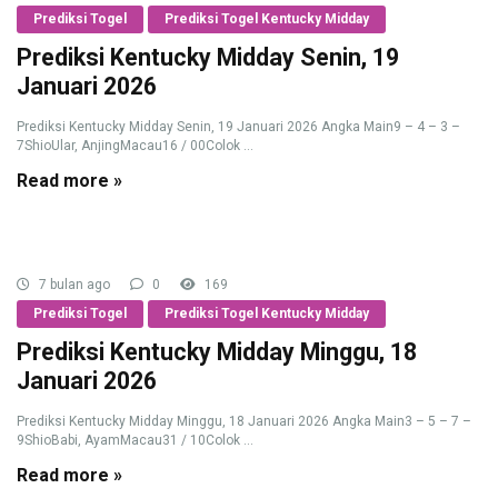
Prediksi Togel
Prediksi Togel Kentucky Midday
Prediksi Kentucky Midday Senin, 19
Januari 2026
Prediksi Kentucky Midday Senin, 19 Januari 2026 Angka Main9 – 4 – 3 –
7ShioUlar, AnjingMacau16 / 00Colok ...
Read more »
7 bulan ago
0
169
Prediksi Togel
Prediksi Togel Kentucky Midday
Prediksi Kentucky Midday Minggu, 18
Januari 2026
Prediksi Kentucky Midday Minggu, 18 Januari 2026 Angka Main3 – 5 – 7 –
9ShioBabi, AyamMacau31 / 10Colok ...
Read more »