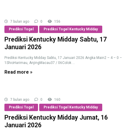
7 bulan ago
0
156
Prediksi Togel
Prediksi Togel Kentucky Midday
Prediksi Kentucky Midday Sabtu, 17
Januari 2026
Prediksi Kentucky Midday Sabtu, 17 Januari 2026 Angka Main2 – 4 – 0 –
1ShioHarimau, AnjingMacau37 / 06Colok ...
Read more »
7 bulan ago
0
160
Prediksi Togel
Prediksi Togel Kentucky Midday
Prediksi Kentucky Midday Jumat, 16
Januari 2026