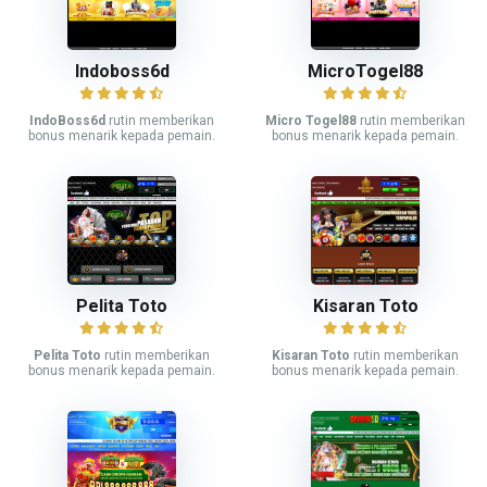
Indoboss6d
MicroTogel88
IndoBoss6d
rutin memberikan
Micro Togel88
rutin memberikan
bonus menarik kepada pemain.
bonus menarik kepada pemain.
Pelita Toto
Kisaran Toto
Pelita Toto
rutin memberikan
Kisaran Toto
rutin memberikan
bonus menarik kepada pemain.
bonus menarik kepada pemain.