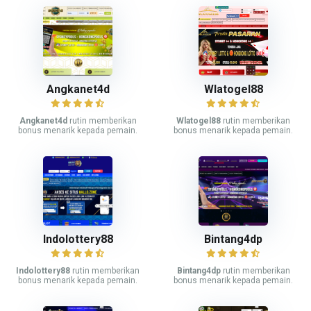
Angkanet4d
Wlatogel88
Angkanet4d
rutin memberikan
Wlatogel88
rutin memberikan
bonus menarik kepada pemain.
bonus menarik kepada pemain.
Indolottery88
Bintang4dp
Indolottery88
rutin memberikan
Bintang4dp
rutin memberikan
bonus menarik kepada pemain.
bonus menarik kepada pemain.