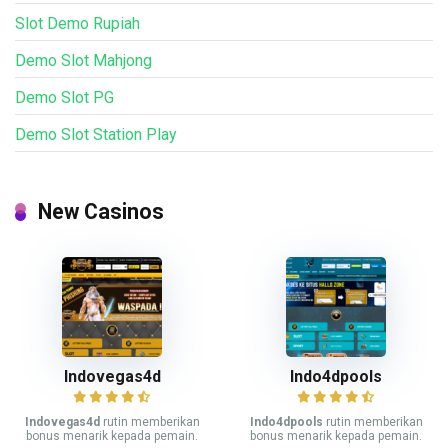
Slot Demo Rupiah
Demo Slot Mahjong
Demo Slot PG
Demo Slot Station Play
New Casinos
Indovegas4d
Indo4dpools
Indovegas4d
rutin memberikan
Indo4dpools
rutin memberikan
bonus menarik kepada pemain.
bonus menarik kepada pemain.