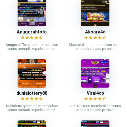
Anugerahtoto
Aksara4d
Anugerah Toto
rutin memberikan
Aksara4d
rutin memberikan bonus
bonus menarik kepada pemain.
menarik kepada pemain.
dunialottery88
Viral4dp
Dunialottery88
rutin memberikan
Viral4dp rutin memberikan bonus
bonus menarik kepada pemain.
menarik kepada pemain.