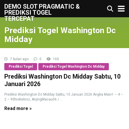
DEMO SLOT PRAGMATIC &
PREDIKSI TOGEL
TERCEPAT
Prediksi Togel Washington Dc
Midday
7 bulan ago
0
165
Prediksi Togel
Prediksi Togel Washington Dc Midday
Prediksi Washington Dc Midday Sabtu, 10
Januari 2026
Prediksi Washington Dc Midday Sabtu, 10 Januari 2026 Angka Main1 – 4 –
2 – 9ShioKelinci, AnjingMacau06 / ...
Read more »