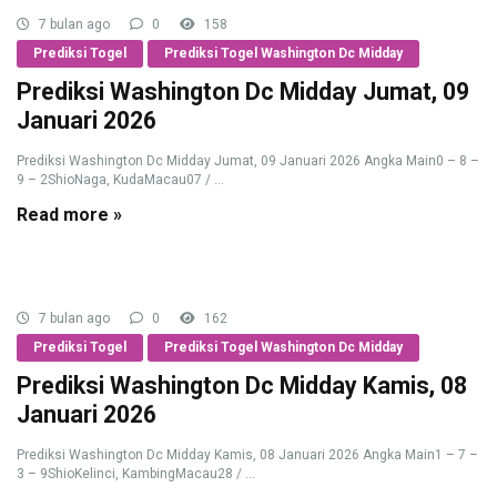
7 bulan ago
0
158
Prediksi Togel
Prediksi Togel Washington Dc Midday
Prediksi Washington Dc Midday Jumat, 09
Januari 2026
Prediksi Washington Dc Midday Jumat, 09 Januari 2026 Angka Main0 – 8 –
9 – 2ShioNaga, KudaMacau07 / ...
Read more »
7 bulan ago
0
162
Prediksi Togel
Prediksi Togel Washington Dc Midday
Prediksi Washington Dc Midday Kamis, 08
Januari 2026
Prediksi Washington Dc Midday Kamis, 08 Januari 2026 Angka Main1 – 7 –
3 – 9ShioKelinci, KambingMacau28 / ...