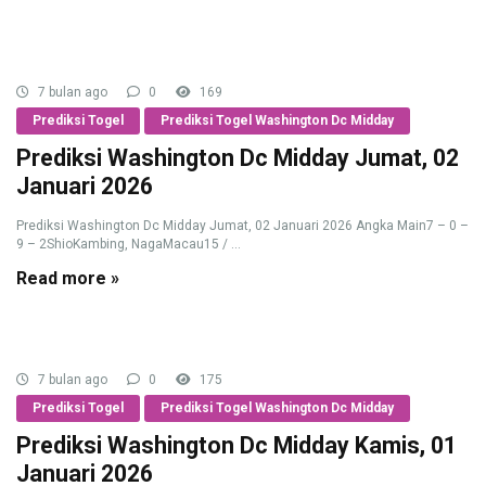
7 bulan ago
0
169
Prediksi Togel
Prediksi Togel Washington Dc Midday
Prediksi Washington Dc Midday Jumat, 02
Januari 2026
Prediksi Washington Dc Midday Jumat, 02 Januari 2026 Angka Main7 – 0 –
9 – 2ShioKambing, NagaMacau15 / ...
Read more »
7 bulan ago
0
175
Prediksi Togel
Prediksi Togel Washington Dc Midday
Prediksi Washington Dc Midday Kamis, 01
Januari 2026