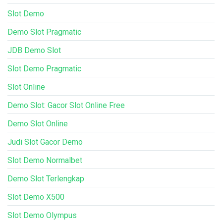
Slot Demo
Demo Slot Pragmatic
JDB Demo Slot
Slot Demo Pragmatic
Slot Online
Demo Slot: Gacor Slot Online Free
Demo Slot Online
Judi Slot Gacor Demo
Slot Demo Normalbet
Demo Slot Terlengkap
Slot Demo X500
Slot Demo Olympus