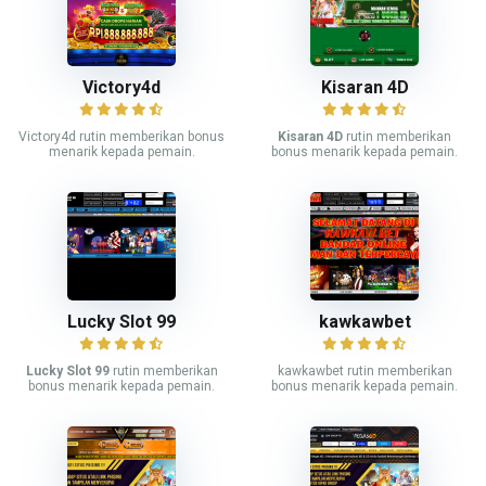
Victory4d
Kisaran 4D
Victory4d rutin memberikan bonus
Kisaran 4D
rutin memberikan
menarik kepada pemain.
bonus menarik kepada pemain.
Lucky Slot 99
kawkawbet
Lucky Slot 99
rutin memberikan
kawkawbet rutin memberikan
bonus menarik kepada pemain.
bonus menarik kepada pemain.