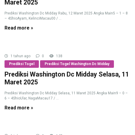
Maret 2025
Prediksi Washington Dc Midday Rabu, 12 Maret 2025 Angka Main5 – 1 – 8
– 4ShioAyam, KelinciMacau00 / ...
Read more »
1 tahun ago
0
138
Prediksi Togel
Prediksi Togel Washington Dc Midday
Prediksi Washington Dc Midday Selasa, 11
Maret 2025
Prediksi Washington Dc Midday Selasa, 11 Maret 2025 Angka Main9 – 0 –
6 – 4ShioUlar, NagaMacau17 / ...
Read more »