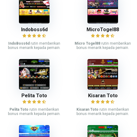
Indoboss6d
MicroTogel88
IndoBoss6d
rutin memberikan
Micro Togel88
rutin memberikan
bonus menarik kepada pemain.
bonus menarik kepada pemain.
Pelita Toto
Kisaran Toto
Pelita Toto
rutin memberikan
Kisaran Toto
rutin memberikan
bonus menarik kepada pemain.
bonus menarik kepada pemain.