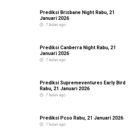
Prediksi Brisbane Night Rabu, 21
Januari 2026
7 bulan ago
Prediksi Canberra Night Rabu, 21
Januari 2026
7 bulan ago
Prediksi Supremeventures Early Bird
Rabu, 21 Januari 2026
7 bulan ago
Prediksi Pcso Rabu, 21 Januari 2026
7 bulan ago