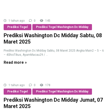
1 tahun ago
0
145
Prediksi Togel
Prediksi Togel Washington Dc Midday
Prediksi Washington Dc Midday Sabtu, 08
Maret 2025
Prediksi Washington Dc Midday Sabtu, 08 Maret 2025 Angka Main2 – 5 – 6
– 4ShioTikus, AyamMacau29 / ...
Read more »
1 tahun ago
0
178
Prediksi Togel
Prediksi Togel Washington Dc Midday
Prediksi Washington Dc Midday Jumat, 07
Maret 2025