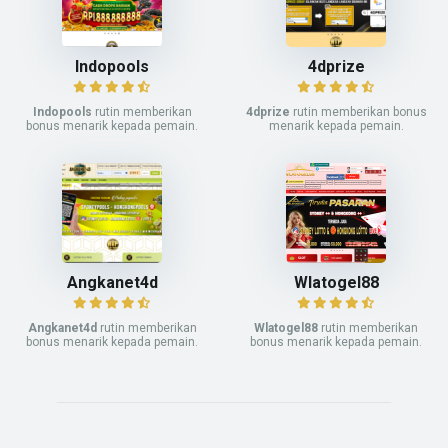
Indopools
4dprize
Indopools
rutin memberikan
4dprize
rutin memberikan bonus
bonus menarik kepada pemain.
menarik kepada pemain.
Angkanet4d
Wlatogel88
Angkanet4d
rutin memberikan
Wlatogel88
rutin memberikan
bonus menarik kepada pemain.
bonus menarik kepada pemain.