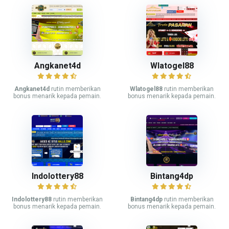
Angkanet4d
Wlatogel88
Angkanet4d
rutin memberikan
Wlatogel88
rutin memberikan
bonus menarik kepada pemain.
bonus menarik kepada pemain.
Indolottery88
Bintang4dp
Indolottery88
rutin memberikan
Bintang4dp
rutin memberikan
bonus menarik kepada pemain.
bonus menarik kepada pemain.