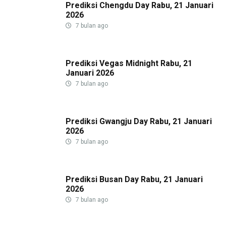
Prediksi Chengdu Day Rabu, 21 Januari
2026
7 bulan ago
Prediksi Vegas Midnight Rabu, 21
Januari 2026
7 bulan ago
Prediksi Gwangju Day Rabu, 21 Januari
2026
7 bulan ago
Prediksi Busan Day Rabu, 21 Januari
2026
7 bulan ago