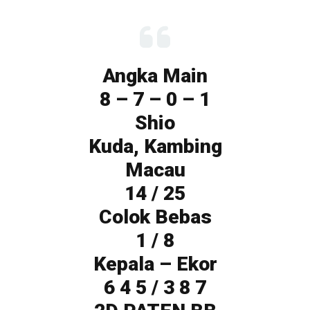
Angka Main
8 – 7 – 0 – 1
Shio
Kuda, Kambing
Macau
14 / 25
Colok Bebas
1 / 8
Kepala – Ekor
6 4 5 / 3 8 7