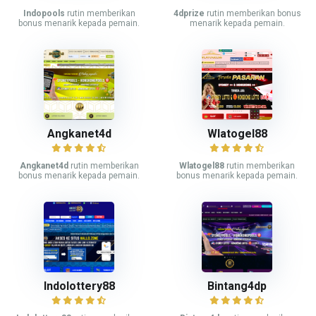
Indopools
rutin memberikan
4dprize
rutin memberikan bonus
bonus menarik kepada pemain.
menarik kepada pemain.
Angkanet4d
Wlatogel88
Angkanet4d
rutin memberikan
Wlatogel88
rutin memberikan
bonus menarik kepada pemain.
bonus menarik kepada pemain.
Indolottery88
Bintang4dp