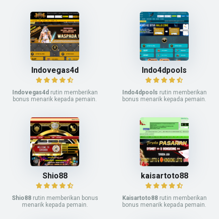
Indovegas4d
Indo4dpools
Indovegas4d
rutin memberikan
Indo4dpools
rutin memberikan
bonus menarik kepada pemain.
bonus menarik kepada pemain.
Shio88
kaisartoto88
Shio88
rutin memberikan bonus
Kaisartoto88
rutin memberikan
menarik kepada pemain.
bonus menarik kepada pemain.