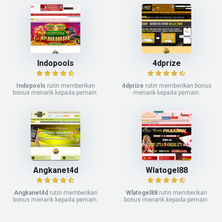
Indopools
4dprize
Indopools
rutin memberikan
4dprize
rutin memberikan bonus
bonus menarik kepada pemain.
menarik kepada pemain.
Angkanet4d
Wlatogel88
Angkanet4d
rutin memberikan
Wlatogel88
rutin memberikan
bonus menarik kepada pemain.
bonus menarik kepada pemain.