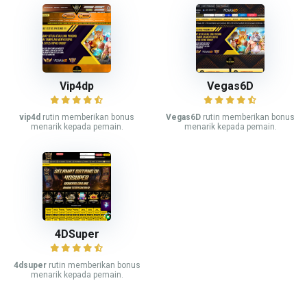
Vip4dp
Vegas6D
vip4d
rutin memberikan bonus
Vegas6D
rutin memberikan bonus
menarik kepada pemain.
menarik kepada pemain.
4DSuper
4dsuper
rutin memberikan bonus
menarik kepada pemain.