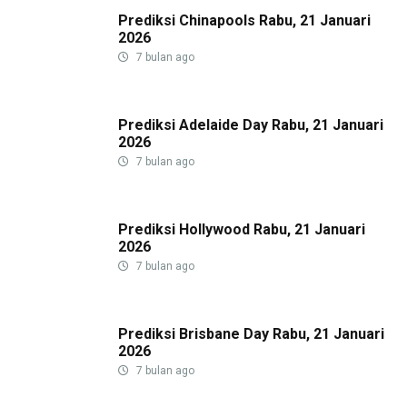
Prediksi Chinapools Rabu, 21 Januari
2026
7 bulan ago
Prediksi Adelaide Day Rabu, 21 Januari
2026
7 bulan ago
Prediksi Hollywood Rabu, 21 Januari
2026
7 bulan ago
Prediksi Brisbane Day Rabu, 21 Januari
2026
7 bulan ago