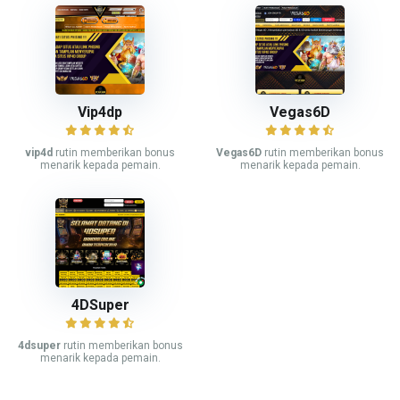
Vip4dp
Vegas6D
vip4d
rutin memberikan bonus
Vegas6D
rutin memberikan bonus
menarik kepada pemain.
menarik kepada pemain.
4DSuper
4dsuper
rutin memberikan bonus
menarik kepada pemain.