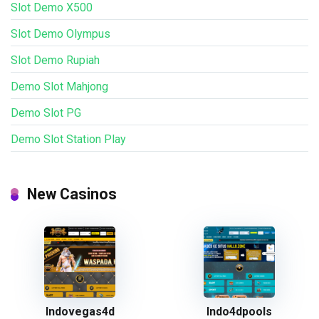
Slot Demo X500
Slot Demo Olympus
Slot Demo Rupiah
Demo Slot Mahjong
Demo Slot PG
Demo Slot Station Play
New Casinos
Indovegas4d
Indo4dpools