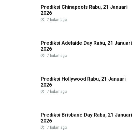
Prediksi Chinapools Rabu, 21 Januari
2026
7 bulan ago
Prediksi Adelaide Day Rabu, 21 Januari
2026
7 bulan ago
Prediksi Hollywood Rabu, 21 Januari
2026
7 bulan ago
Prediksi Brisbane Day Rabu, 21 Januari
2026
7 bulan ago