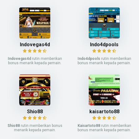
Indovegas4d
Indo4dpools
Indovegas4d
rutin memberikan
Indo4dpools
rutin memberikan
bonus menarik kepada pemain.
bonus menarik kepada pemain.
Shio88
kaisartoto88
Shio88
rutin memberikan bonus
Kaisartoto88
rutin memberikan
menarik kepada pemain.
bonus menarik kepada pemain.