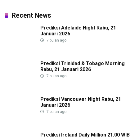
Recent News
Prediksi Adelaide Night Rabu, 21
Januari 2026
7 bulan ago
Prediksi Trinidad & Tobago Morning
Rabu, 21 Januari 2026
7 bulan ago
Prediksi Vancouver Night Rabu, 21
Januari 2026
7 bulan ago
Prediksi Ireland Daily Million 21:00 WIB