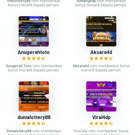
Indolottery88
rutin memberikan
Bintang4dp
rutin memberikan
bonus menarik kepada pemain.
bonus menarik kepada pemain.
Anugerahtoto
Aksara4d
Anugerah Toto
rutin memberikan
Aksara4d
rutin memberikan bonus
bonus menarik kepada pemain.
menarik kepada pemain.
dunialottery88
Viral4dp
Dunialottery88
rutin memberikan
Viral4dp rutin memberikan bonus