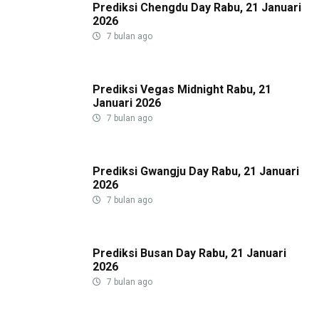
Prediksi Chengdu Day Rabu, 21 Januari
2026
7 bulan ago
Prediksi Vegas Midnight Rabu, 21
Januari 2026
7 bulan ago
Prediksi Gwangju Day Rabu, 21 Januari
2026
7 bulan ago
Prediksi Busan Day Rabu, 21 Januari
2026
7 bulan ago