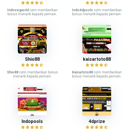
Indovegas4d
rutin memberikan
Indo4dpools
rutin memberikan
bonus menarik kepada pemain.
bonus menarik kepada pemain.
Shio88
kaisartoto88
Shio88
rutin memberikan bonus
Kaisartoto88
rutin memberikan
menarik kepada pemain.
bonus menarik kepada pemain.
Indopools
4dprize