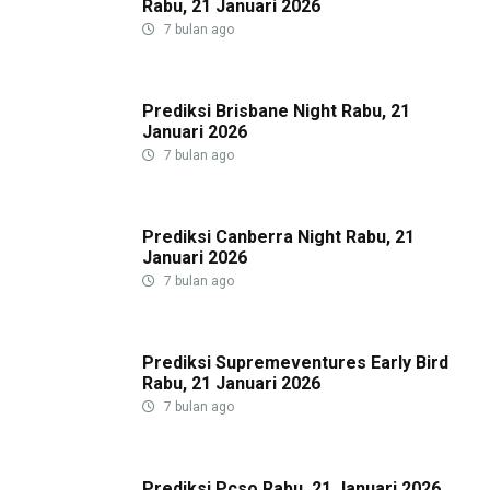
Rabu, 21 Januari 2026
7 bulan ago
Prediksi Brisbane Night Rabu, 21
Januari 2026
7 bulan ago
Prediksi Canberra Night Rabu, 21
Januari 2026
7 bulan ago
Prediksi Supremeventures Early Bird
Rabu, 21 Januari 2026
7 bulan ago
Prediksi Pcso Rabu, 21 Januari 2026