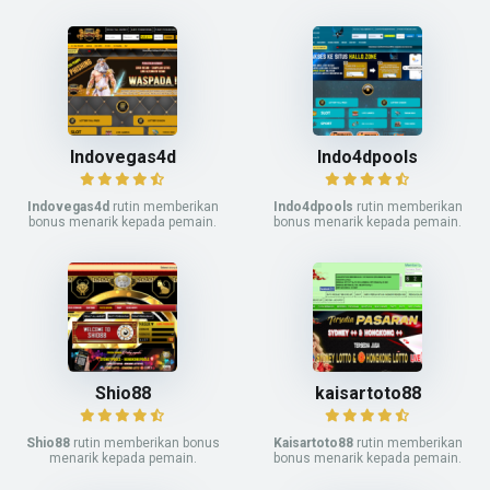
Indovegas4d
Indo4dpools
Indovegas4d
rutin memberikan
Indo4dpools
rutin memberikan
bonus menarik kepada pemain.
bonus menarik kepada pemain.
Shio88
kaisartoto88
Shio88
rutin memberikan bonus
Kaisartoto88
rutin memberikan
menarik kepada pemain.
bonus menarik kepada pemain.