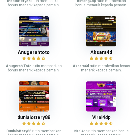
Indolottery88
rutin memberikan
Bintang4dp
rutin memberikan
bonus menarik kepada pemain.
bonus menarik kepada pemain.
Anugerahtoto
Aksara4d
Anugerah Toto
rutin memberikan
Aksara4d
rutin memberikan bonus
bonus menarik kepada pemain.
menarik kepada pemain.
dunialottery88
Viral4dp
Dunialottery88
rutin memberikan
Viral4dp rutin memberikan bonus