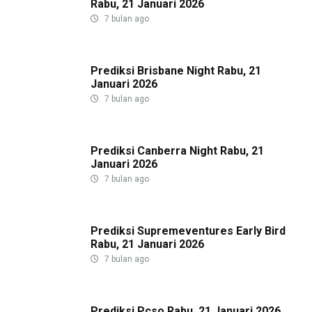
Rabu, 21 Januari 2026
7 bulan ago
Prediksi Brisbane Night Rabu, 21
Januari 2026
7 bulan ago
Prediksi Canberra Night Rabu, 21
Januari 2026
7 bulan ago
Prediksi Supremeventures Early Bird
Rabu, 21 Januari 2026
7 bulan ago
Prediksi Pcso Rabu, 21 Januari 2026