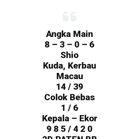
Angka Main
8 – 3 – 0 – 6
Shio
Kuda, Kerbau
Macau
14 / 39
Colok Bebas
1 / 6
Kepala – Ekor
9 8 5 / 4 2 0