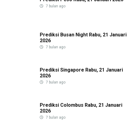
7 bulan ago
Prediksi Busan Night Rabu, 21 Januari
2026
7 bulan ago
Prediksi Singapore Rabu, 21 Januari
2026
7 bulan ago
Prediksi Colombus Rabu, 21 Januari
2026
7 bulan ago