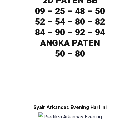
2D PATEN BB
09 – 25 – 48 – 50
52 – 54 – 80 – 82
84 – 90 – 92 – 94
ANGKA PATEN
50 – 80
Syair Arkansas Evening Hari Ini