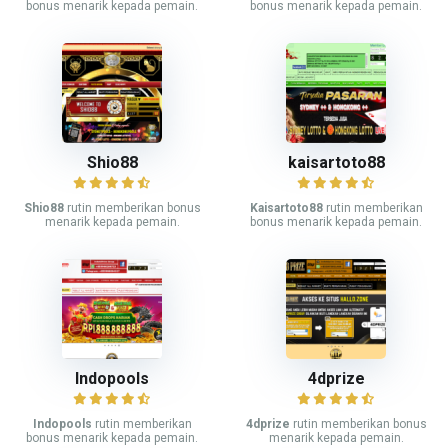
bonus menarik kepada pemain.
bonus menarik kepada pemain.
Shio88
kaisartoto88
Shio88
rutin memberikan bonus
Kaisartoto88
rutin memberikan
menarik kepada pemain.
bonus menarik kepada pemain.
Indopools
4dprize
Indopools
rutin memberikan
4dprize
rutin memberikan bonus
bonus menarik kepada pemain.
menarik kepada pemain.