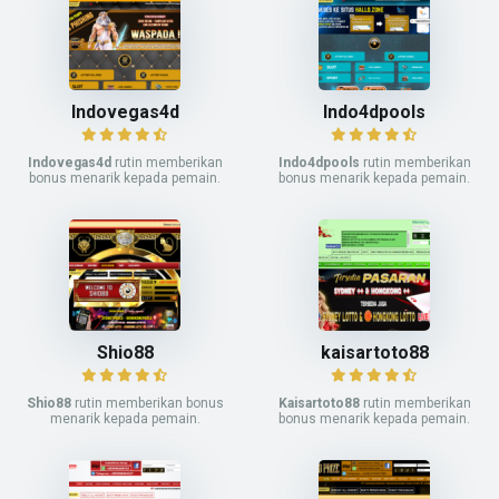
Indovegas4d
Indo4dpools
Indovegas4d
rutin memberikan
Indo4dpools
rutin memberikan
bonus menarik kepada pemain.
bonus menarik kepada pemain.
Shio88
kaisartoto88
Shio88
rutin memberikan bonus
Kaisartoto88
rutin memberikan
menarik kepada pemain.
bonus menarik kepada pemain.