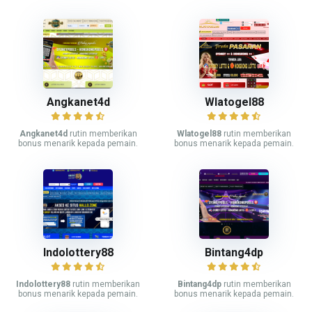
Angkanet4d
Wlatogel88
Angkanet4d
rutin memberikan
Wlatogel88
rutin memberikan
bonus menarik kepada pemain.
bonus menarik kepada pemain.
Indolottery88
Bintang4dp
Indolottery88
rutin memberikan
Bintang4dp
rutin memberikan
bonus menarik kepada pemain.
bonus menarik kepada pemain.