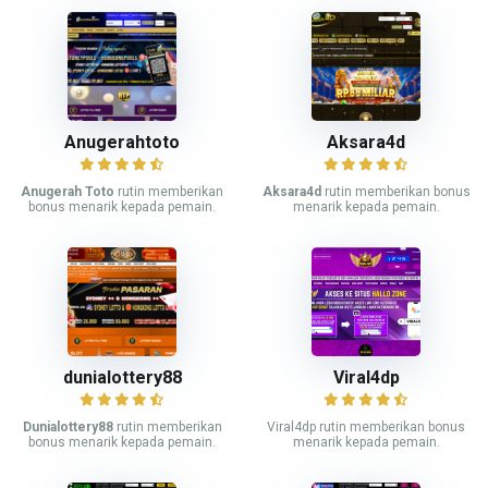
Anugerahtoto
Aksara4d
Anugerah Toto
rutin memberikan
Aksara4d
rutin memberikan bonus
bonus menarik kepada pemain.
menarik kepada pemain.
dunialottery88
Viral4dp
Dunialottery88
rutin memberikan
Viral4dp rutin memberikan bonus
bonus menarik kepada pemain.
menarik kepada pemain.