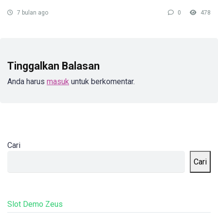
7 bulan ago
0
478
Tinggalkan Balasan
Anda harus
masuk
untuk berkomentar.
Cari
Cari
Slot Demo Zeus