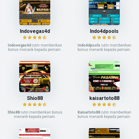
Indovegas4d
Indo4dpools
Indovegas4d
rutin memberikan
Indo4dpools
rutin memberikan
bonus menarik kepada pemain.
bonus menarik kepada pemain.
Shio88
kaisartoto88
Shio88
rutin memberikan bonus
Kaisartoto88
rutin memberikan
menarik kepada pemain.
bonus menarik kepada pemain.