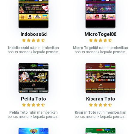
Indoboss6d
MicroTogel88
IndoBoss6d
rutin memberikan
Micro Togel88
rutin memberikan
bonus menarik kepada pemain.
bonus menarik kepada pemain.
Pelita Toto
Kisaran Toto
Pelita Toto
rutin memberikan
Kisaran Toto
rutin memberikan
bonus menarik kepada pemain.
bonus menarik kepada pemain.