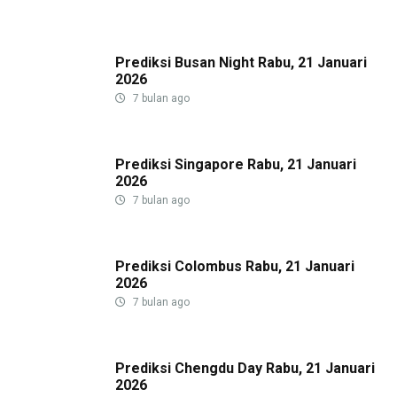
Prediksi Busan Night Rabu, 21 Januari
2026
7 bulan ago
Prediksi Singapore Rabu, 21 Januari
2026
7 bulan ago
Prediksi Colombus Rabu, 21 Januari
2026
7 bulan ago
Prediksi Chengdu Day Rabu, 21 Januari
2026