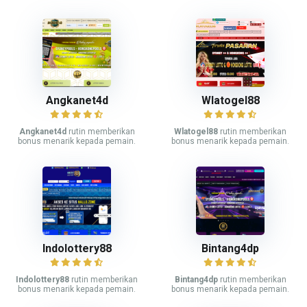
Angkanet4d
Wlatogel88
Angkanet4d
rutin memberikan
Wlatogel88
rutin memberikan
bonus menarik kepada pemain.
bonus menarik kepada pemain.
Indolottery88
Bintang4dp
Indolottery88
rutin memberikan
Bintang4dp
rutin memberikan
bonus menarik kepada pemain.
bonus menarik kepada pemain.