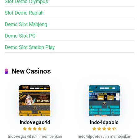
Slot Demo Olympus
Slot Demo Rupiah
Demo Slot Mahjong
Demo Slot PG
Demo Slot Station Play
New Casinos
Indovegas4d
Indo4dpools
Indovegas4d
rutin memberikan
Indo4dpools
rutin memberikan