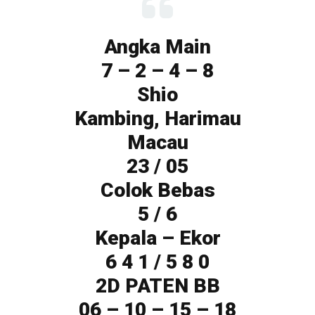
Angka Main
7 – 2 – 4 – 8
Shio
Kambing, Harimau
Macau
23 / 05
Colok Bebas
5 / 6
Kepala – Ekor
6 4 1 / 5 8 0
2D PATEN BB
06 – 10 – 15 – 18