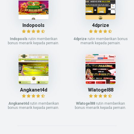
Indopools
4dprize
Indopools
rutin memberikan
4dprize
rutin memberikan bonus
bonus menarik kepada pemain.
menarik kepada pemain.
Angkanet4d
Wlatogel88
Angkanet4d
rutin memberikan
Wlatogel88
rutin memberikan
bonus menarik kepada pemain.
bonus menarik kepada pemain.