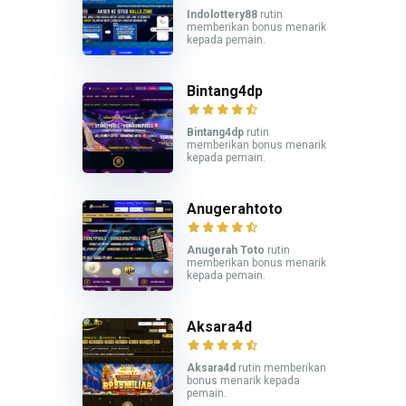
Indolottery88
rutin
memberikan bonus menarik
kepada pemain.
Bintang4dp
Bintang4dp
rutin
memberikan bonus menarik
kepada pemain.
Anugerahtoto
Anugerah Toto
rutin
memberikan bonus menarik
kepada pemain.
Aksara4d
Aksara4d
rutin memberikan
bonus menarik kepada
pemain.