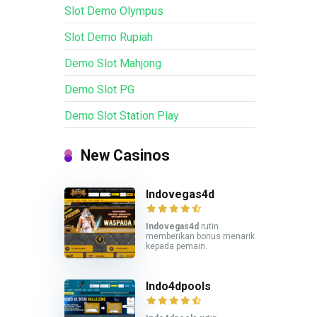
Slot Demo Olympus
Slot Demo Rupiah
Demo Slot Mahjong
Demo Slot PG
Demo Slot Station Play
New Casinos
Indovegas4d
Indovegas4d
rutin
memberikan bonus menarik
kepada pemain.
Indo4dpools