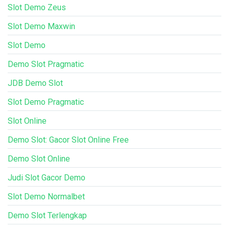
Slot Demo Zeus
Slot Demo Maxwin
Slot Demo
Demo Slot Pragmatic
JDB Demo Slot
Slot Demo Pragmatic
Slot Online
Demo Slot: Gacor Slot Online Free
Demo Slot Online
Judi Slot Gacor Demo
Slot Demo Normalbet
Demo Slot Terlengkap