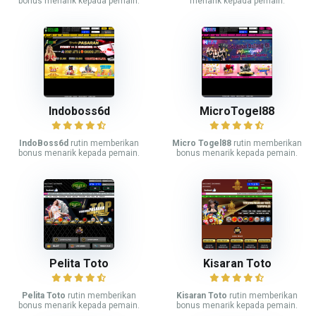
bonus menarik kepada pemain.
menarik kepada pemain.
Indoboss6d
MicroTogel88
IndoBoss6d
rutin memberikan
Micro Togel88
rutin memberikan
bonus menarik kepada pemain.
bonus menarik kepada pemain.
Pelita Toto
Kisaran Toto
Pelita Toto
rutin memberikan
Kisaran Toto
rutin memberikan
bonus menarik kepada pemain.
bonus menarik kepada pemain.