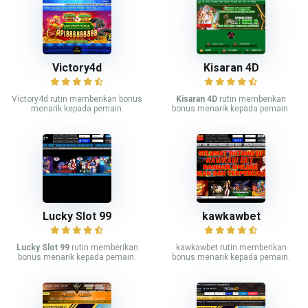
Victory4d
Kisaran 4D
Victory4d rutin memberikan bonus
Kisaran 4D
rutin memberikan
menarik kepada pemain.
bonus menarik kepada pemain.
Lucky Slot 99
kawkawbet
Lucky Slot 99
rutin memberikan
kawkawbet rutin memberikan
bonus menarik kepada pemain.
bonus menarik kepada pemain.