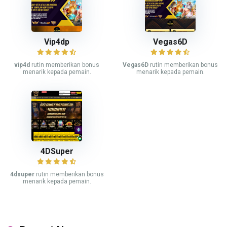
Vip4dp
Vegas6D
vip4d
rutin memberikan bonus
Vegas6D
rutin memberikan bonus
menarik kepada pemain.
menarik kepada pemain.
4DSuper
4dsuper
rutin memberikan bonus
menarik kepada pemain.