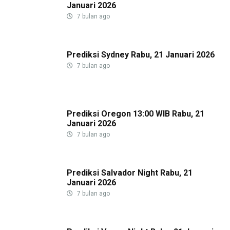
Januari 2026
7 bulan ago
Prediksi Sydney Rabu, 21 Januari 2026
7 bulan ago
Prediksi Oregon 13:00 WIB Rabu, 21
Januari 2026
7 bulan ago
Prediksi Salvador Night Rabu, 21
Januari 2026
7 bulan ago