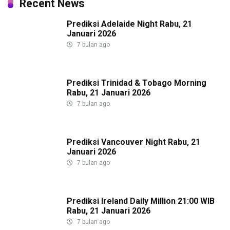
Recent News
Prediksi Adelaide Night Rabu, 21
Januari 2026
7 bulan ago
Prediksi Trinidad & Tobago Morning
Rabu, 21 Januari 2026
7 bulan ago
Prediksi Vancouver Night Rabu, 21
Januari 2026
7 bulan ago
Prediksi Ireland Daily Million 21:00 WIB
Rabu, 21 Januari 2026
7 bulan ago