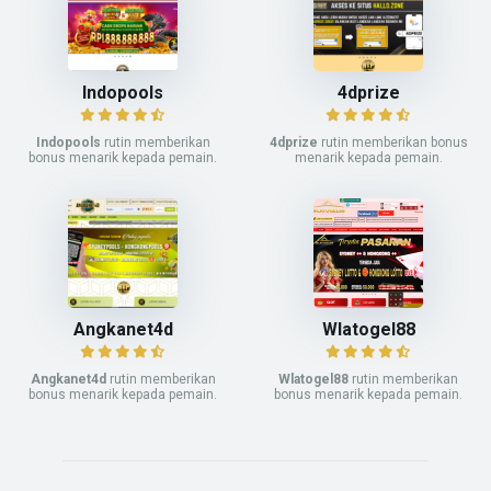
Indopools
4dprize
Indopools
rutin memberikan
4dprize
rutin memberikan bonus
bonus menarik kepada pemain.
menarik kepada pemain.
Angkanet4d
Wlatogel88
Angkanet4d
rutin memberikan
Wlatogel88
rutin memberikan
bonus menarik kepada pemain.
bonus menarik kepada pemain.