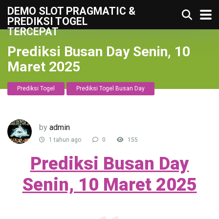
DEMO SLOT PRAGMATIC &
PREDIKSI TOGEL
TERCEPAT
Prediksi Busan Day Senin, 10
Maret 2025
Prediksi Togel
Prediksi Togel Busan Day
by
admin
1 tahun ago
0
155
Prediksi Busan Day
Senin, 10 Maret 2025