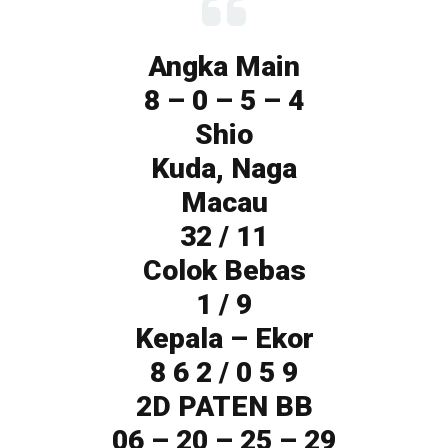
Angka Main
8 – 0 – 5 – 4
Shio
Kuda, Naga
Macau
32 / 11
Colok Bebas
1 / 9
Kepala – Ekor
8 6 2 / 0 5 9
2D PATEN BB
06 – 20 – 25 – 29