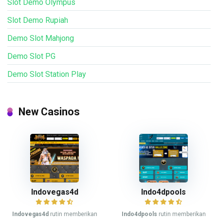
Slot Demo Olympus
Slot Demo Rupiah
Demo Slot Mahjong
Demo Slot PG
Demo Slot Station Play
New Casinos
Indovegas4d
Indo4dpools
Indovegas4d
rutin memberikan
Indo4dpools
rutin memberikan