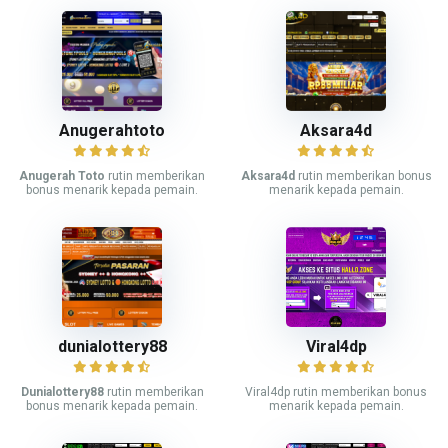
Anugerahtoto
Aksara4d
Anugerah Toto
rutin memberikan
Aksara4d
rutin memberikan bonus
bonus menarik kepada pemain.
menarik kepada pemain.
dunialottery88
Viral4dp
Dunialottery88
rutin memberikan
Viral4dp rutin memberikan bonus
bonus menarik kepada pemain.
menarik kepada pemain.