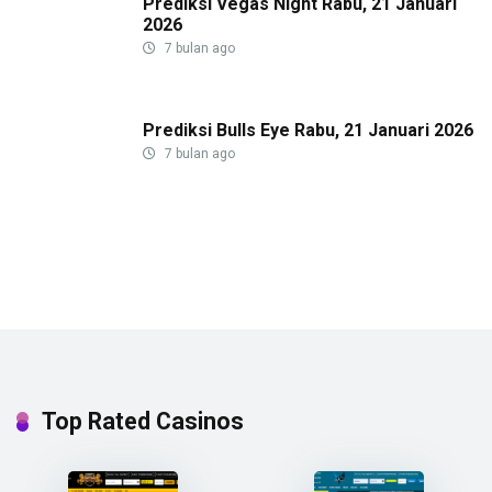
Prediksi Vegas Night Rabu, 21 Januari
2026
7 bulan ago
Prediksi Bulls Eye Rabu, 21 Januari 2026
7 bulan ago
Top Rated Casinos