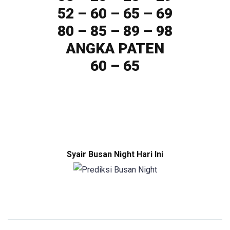
52 – 60 – 65 – 69
80 – 85 – 89 – 98
ANGKA PATEN
60 – 65
Syair Busan Night Hari Ini