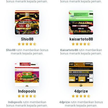
bonus menarik kepada pemain.
bonus menarik kepada pemain.
Shio88
kaisartoto88
Shio88
rutin memberikan bonus
Kaisartoto88
rutin memberikan
menarik kepada pemain.
bonus menarik kepada pemain.
Indopools
4dprize
Indopools
rutin memberikan
4dprize
rutin memberikan bonus
bonus menarik kepada pemain.
menarik kepada pemain.