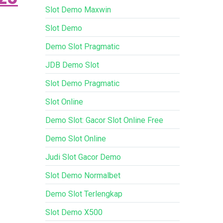
Slot Demo Maxwin
Slot Demo
Demo Slot Pragmatic
JDB Demo Slot
Slot Demo Pragmatic
Slot Online
Demo Slot: Gacor Slot Online Free
Demo Slot Online
Judi Slot Gacor Demo
Slot Demo Normalbet
Demo Slot Terlengkap
Slot Demo X500