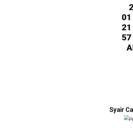
01
21
57
A
Syair Ca