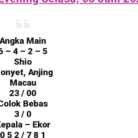
Angka Main
6 – 4 – 2 – 5
Shio
onyet, Anjing
Macau
23 / 00
Colok Bebas
3 / 0
epala – Ekor
0 5 2 / 7 8 1