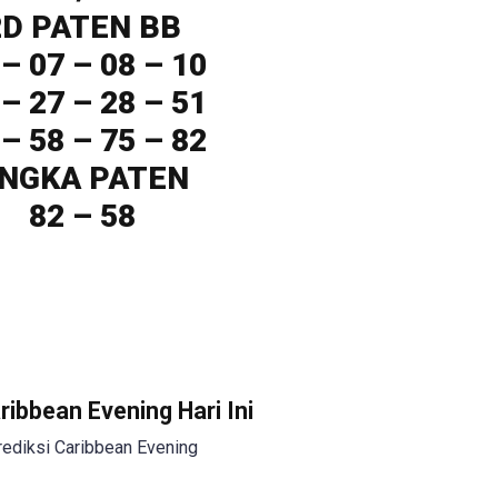
2D PATEN BB
 – 07 – 08 – 10
 – 27 – 28 – 51
 – 58 – 75 – 82
NGKA PATEN
82 – 58
ribbean Evening Hari Ini