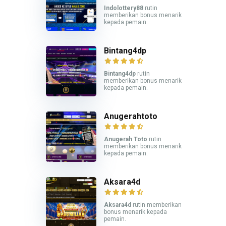
Indolottery88
rutin
memberikan bonus menarik
kepada pemain.
Bintang4dp
Bintang4dp
rutin
memberikan bonus menarik
kepada pemain.
Anugerahtoto
Anugerah Toto
rutin
memberikan bonus menarik
kepada pemain.
Aksara4d
Aksara4d
rutin memberikan
bonus menarik kepada
pemain.