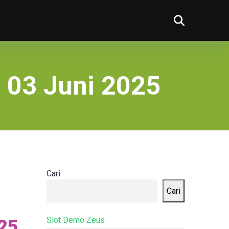
, 03 Juni 2025
Cari
Cari
Slot Demo Zeus
025