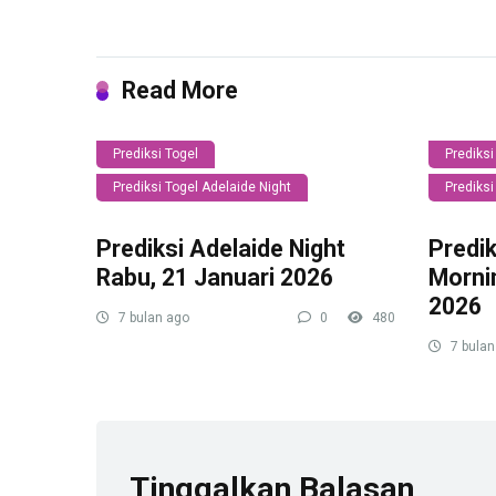
Read More
Prediksi Togel
Prediksi
Prediksi Togel Adelaide Night
Prediksi
Prediksi Adelaide Night
Predik
Rabu, 21 Januari 2026
Morni
2026
7 bulan ago
0
480
7 bulan
Tinggalkan Balasan