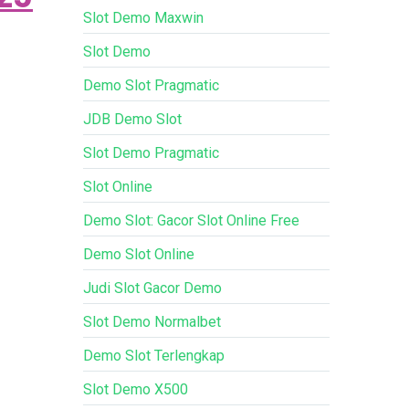
Slot Demo Maxwin
Slot Demo
Demo Slot Pragmatic
JDB Demo Slot
Slot Demo Pragmatic
Slot Online
Demo Slot: Gacor Slot Online Free
Demo Slot Online
Judi Slot Gacor Demo
Slot Demo Normalbet
Demo Slot Terlengkap
Slot Demo X500