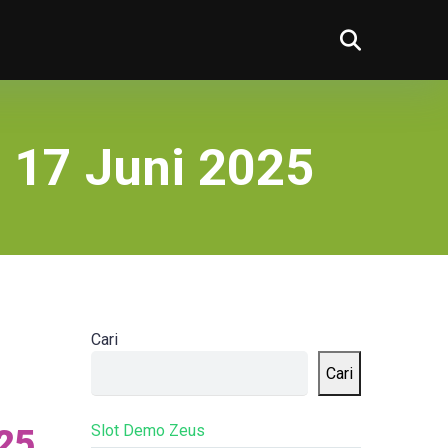
, 17 Juni 2025
Cari
Cari
Slot Demo Zeus
025