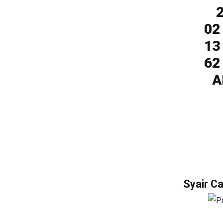
02
13
62
A
Syair Ca