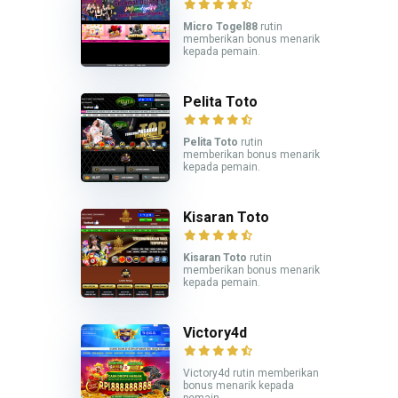
Micro Togel88
rutin
memberikan bonus menarik
kepada pemain.
Pelita Toto
Pelita Toto
rutin
memberikan bonus menarik
kepada pemain.
Kisaran Toto
Kisaran Toto
rutin
memberikan bonus menarik
kepada pemain.
Victory4d
Victory4d rutin memberikan
bonus menarik kepada
pemain.