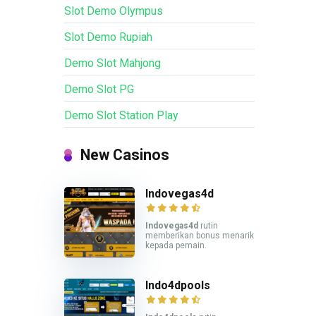
Slot Demo Olympus
Slot Demo Rupiah
Demo Slot Mahjong
Demo Slot PG
Demo Slot Station Play
New Casinos
Indovegas4d
Indovegas4d
rutin
memberikan bonus menarik
kepada pemain.
Indo4dpools