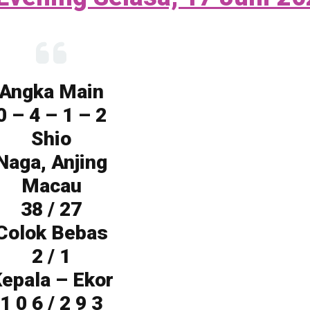
Angka Main
0 – 4 – 1 – 2
Shio
Naga, Anjing
Macau
38 / 27
Colok Bebas
2 / 1
epala – Ekor
1 0 6 / 2 9 3