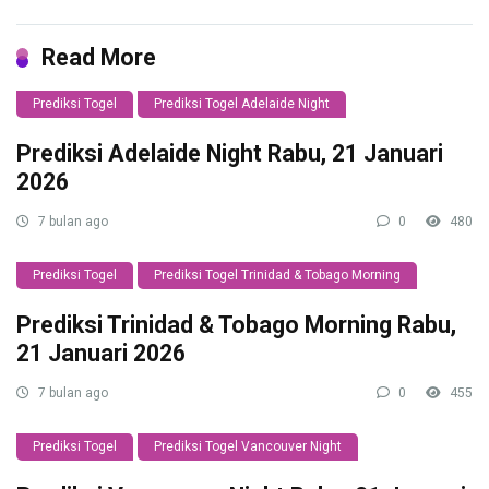
Read More
Prediksi Togel
Prediksi Togel Adelaide Night
Prediksi Adelaide Night Rabu, 21 Januari
2026
7 bulan ago
0
480
Prediksi Togel
Prediksi Togel Trinidad & Tobago Morning
Prediksi Trinidad & Tobago Morning Rabu,
21 Januari 2026
7 bulan ago
0
455
Prediksi Togel
Prediksi Togel Vancouver Night