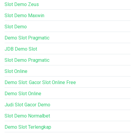
Slot Demo Zeus
Slot Demo Maxwin
Slot Demo
Demo Slot Pragmatic
JDB Demo Slot
Slot Demo Pragmatic
Slot Online
Demo Slot: Gacor Slot Online Free
Demo Slot Online
Judi Slot Gacor Demo
Slot Demo Normalbet
Demo Slot Terlengkap