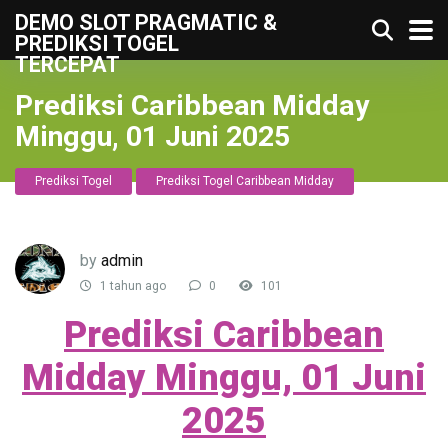
DEMO SLOT PRAGMATIC &
PREDIKSI TOGEL
TERCEPAT
Prediksi Caribbean Midday
Minggu, 01 Juni 2025
Prediksi Togel
Prediksi Togel Caribbean Midday
by
admin
1 tahun ago
0
101
Prediksi Caribbean
Midday Minggu, 01 Juni
2025