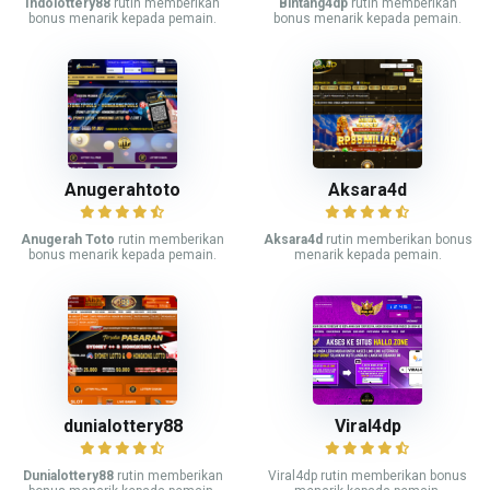
Indolottery88
rutin memberikan
Bintang4dp
rutin memberikan
bonus menarik kepada pemain.
bonus menarik kepada pemain.
Anugerahtoto
Aksara4d
Anugerah Toto
rutin memberikan
Aksara4d
rutin memberikan bonus
bonus menarik kepada pemain.
menarik kepada pemain.
dunialottery88
Viral4dp
Dunialottery88
rutin memberikan
Viral4dp rutin memberikan bonus