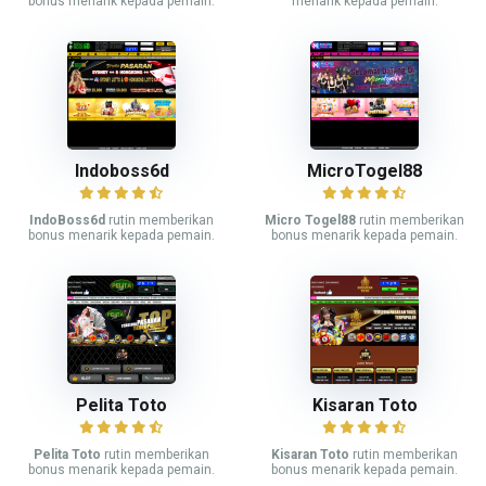
bonus menarik kepada pemain.
menarik kepada pemain.
Indoboss6d
MicroTogel88
IndoBoss6d
rutin memberikan
Micro Togel88
rutin memberikan
bonus menarik kepada pemain.
bonus menarik kepada pemain.
Pelita Toto
Kisaran Toto
Pelita Toto
rutin memberikan
Kisaran Toto
rutin memberikan
bonus menarik kepada pemain.
bonus menarik kepada pemain.