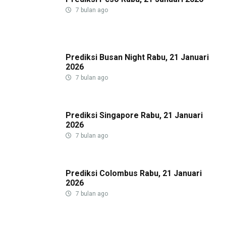
7 bulan ago
Prediksi Busan Night Rabu, 21 Januari
2026
7 bulan ago
Prediksi Singapore Rabu, 21 Januari
2026
7 bulan ago
Prediksi Colombus Rabu, 21 Januari
2026
7 bulan ago