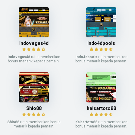
Indovegas4d
Indo4dpools
Indovegas4d
rutin memberikan
Indo4dpools
rutin memberikan
bonus menarik kepada pemain.
bonus menarik kepada pemain.
Shio88
kaisartoto88
Shio88
rutin memberikan bonus
Kaisartoto88
rutin memberikan
menarik kepada pemain.
bonus menarik kepada pemain.