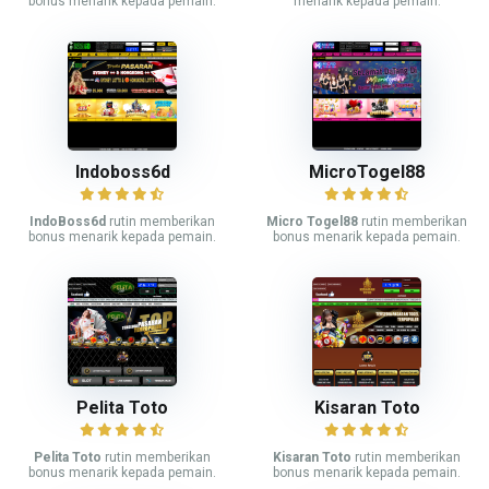
bonus menarik kepada pemain.
menarik kepada pemain.
Indoboss6d
MicroTogel88
IndoBoss6d
rutin memberikan
Micro Togel88
rutin memberikan
bonus menarik kepada pemain.
bonus menarik kepada pemain.
Pelita Toto
Kisaran Toto
Pelita Toto
rutin memberikan
Kisaran Toto
rutin memberikan
bonus menarik kepada pemain.
bonus menarik kepada pemain.