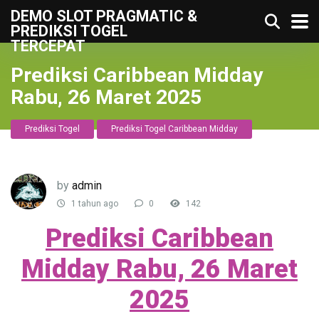
DEMO SLOT PRAGMATIC &
PREDIKSI TOGEL
TERCEPAT
Prediksi Caribbean Midday
Rabu, 26 Maret 2025
Prediksi Togel
Prediksi Togel Caribbean Midday
by
admin
1 tahun ago
0
142
Prediksi Caribbean
Midday Rabu, 26 Maret
2025