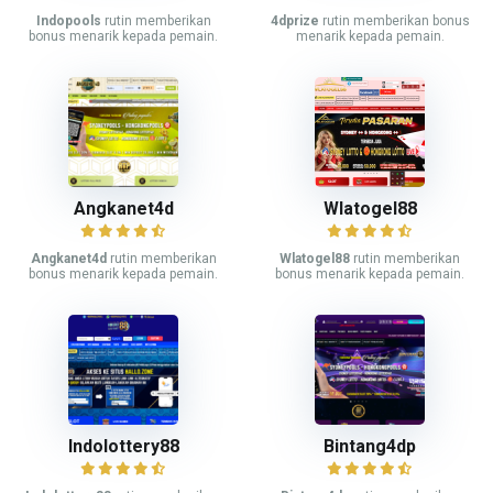
Indopools
rutin memberikan
4dprize
rutin memberikan bonus
bonus menarik kepada pemain.
menarik kepada pemain.
Angkanet4d
Wlatogel88
Angkanet4d
rutin memberikan
Wlatogel88
rutin memberikan
bonus menarik kepada pemain.
bonus menarik kepada pemain.
Indolottery88
Bintang4dp