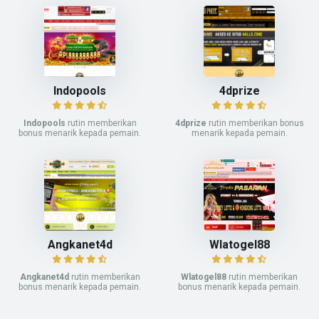
Indopools
4dprize
Indopools
rutin memberikan
4dprize
rutin memberikan bonus
bonus menarik kepada pemain.
menarik kepada pemain.
Angkanet4d
Wlatogel88
Angkanet4d
rutin memberikan
Wlatogel88
rutin memberikan
bonus menarik kepada pemain.
bonus menarik kepada pemain.