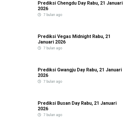
Prediksi Chengdu Day Rabu, 21 Januari
2026
7 bulan ago
Prediksi Vegas Midnight Rabu, 21
Januari 2026
7 bulan ago
Prediksi Gwangju Day Rabu, 21 Januari
2026
7 bulan ago
Prediksi Busan Day Rabu, 21 Januari
2026
7 bulan ago