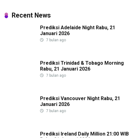
Recent News
Prediksi Adelaide Night Rabu, 21
Januari 2026
7 bulan ago
Prediksi Trinidad & Tobago Morning
Rabu, 21 Januari 2026
7 bulan ago
Prediksi Vancouver Night Rabu, 21
Januari 2026
7 bulan ago
Prediksi Ireland Daily Million 21:00 WIB