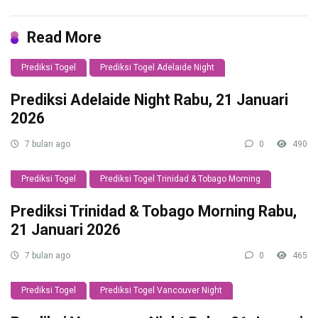
Read More
Prediksi Togel
Prediksi Togel Adelaide Night
Prediksi Adelaide Night Rabu, 21 Januari
2026
7 bulan ago
0
490
Prediksi Togel
Prediksi Togel Trinidad & Tobago Morning
Prediksi Trinidad & Tobago Morning Rabu,
21 Januari 2026
7 bulan ago
0
465
Prediksi Togel
Prediksi Togel Vancouver Night