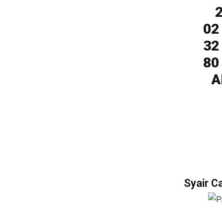
02
32
80
A
Syair C