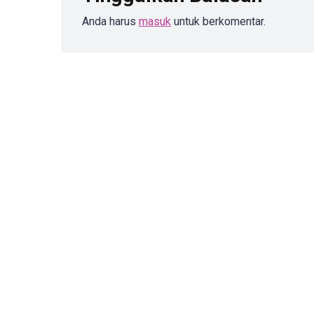
Anda harus
masuk
untuk berkomentar.