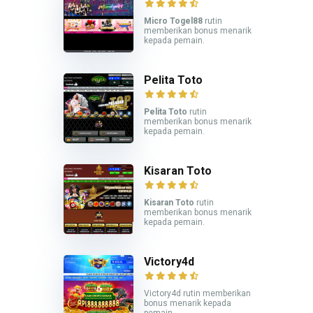
Micro Togel88
rutin
memberikan bonus menarik
kepada pemain.
Pelita Toto
Pelita Toto
rutin
memberikan bonus menarik
kepada pemain.
Kisaran Toto
Kisaran Toto
rutin
memberikan bonus menarik
kepada pemain.
Victory4d
Victory4d rutin memberikan
bonus menarik kepada
pemain.