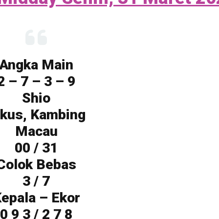
Angka Main
2 – 7 – 3 – 9
Shio
ikus, Kambing
Macau
00 / 31
Colok Bebas
3 / 7
epala – Ekor
0 9 3 / 2 7 8