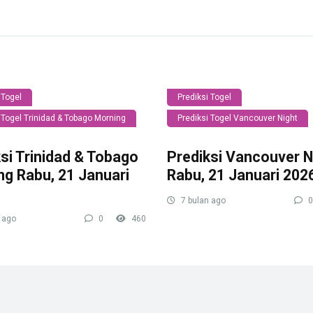
 Togel
Prediksi Togel
 Togel Trinidad & Tobago Morning
Prediksi Togel Vancouver Night
si Trinidad & Tobago
Prediksi Vancouver N
ng Rabu, 21 Januari
Rabu, 21 Januari 202
7 bulan ago
0
 ago
0
460