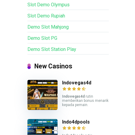
Slot Demo Olympus
Slot Demo Rupiah
Demo Slot Mahjong
Demo Slot PG
Demo Slot Station Play
New Casinos
Indovegas4d
Indovegas4d
rutin
memberikan bonus menarik
kepada pemain.
Indo4dpools