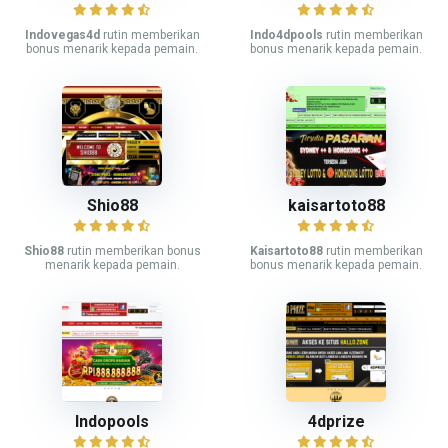
Indovegas4d
rutin memberikan
Indo4dpools
rutin memberikan
bonus menarik kepada pemain.
bonus menarik kepada pemain.
Shio88
kaisartoto88
Shio88
rutin memberikan bonus
Kaisartoto88
rutin memberikan
menarik kepada pemain.
bonus menarik kepada pemain.
Indopools
4dprize