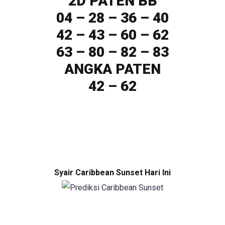
2D PATEN BB
04 – 28 – 36 – 40
42 – 43 – 60 – 62
63 – 80 – 82 – 83
ANGKA PATEN
42 – 62
Syair Caribbean Sunset Hari Ini