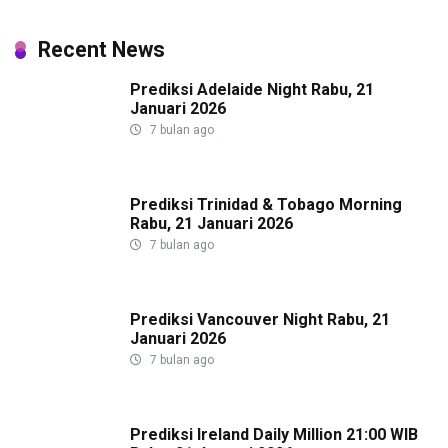
Recent News
Prediksi Adelaide Night Rabu, 21
Januari 2026
7 bulan ago
Prediksi Trinidad & Tobago Morning
Rabu, 21 Januari 2026
7 bulan ago
Prediksi Vancouver Night Rabu, 21
Januari 2026
7 bulan ago
Prediksi Ireland Daily Million 21:00 WIB