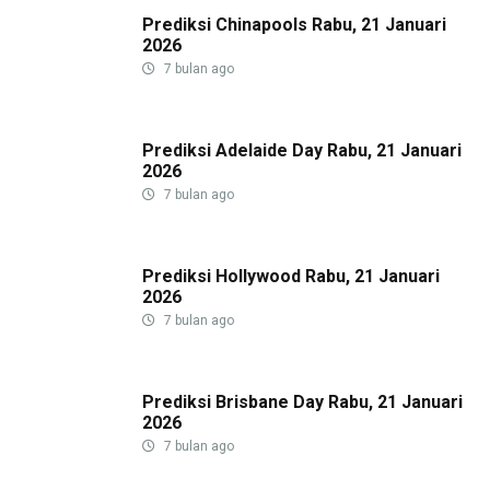
Prediksi Chinapools Rabu, 21 Januari
2026
7 bulan ago
Prediksi Adelaide Day Rabu, 21 Januari
2026
7 bulan ago
Prediksi Hollywood Rabu, 21 Januari
2026
7 bulan ago
Prediksi Brisbane Day Rabu, 21 Januari
2026
7 bulan ago