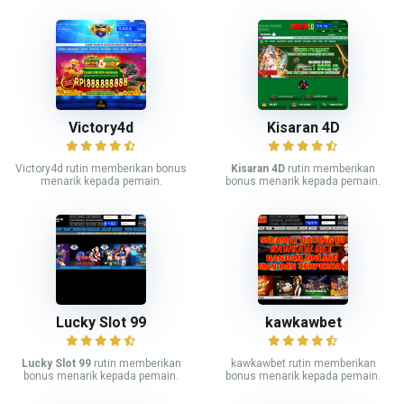
Victory4d
Kisaran 4D
Victory4d rutin memberikan bonus
Kisaran 4D
rutin memberikan
menarik kepada pemain.
bonus menarik kepada pemain.
Lucky Slot 99
kawkawbet
Lucky Slot 99
rutin memberikan
kawkawbet rutin memberikan
bonus menarik kepada pemain.
bonus menarik kepada pemain.