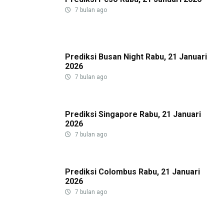
7 bulan ago
Prediksi Busan Night Rabu, 21 Januari
2026
7 bulan ago
Prediksi Singapore Rabu, 21 Januari
2026
7 bulan ago
Prediksi Colombus Rabu, 21 Januari
2026
7 bulan ago