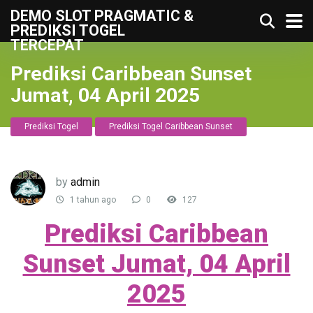
DEMO SLOT PRAGMATIC &
PREDIKSI TOGEL
TERCEPAT
Prediksi Caribbean Sunset
Jumat, 04 April 2025
Prediksi Togel
Prediksi Togel Caribbean Sunset
by
admin
1 tahun ago
0
127
Prediksi Caribbean
Sunset Jumat, 04 April
2025