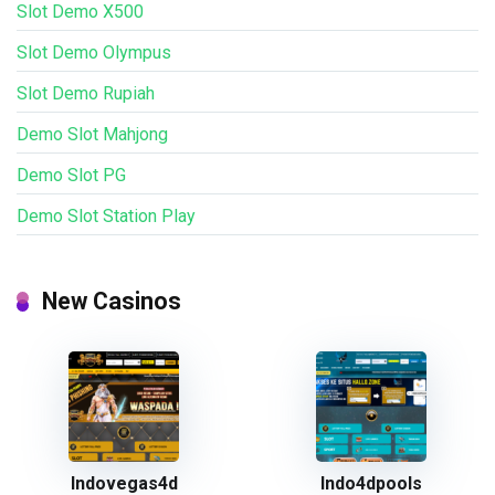
Slot Demo X500
Slot Demo Olympus
Slot Demo Rupiah
Demo Slot Mahjong
Demo Slot PG
Demo Slot Station Play
New Casinos
Indovegas4d
Indo4dpools