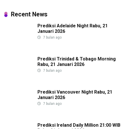
Recent News
Prediksi Adelaide Night Rabu, 21
Januari 2026
7 bulan ago
Prediksi Trinidad & Tobago Morning
Rabu, 21 Januari 2026
7 bulan ago
Prediksi Vancouver Night Rabu, 21
Januari 2026
7 bulan ago
Prediksi Ireland Daily Million 21:00 WIB