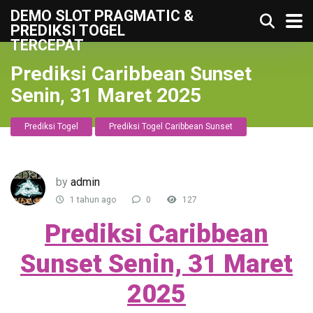
DEMO SLOT PRAGMATIC &
PREDIKSI TOGEL
TERCEPAT
Prediksi Caribbean Sunset
Senin, 31 Maret 2025
Prediksi Togel
Prediksi Togel Caribbean Sunset
by
admin
1 tahun ago
0
127
Prediksi Caribbean
Sunset Senin, 31 Maret
2025