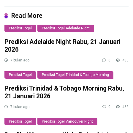
Read More
Prediksi Togel
Prediksi Togel Adelaide Night
Prediksi Adelaide Night Rabu, 21 Januari
2026
7 bulan ago
0
488
Prediksi Togel
Prediksi Togel Trinidad & Tobago Morning
Prediksi Trinidad & Tobago Morning Rabu,
21 Januari 2026
7 bulan ago
0
463
Prediksi Togel
Prediksi Togel Vancouver Night