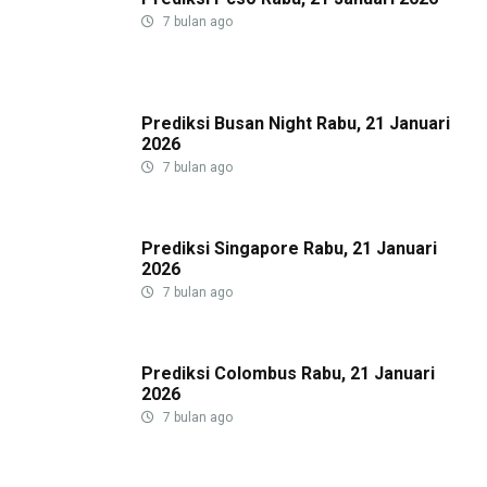
7 bulan ago
Prediksi Busan Night Rabu, 21 Januari
2026
7 bulan ago
Prediksi Singapore Rabu, 21 Januari
2026
7 bulan ago
Prediksi Colombus Rabu, 21 Januari
2026
7 bulan ago