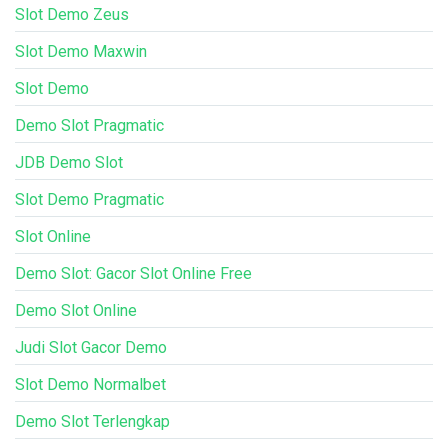
Slot Demo Zeus
Slot Demo Maxwin
Slot Demo
Demo Slot Pragmatic
JDB Demo Slot
Slot Demo Pragmatic
Slot Online
Demo Slot: Gacor Slot Online Free
Demo Slot Online
Judi Slot Gacor Demo
Slot Demo Normalbet
Demo Slot Terlengkap