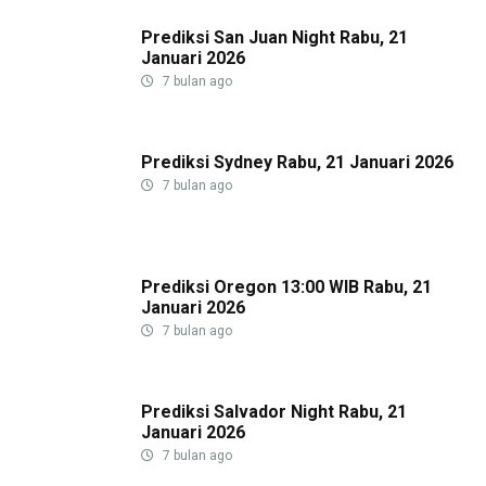
Prediksi San Juan Night Rabu, 21
Januari 2026
7 bulan ago
Prediksi Sydney Rabu, 21 Januari 2026
7 bulan ago
Prediksi Oregon 13:00 WIB Rabu, 21
Januari 2026
7 bulan ago
Prediksi Salvador Night Rabu, 21
Januari 2026
7 bulan ago