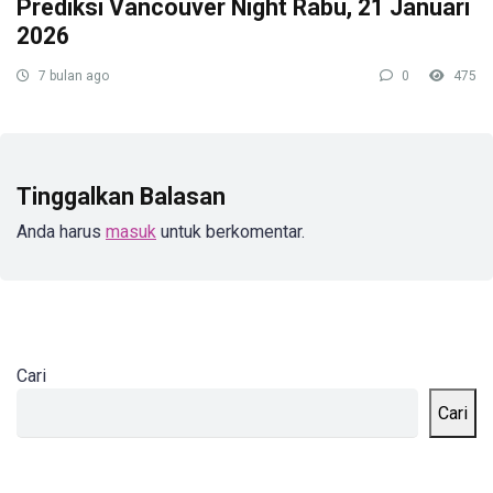
Prediksi Vancouver Night Rabu, 21 Januari
2026
7 bulan ago
0
475
Tinggalkan Balasan
Anda harus
masuk
untuk berkomentar.
Cari
Cari