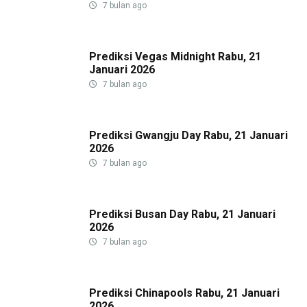
7 bulan ago
Prediksi Vegas Midnight Rabu, 21
Januari 2026
7 bulan ago
Prediksi Gwangju Day Rabu, 21 Januari
2026
7 bulan ago
Prediksi Busan Day Rabu, 21 Januari
2026
7 bulan ago
Prediksi Chinapools Rabu, 21 Januari
2026