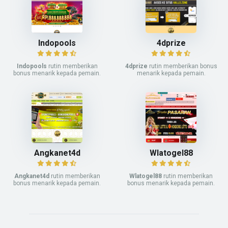
Indopools
4dprize
Indopools
rutin memberikan
4dprize
rutin memberikan bonus
bonus menarik kepada pemain.
menarik kepada pemain.
Angkanet4d
Wlatogel88
Angkanet4d
rutin memberikan
Wlatogel88
rutin memberikan
bonus menarik kepada pemain.
bonus menarik kepada pemain.