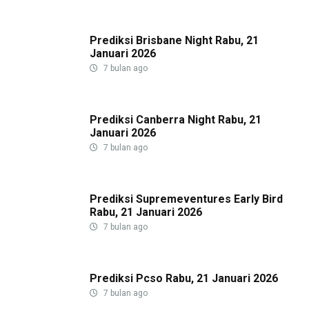
Prediksi Brisbane Night Rabu, 21
Januari 2026
7 bulan ago
Prediksi Canberra Night Rabu, 21
Januari 2026
7 bulan ago
Prediksi Supremeventures Early Bird
Rabu, 21 Januari 2026
7 bulan ago
Prediksi Pcso Rabu, 21 Januari 2026
7 bulan ago