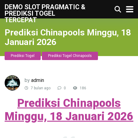
DEMO SLOT PRAGMATIC &
PREDIKSI TOGEL
TERCEPAT
Prediksi Chinapools Minggu, 18
Januari 2026
Prediksi Togel
Prediksi Togel Chinapools
by
admin
7 bulan ago
0
186
Prediksi Chinapools
Minggu, 18 Januari 2026