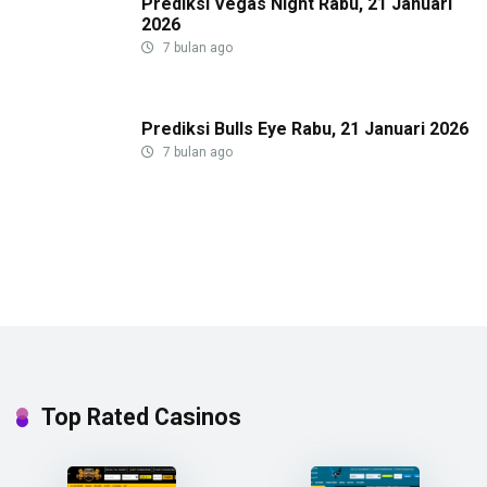
Prediksi Vegas Night Rabu, 21 Januari
2026
7 bulan ago
Prediksi Bulls Eye Rabu, 21 Januari 2026
7 bulan ago
Top Rated Casinos