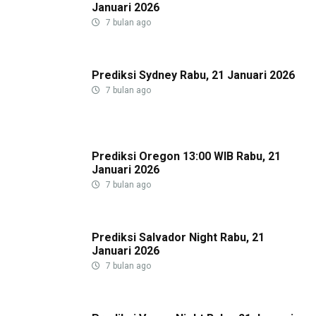
Januari 2026
7 bulan ago
Prediksi Sydney Rabu, 21 Januari 2026
7 bulan ago
Prediksi Oregon 13:00 WIB Rabu, 21
Januari 2026
7 bulan ago
Prediksi Salvador Night Rabu, 21
Januari 2026
7 bulan ago