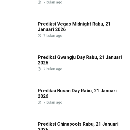
7 bulan ago
Prediksi Vegas Midnight Rabu, 21
Januari 2026
7 bulan ago
Prediksi Gwangju Day Rabu, 21 Januari
2026
7 bulan ago
Prediksi Busan Day Rabu, 21 Januari
2026
7 bulan ago
Prediksi Chinapools Rabu, 21 Januari
2026