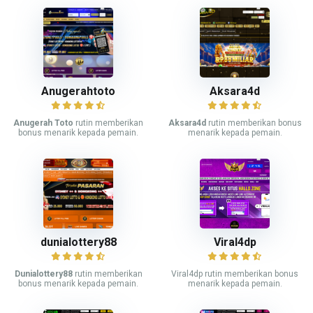
Anugerahtoto
Aksara4d
Anugerah Toto
rutin memberikan
Aksara4d
rutin memberikan bonus
bonus menarik kepada pemain.
menarik kepada pemain.
dunialottery88
Viral4dp
Dunialottery88
rutin memberikan
Viral4dp rutin memberikan bonus
bonus menarik kepada pemain.
menarik kepada pemain.