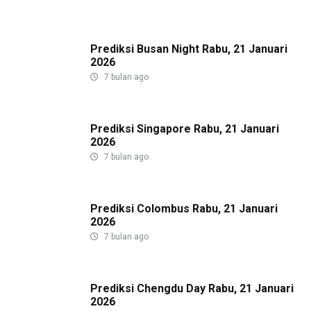
Prediksi Busan Night Rabu, 21 Januari
2026
7 bulan ago
Prediksi Singapore Rabu, 21 Januari
2026
7 bulan ago
Prediksi Colombus Rabu, 21 Januari
2026
7 bulan ago
Prediksi Chengdu Day Rabu, 21 Januari
2026