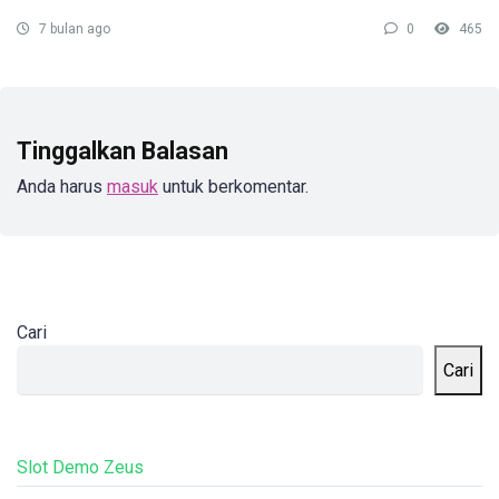
7 bulan ago
0
465
Tinggalkan Balasan
Anda harus
masuk
untuk berkomentar.
Cari
Cari
Slot Demo Zeus