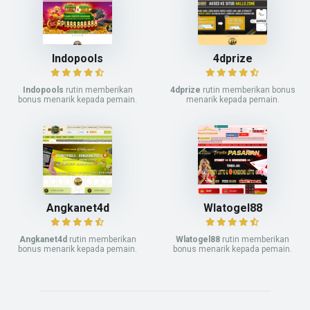
Indopools
4dprize
Indopools
rutin memberikan
4dprize
rutin memberikan bonus
bonus menarik kepada pemain.
menarik kepada pemain.
Angkanet4d
Wlatogel88
Angkanet4d
rutin memberikan
Wlatogel88
rutin memberikan
bonus menarik kepada pemain.
bonus menarik kepada pemain.