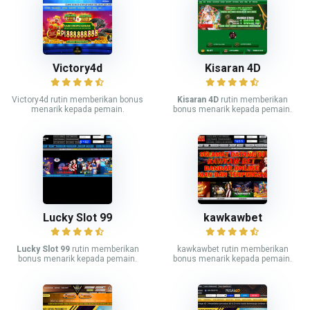
Victory4d
Kisaran 4D
Victory4d rutin memberikan bonus
Kisaran 4D
rutin memberikan
menarik kepada pemain.
bonus menarik kepada pemain.
Lucky Slot 99
kawkawbet
Lucky Slot 99
rutin memberikan
kawkawbet rutin memberikan
bonus menarik kepada pemain.
bonus menarik kepada pemain.