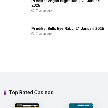
Prediksi Vegas Night Rabu, 21 Januari
2026
7 bulan ago
Prediksi Bulls Eye Rabu, 21 Januari 2026
7 bulan ago
Top Rated Casinos