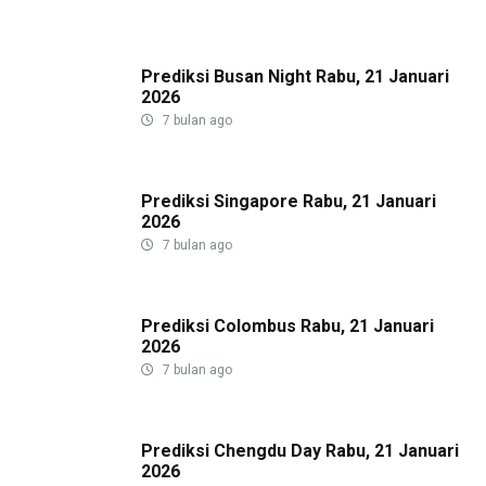
Prediksi Busan Night Rabu, 21 Januari
2026
7 bulan ago
Prediksi Singapore Rabu, 21 Januari
2026
7 bulan ago
Prediksi Colombus Rabu, 21 Januari
2026
7 bulan ago
Prediksi Chengdu Day Rabu, 21 Januari
2026