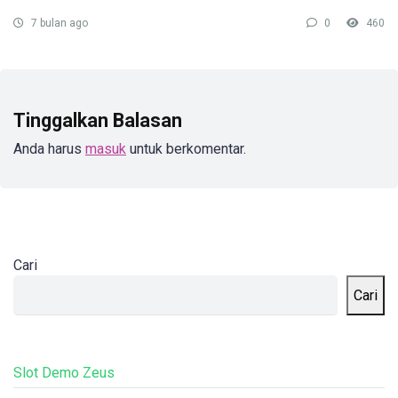
7 bulan ago
0
460
Tinggalkan Balasan
Anda harus
masuk
untuk berkomentar.
Cari
Cari
Slot Demo Zeus