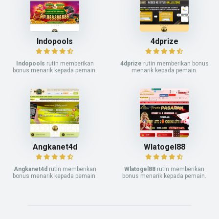
Indopools
4dprize
Indopools
rutin memberikan
4dprize
rutin memberikan bonus
bonus menarik kepada pemain.
menarik kepada pemain.
Angkanet4d
Wlatogel88
Angkanet4d
rutin memberikan
Wlatogel88
rutin memberikan
bonus menarik kepada pemain.
bonus menarik kepada pemain.