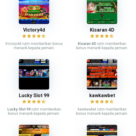
Victory4d
Kisaran 4D
Victory4d rutin memberikan bonus
Kisaran 4D
rutin memberikan
menarik kepada pemain.
bonus menarik kepada pemain.
Lucky Slot 99
kawkawbet
Lucky Slot 99
rutin memberikan
kawkawbet rutin memberikan
bonus menarik kepada pemain.
bonus menarik kepada pemain.