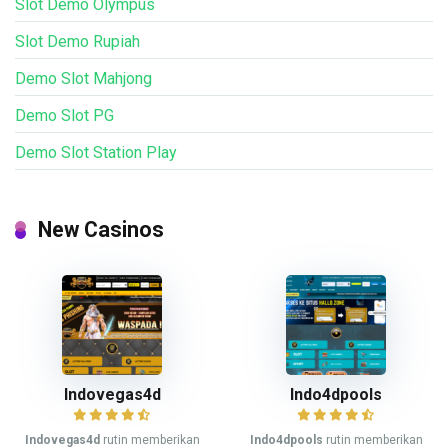
Slot Demo Olympus
Slot Demo Rupiah
Demo Slot Mahjong
Demo Slot PG
Demo Slot Station Play
New Casinos
Indovegas4d
Indo4dpools
Indovegas4d
rutin memberikan
Indo4dpools
rutin memberikan