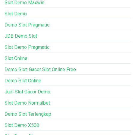
Slot Demo Maxwin
Slot Demo
Demo Slot Pragmatic
JDB Demo Slot
Slot Demo Pragmatic
Slot Online
Demo Slot: Gacor Slot Online Free
Demo Slot Online
Judi Slot Gacor Demo
Slot Demo Normalbet
Demo Slot Terlengkap
Slot Demo X500