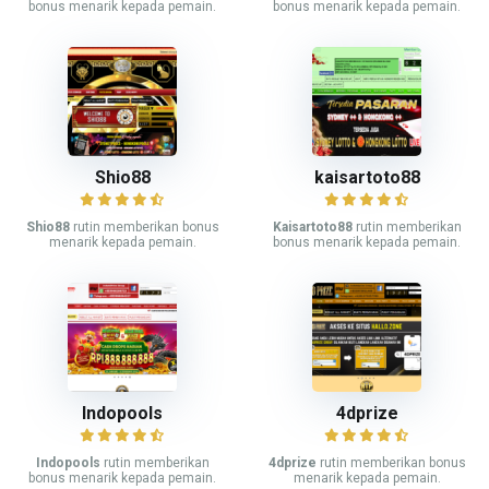
bonus menarik kepada pemain.
bonus menarik kepada pemain.
Shio88
kaisartoto88
Shio88
rutin memberikan bonus
Kaisartoto88
rutin memberikan
menarik kepada pemain.
bonus menarik kepada pemain.
Indopools
4dprize
Indopools
rutin memberikan
4dprize
rutin memberikan bonus
bonus menarik kepada pemain.
menarik kepada pemain.