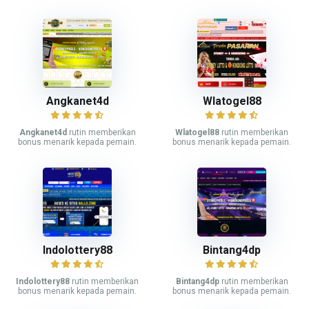
Angkanet4d
Wlatogel88
Angkanet4d
rutin memberikan
Wlatogel88
rutin memberikan
bonus menarik kepada pemain.
bonus menarik kepada pemain.
Indolottery88
Bintang4dp
Indolottery88
rutin memberikan
Bintang4dp
rutin memberikan
bonus menarik kepada pemain.
bonus menarik kepada pemain.