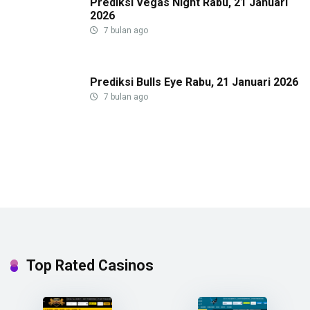
Prediksi Vegas Night Rabu, 21 Januari
2026
7 bulan ago
Prediksi Bulls Eye Rabu, 21 Januari 2026
7 bulan ago
Top Rated Casinos