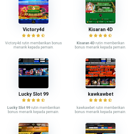
Victory4d
Kisaran 4D
Victory4d rutin memberikan bonus
Kisaran 4D
rutin memberikan
menarik kepada pemain.
bonus menarik kepada pemain.
Lucky Slot 99
kawkawbet
Lucky Slot 99
rutin memberikan
kawkawbet rutin memberikan
bonus menarik kepada pemain.
bonus menarik kepada pemain.