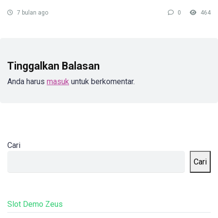
7 bulan ago
0
464
Tinggalkan Balasan
Anda harus
masuk
untuk berkomentar.
Cari
Cari
Slot Demo Zeus