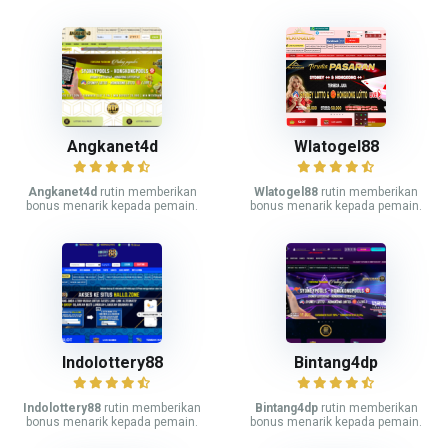
Angkanet4d
Wlatogel88
Angkanet4d
rutin memberikan
Wlatogel88
rutin memberikan
bonus menarik kepada pemain.
bonus menarik kepada pemain.
Indolottery88
Bintang4dp
Indolottery88
rutin memberikan
Bintang4dp
rutin memberikan
bonus menarik kepada pemain.
bonus menarik kepada pemain.