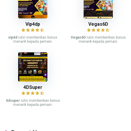
Vip4dp
Vegas6D
vip4d
rutin memberikan bonus
Vegas6D
rutin memberikan bonus
menarik kepada pemain.
menarik kepada pemain.
4DSuper
4dsuper
rutin memberikan bonus
menarik kepada pemain.