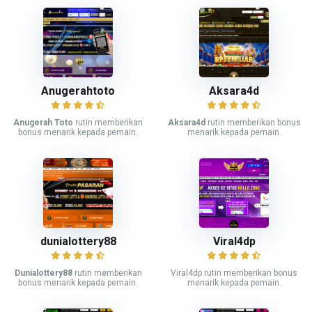
Anugerahtoto
Aksara4d
Anugerah Toto
rutin memberikan
Aksara4d
rutin memberikan bonus
bonus menarik kepada pemain.
menarik kepada pemain.
dunialottery88
Viral4dp
Dunialottery88
rutin memberikan
Viral4dp rutin memberikan bonus
bonus menarik kepada pemain.
menarik kepada pemain.