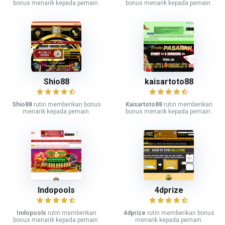
bonus menarik kepada pemain.
bonus menarik kepada pemain.
Shio88
kaisartoto88
Shio88
rutin memberikan bonus
Kaisartoto88
rutin memberikan
menarik kepada pemain.
bonus menarik kepada pemain.
Indopools
4dprize
Indopools
rutin memberikan
4dprize
rutin memberikan bonus
bonus menarik kepada pemain.
menarik kepada pemain.