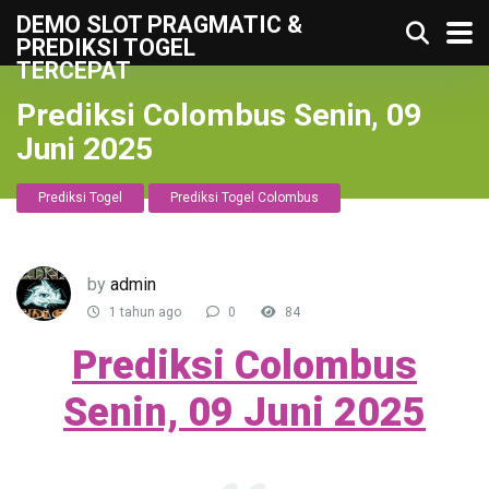
DEMO SLOT PRAGMATIC &
PREDIKSI TOGEL
TERCEPAT
Prediksi Colombus Senin, 09
Juni 2025
Prediksi Togel
Prediksi Togel Colombus
by
admin
1 tahun ago
0
84
Prediksi Colombus
Senin, 09 Juni 2025