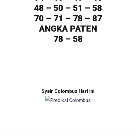
48 – 50 – 51 – 58
70 – 71 – 78 – 87
ANGKA PATEN
78 – 58
Syair Colombus Hari Ini