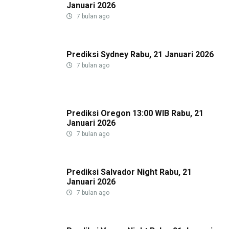
Januari 2026
7 bulan ago
Prediksi Sydney Rabu, 21 Januari 2026
7 bulan ago
Prediksi Oregon 13:00 WIB Rabu, 21
Januari 2026
7 bulan ago
Prediksi Salvador Night Rabu, 21
Januari 2026
7 bulan ago