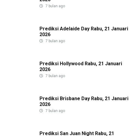
7 bulan ago
Prediksi Adelaide Day Rabu, 21 Januari
2026
7 bulan ago
Prediksi Hollywood Rabu, 21 Januari
2026
7 bulan ago
Prediksi Brisbane Day Rabu, 21 Januari
2026
7 bulan ago
Prediksi San Juan Night Rabu, 21