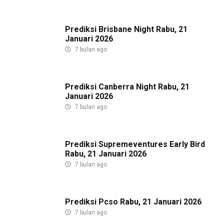
Prediksi Brisbane Night Rabu, 21
Januari 2026
7 bulan ago
Prediksi Canberra Night Rabu, 21
Januari 2026
7 bulan ago
Prediksi Supremeventures Early Bird
Rabu, 21 Januari 2026
7 bulan ago
Prediksi Pcso Rabu, 21 Januari 2026
7 bulan ago