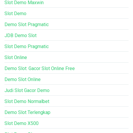
Slot Demo Maxwin
Slot Demo
Demo Slot Pragmatic
JDB Demo Slot
Slot Demo Pragmatic
Slot Online
Demo Slot: Gacor Slot Online Free
Demo Slot Online
Judi Slot Gacor Demo
Slot Demo Normalbet
Demo Slot Terlengkap
Slot Demo X500