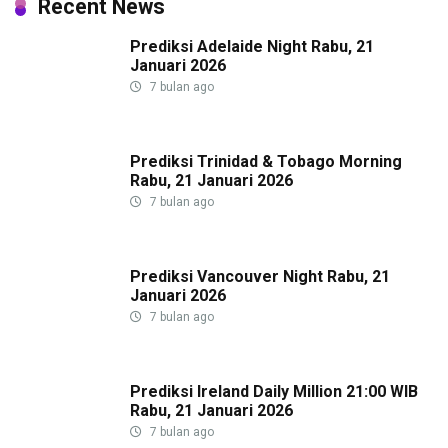
Recent News
Prediksi Adelaide Night Rabu, 21
Januari 2026
7 bulan ago
Prediksi Trinidad & Tobago Morning
Rabu, 21 Januari 2026
7 bulan ago
Prediksi Vancouver Night Rabu, 21
Januari 2026
7 bulan ago
Prediksi Ireland Daily Million 21:00 WIB
Rabu, 21 Januari 2026
7 bulan ago