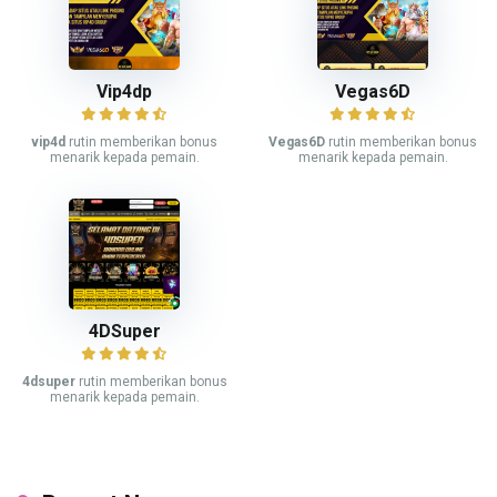
Vip4dp
Vegas6D
vip4d
rutin memberikan bonus
Vegas6D
rutin memberikan bonus
menarik kepada pemain.
menarik kepada pemain.
4DSuper
4dsuper
rutin memberikan bonus
menarik kepada pemain.