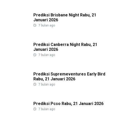
Prediksi Brisbane Night Rabu, 21
Januari 2026
7 bulan ago
Prediksi Canberra Night Rabu, 21
Januari 2026
7 bulan ago
Prediksi Supremeventures Early Bird
Rabu, 21 Januari 2026
7 bulan ago
Prediksi Pcso Rabu, 21 Januari 2026
7 bulan ago