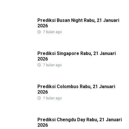
Prediksi Busan Night Rabu, 21 Januari
2026
7 bulan ago
Prediksi Singapore Rabu, 21 Januari
2026
7 bulan ago
Prediksi Colombus Rabu, 21 Januari
2026
7 bulan ago
Prediksi Chengdu Day Rabu, 21 Januari
2026