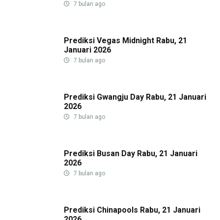
7 bulan ago
Prediksi Vegas Midnight Rabu, 21
Januari 2026
7 bulan ago
Prediksi Gwangju Day Rabu, 21 Januari
2026
7 bulan ago
Prediksi Busan Day Rabu, 21 Januari
2026
7 bulan ago
Prediksi Chinapools Rabu, 21 Januari
2026