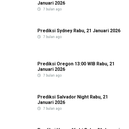
Januari 2026
7 bulan ago
Prediksi Sydney Rabu, 21 Januari 2026
7 bulan ago
Prediksi Oregon 13:00 WIB Rabu, 21
Januari 2026
7 bulan ago
Prediksi Salvador Night Rabu, 21
Januari 2026
7 bulan ago