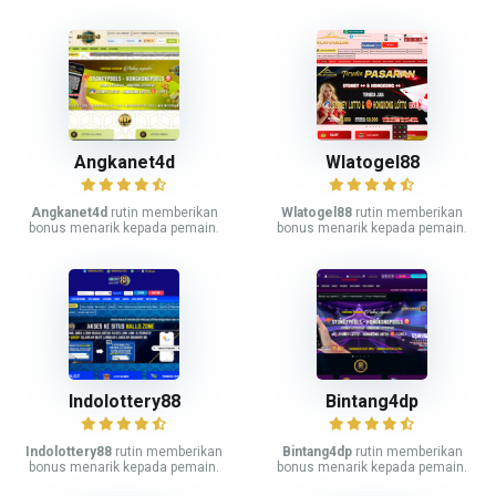
Angkanet4d
Wlatogel88
Angkanet4d
rutin memberikan
Wlatogel88
rutin memberikan
bonus menarik kepada pemain.
bonus menarik kepada pemain.
Indolottery88
Bintang4dp
Indolottery88
rutin memberikan
Bintang4dp
rutin memberikan
bonus menarik kepada pemain.
bonus menarik kepada pemain.