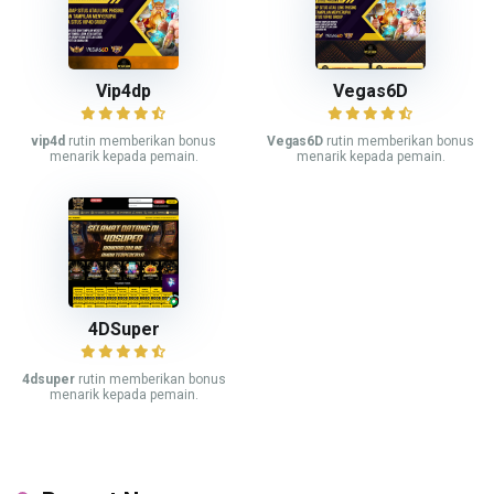
Vip4dp
Vegas6D
vip4d
rutin memberikan bonus
Vegas6D
rutin memberikan bonus
menarik kepada pemain.
menarik kepada pemain.
4DSuper
4dsuper
rutin memberikan bonus
menarik kepada pemain.