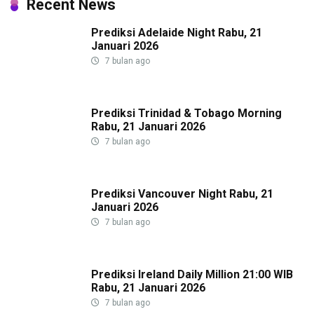
Recent News
Prediksi Adelaide Night Rabu, 21
Januari 2026
7 bulan ago
Prediksi Trinidad & Tobago Morning
Rabu, 21 Januari 2026
7 bulan ago
Prediksi Vancouver Night Rabu, 21
Januari 2026
7 bulan ago
Prediksi Ireland Daily Million 21:00 WIB
Rabu, 21 Januari 2026
7 bulan ago