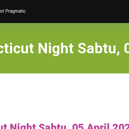
ot Pragmatic
ticut Night Sabtu, 
t Night Sabtu, 05 April 20