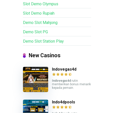
Slot Demo Olympus
Slot Demo Rupiah
Demo Slot Mahjong
Demo Slot PG
Demo Slot Station Play
New Casinos
Indovegas4d
Indovegas4d
rutin
memberikan bonus menarik
kepada pemain.
Indo4dpools