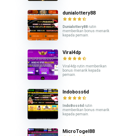
dunialottery88
Dunialottery88
rutin
memberikan bonus menarik
kepada pemain.
Viral4dp
Viral4dp rutin memberikan
bonus menarik kepada
pemain.
Indoboss6d
IndoBoss6d
rutin
memberikan bonus menarik
kepada pemain.
MicroTogel88