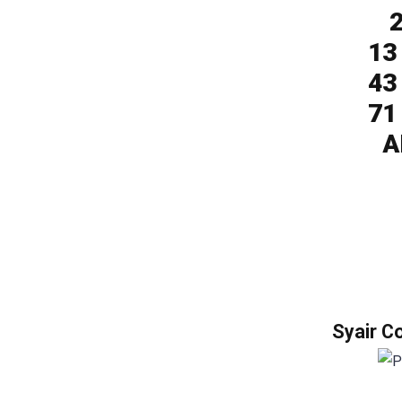
13
43
71
A
Syair Co