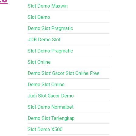
Slot Demo Maxwin
Slot Demo
Demo Slot Pragmatic
JDB Demo Slot
Slot Demo Pragmatic
Slot Online
Demo Slot: Gacor Slot Online Free
Demo Slot Online
Judi Slot Gacor Demo
Slot Demo Normalbet
Demo Slot Terlengkap
Slot Demo X500