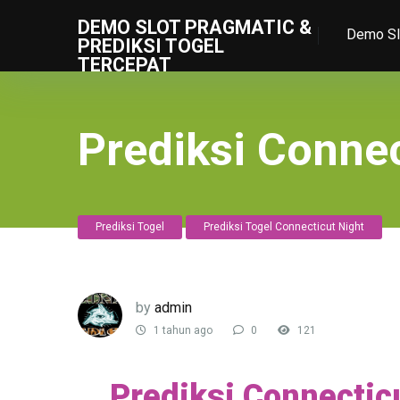
DEMO SLOT PRAGMATIC &
Demo Sl
PREDIKSI TOGEL
TERCEPAT
Prediksi Connec
Prediksi Togel
Prediksi Togel Connecticut Night
by
admin
1 tahun ago
0
121
Prediksi Connecticu