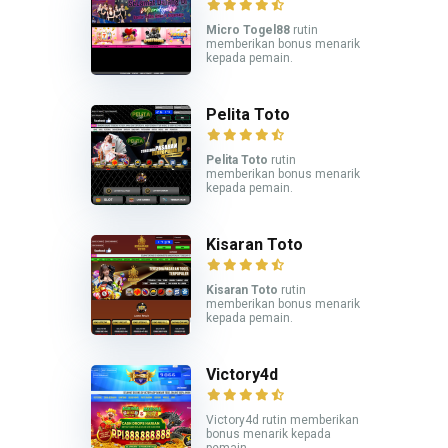
Micro Togel88
rutin
memberikan bonus menarik
kepada pemain.
Pelita Toto
Pelita Toto
rutin
memberikan bonus menarik
kepada pemain.
Kisaran Toto
Kisaran Toto
rutin
memberikan bonus menarik
kepada pemain.
Victory4d
Victory4d rutin memberikan
bonus menarik kepada
pemain.