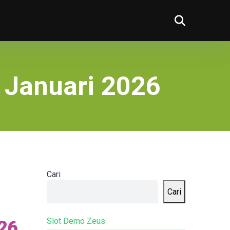
3 Januari 2026
Cari
Cari
Slot Demo Zeus
026