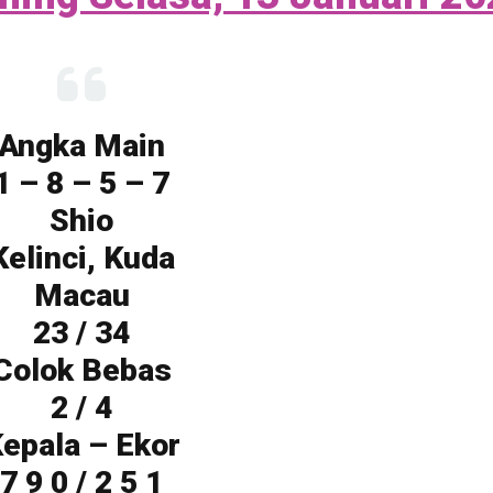
Angka Main
1 – 8 – 5 – 7
Shio
Kelinci, Kuda
Macau
23 / 34
Colok Bebas
2 / 4
epala – Ekor
7 9 0 / 2 5 1