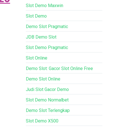
Slot Demo Maxwin
Slot Demo
Demo Slot Pragmatic
JDB Demo Slot
Slot Demo Pragmatic
Slot Online
Demo Slot: Gacor Slot Online Free
Demo Slot Online
Judi Slot Gacor Demo
Slot Demo Normalbet
Demo Slot Terlengkap
Slot Demo X500