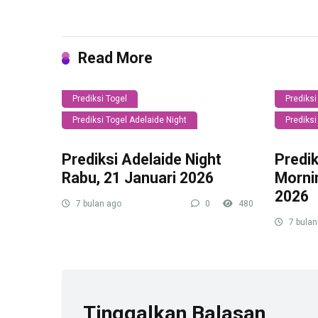
Read More
Prediksi Togel
Prediksi
Prediksi Togel Adelaide Night
Prediksi
Prediksi Adelaide Night
Predik
Rabu, 21 Januari 2026
Morni
2026
7 bulan ago
0
480
7 bulan
Tinggalkan Balasan