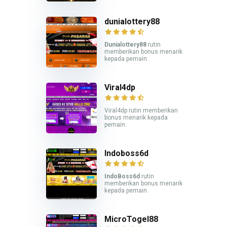
dunialottery88
Dunialottery88
rutin
memberikan bonus menarik
kepada pemain.
Viral4dp
Viral4dp rutin memberikan
bonus menarik kepada
pemain.
Indoboss6d
IndoBoss6d
rutin
memberikan bonus menarik
kepada pemain.
MicroTogel88