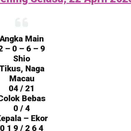
Angka Main
2 – 0 – 6 – 9
Shio
Tikus, Naga
Macau
04 / 21
Colok Bebas
0 / 4
epala – Ekor
0 1 9 / 2 6 4