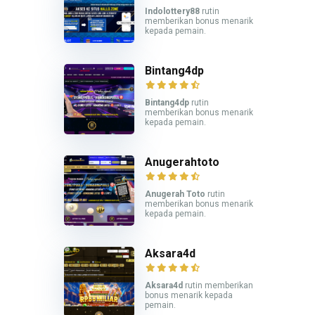
Indolottery88
rutin
memberikan bonus menarik
kepada pemain.
Bintang4dp
Bintang4dp
rutin
memberikan bonus menarik
kepada pemain.
Anugerahtoto
Anugerah Toto
rutin
memberikan bonus menarik
kepada pemain.
Aksara4d
Aksara4d
rutin memberikan
bonus menarik kepada
pemain.