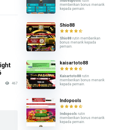
Indo4dpools
rutin
memberikan bonus menarik
kepada pemain.
Shio88
Shio88
rutin memberikan
bonus menarik kepada
pemain.
kaisartoto88
ight
6
Kaisartoto88
rutin
memberikan bonus menarik
467
kepada pemain.
Indopools
Indopools
rutin
memberikan bonus menarik
kepada pemain.