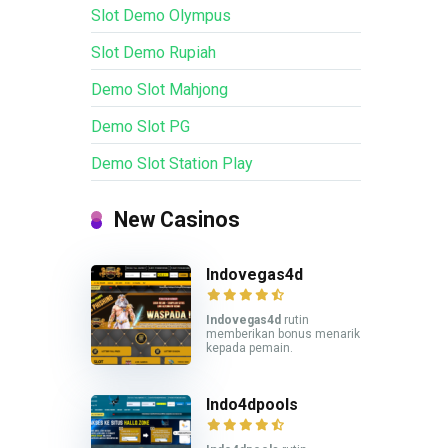
Slot Demo Olympus
Slot Demo Rupiah
Demo Slot Mahjong
Demo Slot PG
Demo Slot Station Play
New Casinos
Indovegas4d
Indovegas4d
rutin
memberikan bonus menarik
kepada pemain.
Indo4dpools