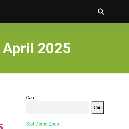
 April 2025
Cari
Cari
Slot Demo Zeus
5