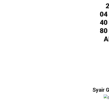
04
40
80
A
Syair G