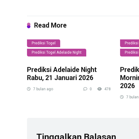
Read More
Prediksi Togel
Prediksi
Prediksi Togel Adelaide Night
Prediksi
Prediksi Adelaide Night
Predik
Rabu, 21 Januari 2026
Morni
2026
7 bulan ago
0
478
7 bulan
Tinggalkan Balasan