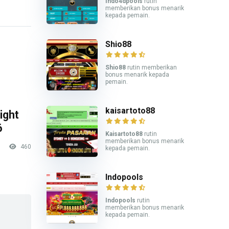
Indo4dpools
rutin
memberikan bonus menarik
kepada pemain.
Shio88
Shio88
rutin memberikan
bonus menarik kepada
pemain.
kaisartoto88
ight
6
Kaisartoto88
rutin
memberikan bonus menarik
460
kepada pemain.
Indopools
Indopools
rutin
memberikan bonus menarik
kepada pemain.