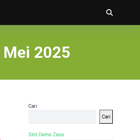
4 Mei 2025
Cari
Cari
Slot Demo Zeus
5