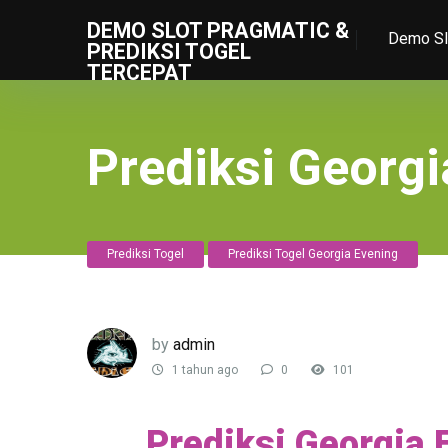
DEMO SLOT PRAGMATIC &
Demo Sl
PREDIKSI TOGEL
TERCEPAT
Prediksi Georgi
Prediksi Togel
Prediksi Togel Georgia Evening
by
admin
1 tahun ago
0
101
Prediksi Georgia 