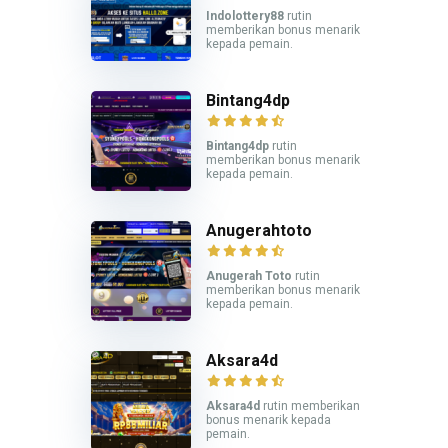
Indolottery88
rutin
memberikan bonus menarik
kepada pemain.
Bintang4dp
Bintang4dp
rutin
memberikan bonus menarik
kepada pemain.
Anugerahtoto
Anugerah Toto
rutin
memberikan bonus menarik
kepada pemain.
Aksara4d
Aksara4d
rutin memberikan
bonus menarik kepada
pemain.