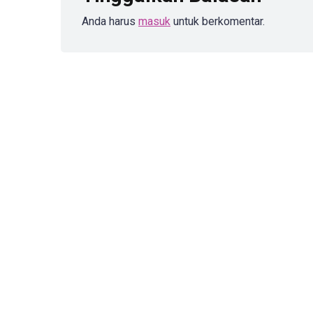
Anda harus
masuk
untuk berkomentar.