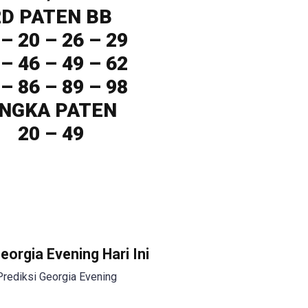
2D PATEN BB
 – 20 – 26 – 29
 – 46 – 49 – 62
 – 86 – 89 – 98
NGKA PATEN
20 – 49
eorgia Evening Hari Ini