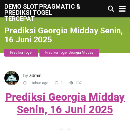
DEMO SLOT PRAGMATIC &
PREDIKSI TOGEL
TERCEPAT
Prediksi Georgia Midday Senin,
16 Juni 2025
Prediksi Togel
Prediksi Togel Georgia Midday
by
admin
1 tahun ago
0
107
Prediksi Georgia Midday
Senin, 16 Juni 2025