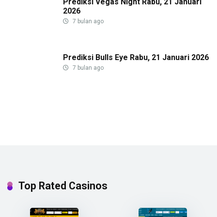
Prediksi Vegas Night Rabu, 21 Januari
2026
7 bulan ago
Prediksi Bulls Eye Rabu, 21 Januari 2026
7 bulan ago
Top Rated Casinos