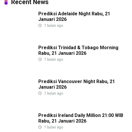
Recent News
Prediksi Adelaide Night Rabu, 21
Januari 2026
7 bulan ago
Prediksi Trinidad & Tobago Morning
Rabu, 21 Januari 2026
7 bulan ago
Prediksi Vancouver Night Rabu, 21
Januari 2026
7 bulan ago
Prediksi Ireland Daily Million 21:00 WIB
Rabu, 21 Januari 2026
7 bulan ago