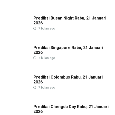
Prediksi Busan Night Rabu, 21 Januari
2026
7 bulan ago
Prediksi Singapore Rabu, 21 Januari
2026
7 bulan ago
Prediksi Colombus Rabu, 21 Januari
2026
7 bulan ago
Prediksi Chengdu Day Rabu, 21 Januari
2026