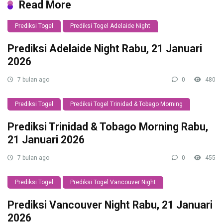
Read More
Prediksi Togel
Prediksi Togel Adelaide Night
Prediksi Adelaide Night Rabu, 21 Januari
2026
7 bulan ago
0
480
Prediksi Togel
Prediksi Togel Trinidad & Tobago Morning
Prediksi Trinidad & Tobago Morning Rabu,
21 Januari 2026
7 bulan ago
0
455
Prediksi Togel
Prediksi Togel Vancouver Night
Prediksi Vancouver Night Rabu, 21 Januari
2026