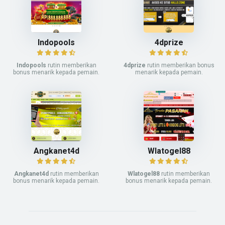
Indopools
4dprize
Indopools
rutin memberikan
4dprize
rutin memberikan bonus
bonus menarik kepada pemain.
menarik kepada pemain.
Angkanet4d
Wlatogel88
Angkanet4d
rutin memberikan
Wlatogel88
rutin memberikan
bonus menarik kepada pemain.
bonus menarik kepada pemain.