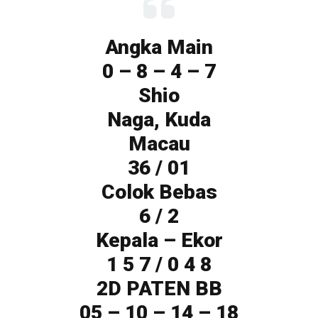
Angka Main
0 – 8 – 4 – 7
Shio
Naga, Kuda
Macau
36 / 01
Colok Bebas
6 / 2
Kepala – Ekor
1 5 7 / 0 4 8
2D PATEN BB
05 – 10 – 14 – 18