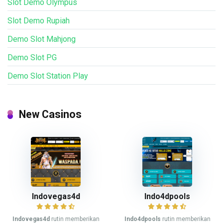
Slot Demo Olympus
Slot Demo Rupiah
Demo Slot Mahjong
Demo Slot PG
Demo Slot Station Play
New Casinos
Indovegas4d
Indo4dpools
Indovegas4d
rutin memberikan
Indo4dpools
rutin memberikan