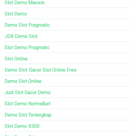
Slot Demo Maxwin
Slot Demo
Demo Slot Pragmatic
JDB Demo Slot
Slot Demo Pragmatic
Slot Online
Demo Slot: Gacor Slot Online Free
Demo Slot Online
Judi Slot Gacor Demo
Slot Demo Normalbet
Demo Slot Terlengkap
Slot Demo X500