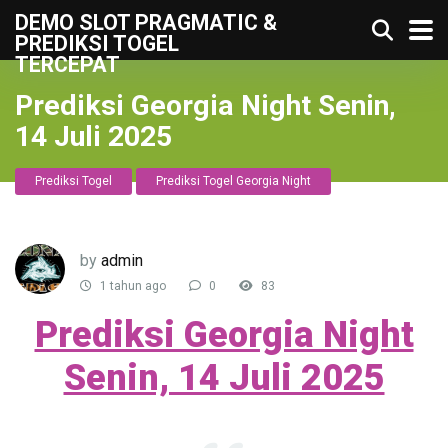
DEMO SLOT PRAGMATIC &
PREDIKSI TOGEL
TERCEPAT
Prediksi Georgia Night Senin,
14 Juli 2025
Prediksi Togel
Prediksi Togel Georgia Night
by
admin
1 tahun ago
0
83
Prediksi Georgia Night
Senin, 14 Juli 2025