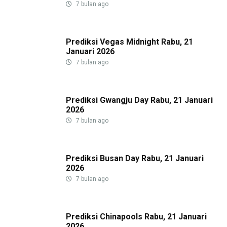
7 bulan ago
Prediksi Vegas Midnight Rabu, 21
Januari 2026
7 bulan ago
Prediksi Gwangju Day Rabu, 21 Januari
2026
7 bulan ago
Prediksi Busan Day Rabu, 21 Januari
2026
7 bulan ago
Prediksi Chinapools Rabu, 21 Januari
2026