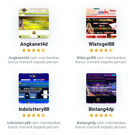
Angkanet4d
Wlatogel88
Angkanet4d
rutin memberikan
Wlatogel88
rutin memberikan
bonus menarik kepada pemain.
bonus menarik kepada pemain.
Indolottery88
Bintang4dp
Indolottery88
rutin memberikan
Bintang4dp
rutin memberikan
bonus menarik kepada pemain.
bonus menarik kepada pemain.