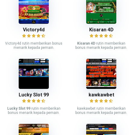
Victory4d
Kisaran 4D
Victory4d rutin memberikan bonus
Kisaran 4D
rutin memberikan
menarik kepada pemain.
bonus menarik kepada pemain.
Lucky Slot 99
kawkawbet
Lucky Slot 99
rutin memberikan
kawkawbet rutin memberikan
bonus menarik kepada pemain.
bonus menarik kepada pemain.