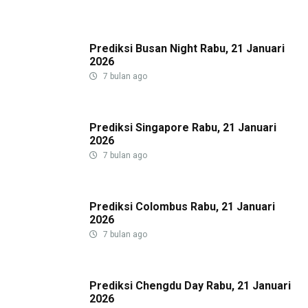
Prediksi Busan Night Rabu, 21 Januari
2026
7 bulan ago
Prediksi Singapore Rabu, 21 Januari
2026
7 bulan ago
Prediksi Colombus Rabu, 21 Januari
2026
7 bulan ago
Prediksi Chengdu Day Rabu, 21 Januari
2026