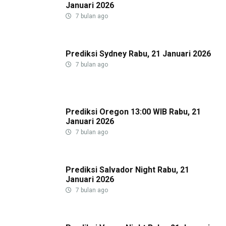
Januari 2026
7 bulan ago
Prediksi Sydney Rabu, 21 Januari 2026
7 bulan ago
Prediksi Oregon 13:00 WIB Rabu, 21
Januari 2026
7 bulan ago
Prediksi Salvador Night Rabu, 21
Januari 2026
7 bulan ago