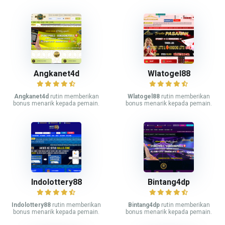
Angkanet4d
Wlatogel88
Angkanet4d
rutin memberikan
Wlatogel88
rutin memberikan
bonus menarik kepada pemain.
bonus menarik kepada pemain.
Indolottery88
Bintang4dp
Indolottery88
rutin memberikan
Bintang4dp
rutin memberikan
bonus menarik kepada pemain.
bonus menarik kepada pemain.