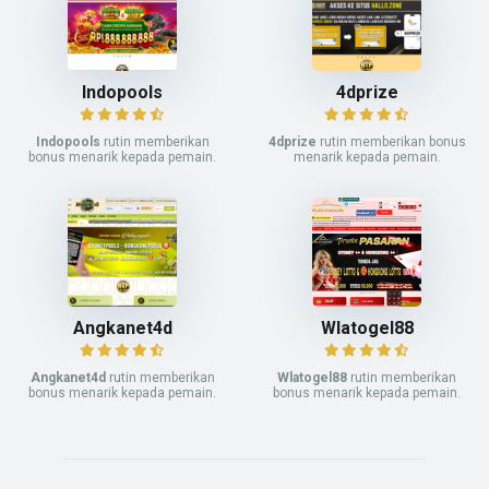
Indopools
4dprize
Indopools
rutin memberikan
4dprize
rutin memberikan bonus
bonus menarik kepada pemain.
menarik kepada pemain.
Angkanet4d
Wlatogel88
Angkanet4d
rutin memberikan
Wlatogel88
rutin memberikan
bonus menarik kepada pemain.
bonus menarik kepada pemain.