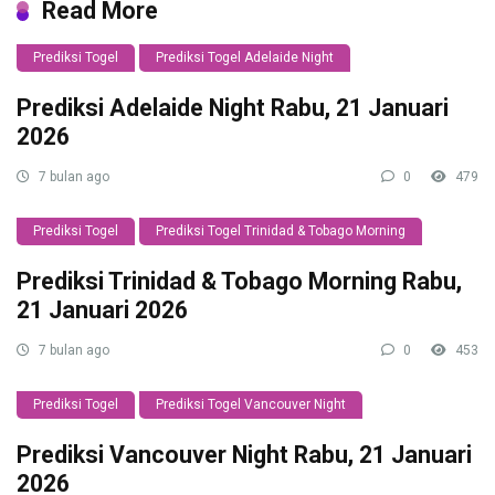
Read More
Prediksi Togel
Prediksi Togel Adelaide Night
Prediksi Adelaide Night Rabu, 21 Januari
2026
7 bulan ago
0
479
Prediksi Togel
Prediksi Togel Trinidad & Tobago Morning
Prediksi Trinidad & Tobago Morning Rabu,
21 Januari 2026
7 bulan ago
0
453
Prediksi Togel
Prediksi Togel Vancouver Night
Prediksi Vancouver Night Rabu, 21 Januari
2026