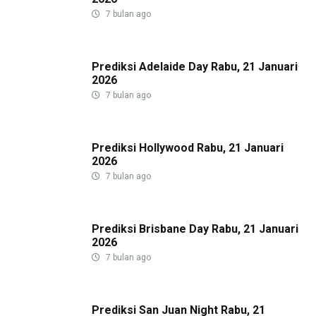
7 bulan ago
Prediksi Adelaide Day Rabu, 21 Januari
2026
7 bulan ago
Prediksi Hollywood Rabu, 21 Januari
2026
7 bulan ago
Prediksi Brisbane Day Rabu, 21 Januari
2026
7 bulan ago
Prediksi San Juan Night Rabu, 21