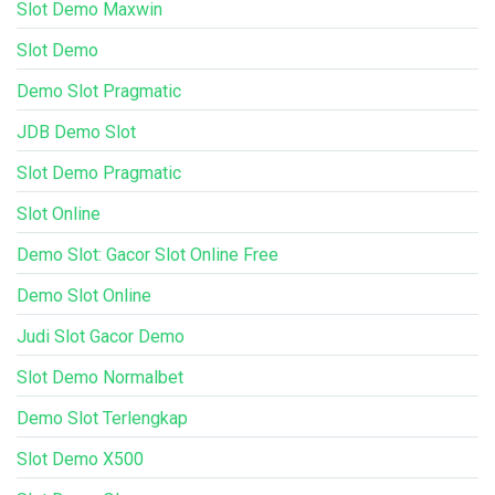
Slot Demo Maxwin
Slot Demo
Demo Slot Pragmatic
JDB Demo Slot
Slot Demo Pragmatic
Slot Online
Demo Slot: Gacor Slot Online Free
Demo Slot Online
Judi Slot Gacor Demo
Slot Demo Normalbet
Demo Slot Terlengkap
Slot Demo X500