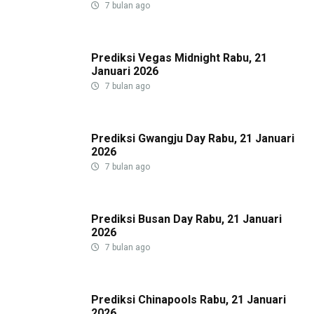
7 bulan ago
Prediksi Vegas Midnight Rabu, 21
Januari 2026
7 bulan ago
Prediksi Gwangju Day Rabu, 21 Januari
2026
7 bulan ago
Prediksi Busan Day Rabu, 21 Januari
2026
7 bulan ago
Prediksi Chinapools Rabu, 21 Januari
2026