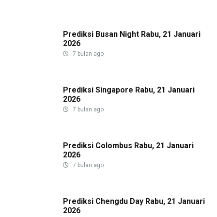
Prediksi Busan Night Rabu, 21 Januari
2026
7 bulan ago
Prediksi Singapore Rabu, 21 Januari
2026
7 bulan ago
Prediksi Colombus Rabu, 21 Januari
2026
7 bulan ago
Prediksi Chengdu Day Rabu, 21 Januari
2026