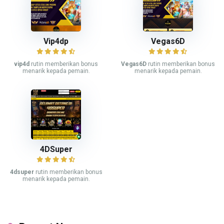
Vip4dp
Vegas6D
vip4d
rutin memberikan bonus
Vegas6D
rutin memberikan bonus
menarik kepada pemain.
menarik kepada pemain.
4DSuper
4dsuper
rutin memberikan bonus
menarik kepada pemain.