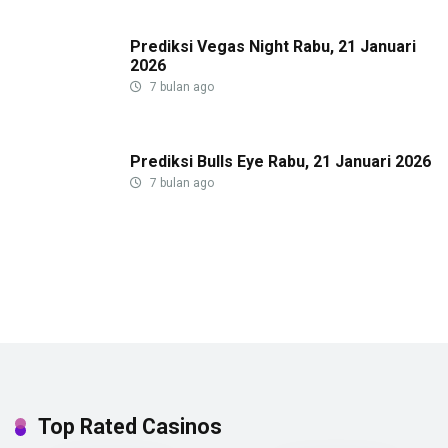
Prediksi Vegas Night Rabu, 21 Januari
2026
7 bulan ago
Prediksi Bulls Eye Rabu, 21 Januari 2026
7 bulan ago
Top Rated Casinos