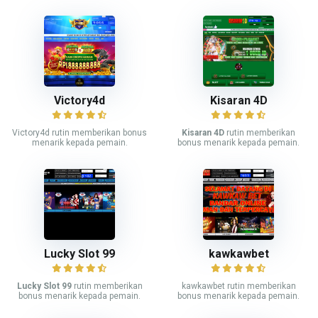
Victory4d
Kisaran 4D
Victory4d rutin memberikan bonus
Kisaran 4D
rutin memberikan
menarik kepada pemain.
bonus menarik kepada pemain.
Lucky Slot 99
kawkawbet
Lucky Slot 99
rutin memberikan
kawkawbet rutin memberikan
bonus menarik kepada pemain.
bonus menarik kepada pemain.