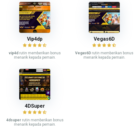
Vip4dp
Vegas6D
vip4d
rutin memberikan bonus
Vegas6D
rutin memberikan bonus
menarik kepada pemain.
menarik kepada pemain.
4DSuper
4dsuper
rutin memberikan bonus
menarik kepada pemain.