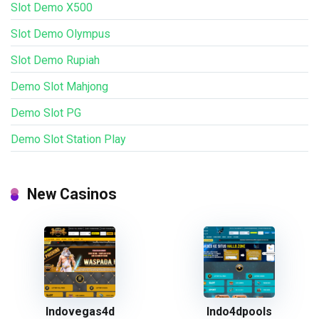
Slot Demo X500
Slot Demo Olympus
Slot Demo Rupiah
Demo Slot Mahjong
Demo Slot PG
Demo Slot Station Play
New Casinos
Indovegas4d
Indo4dpools