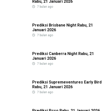
Rabu, 21 Januari 2026
7 bulan ago
Prediksi Brisbane Night Rabu, 21
Januari 2026
7 bulan ago
Prediksi Canberra Night Rabu, 21
Januari 2026
7 bulan ago
Prediksi Supremeventures Early Bird
Rabu, 21 Januari 2026
7 bulan ago
Prediksi Pcso Rabu, 21 Januari 2026