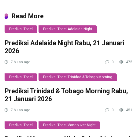
Read More
Prediksi Togel
Prediksi Togel Adelaide Night
Prediksi Adelaide Night Rabu, 21 Januari
2026
7 bulan ago
0
475
Prediksi Togel
Prediksi Togel Trinidad & Tobago Morning
Prediksi Trinidad & Tobago Morning Rabu,
21 Januari 2026
7 bulan ago
0
451
Prediksi Togel
Prediksi Togel Vancouver Night