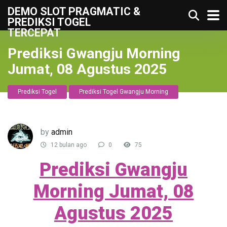
DEMO SLOT PRAGMATIC &
PREDIKSI TOGEL
TERCEPAT
Prediksi Gwangju Morning
Jumat, 08 Agustus 2025
Prediksi Togel
Prediksi Togel Gwangju Morning
by
admin
12 bulan ago
0
75
Prediksi Gwangju
Morning Jumat, 08
Agustus 2025