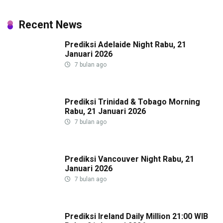
Recent News
Prediksi Adelaide Night Rabu, 21
Januari 2026
7 bulan ago
Prediksi Trinidad & Tobago Morning
Rabu, 21 Januari 2026
7 bulan ago
Prediksi Vancouver Night Rabu, 21
Januari 2026
7 bulan ago
Prediksi Ireland Daily Million 21:00 WIB