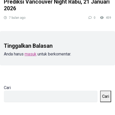
Prediksi Vancouver Night Rabu, 21 Januari
2026
7 bulan ago
0
459
Tinggalkan Balasan
Anda harus
masuk
untuk berkomentar.
Cari
Cari