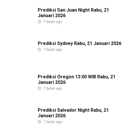
Prediksi San Juan Night Rabu, 21
Januari 2026
7 bulan ago
Prediksi Sydney Rabu, 21 Januari 2026
7 bulan ago
Prediksi Oregon 13:00 WIB Rabu, 21
Januari 2026
7 bulan ago
Prediksi Salvador Night Rabu, 21
Januari 2026
7 bulan ago